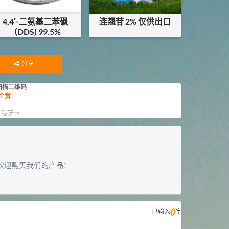
4,4′-二氨基二苯砜
连翘苷 2% 仅供出口
（DDS) 99.5%
¥
100
¥
29
库存：
25
KG
分享
扫描二维码
个赏
赏
”我呀～
欢迎购买我们的产品！
0
已输入
字