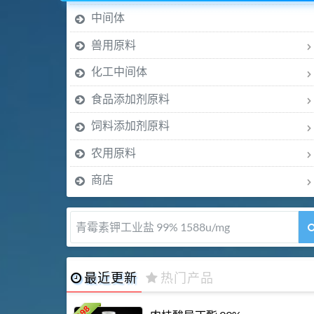
中间体
兽用原料
化工中间体
食品添加剂原料
饲料添加剂原料
农用原料
商店
青霉素钾工业盐 99% 1588u/mg
最近更新
热门产品
198