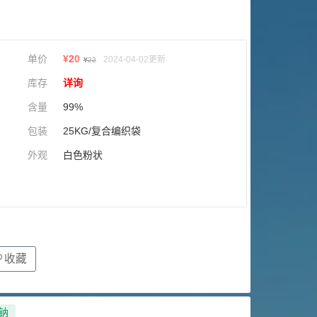
单价
¥
20
2024-04-02更新
¥
22
库存
详询
含量
99%
包装
25KG/复合编织袋
外观
白色粉状
收藏
钠