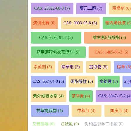
CAS: 25322-68-3
(7)
聚乙二醇
(7)
阻燃剂
(6)
演讲比赛
(6)
CAS: 9003-05-8
(6)
聚丙烯酰胺
(6
CAS: 7695-91-2
(5)
维生素E醋酸酯
(5)
药用薄膜包衣预混剂
(5)
CAS: 1405-86-3
(5)
杀菌剂
(5)
除草剂
(5)
提取物
(5)
除草
(5
CAS: 557-04-0
(5)
硬脂酸镁
(5)
水处理
(5)
2
(4
紫外线吸收剂
(4)
茶皂素
(4)
CAS: 8047-15-2
(4
甘草提取物
(4)
中秋节
(4)
国庆节
(4)
艾普拉唑 (0)
油酰氯 (0)
对硝基邻苯二甲酸 (0)