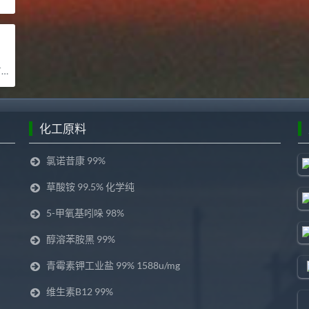
司
化工原料
氯诺昔康 99%
草酸铵 99.5% 化学纯
5-甲氧基吲哚 98%
醇溶苯胺黑 99%
青霉素钾工业盐 99% 1588u/mg
维生素B12 99%