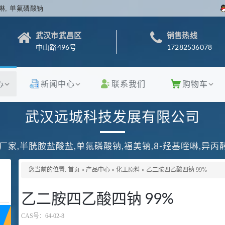
啉, 单氟磷酸钠
武汉市武昌区
销售热线
中山路496号
17282536078
心
新闻中心
联系我们
购物车
武汉远城科技发展有限公司
厂家,半胱胺盐酸盐,单氟磷酸钠,福美钠,8-羟基喹啉,异
您当前的位置:
首页
»
产品中心
»
化工原料
»
乙二胺四乙酸四钠 99%
乙二胺四乙酸四钠 99%
CAS号：
64-02-8