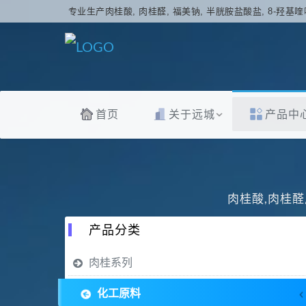
专业生产肉桂酸, 肉桂醛, 福美钠, 半胱胺盐酸盐, 8-羟基喹
首页
关于远城
产品中
肉桂酸,肉桂醛
产品分类
肉桂系列
化工原料