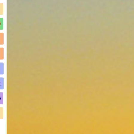
)
)
)
)