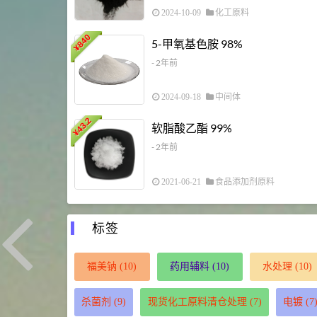
2024-10-09
化工原料
840
5-甲氧基色胺 98%
¥
- 2年前
2024-09-18
中间体
43.2
软脂酸乙酯 99%
¥
- 2年前
2021-06-21
食品添加剂原料
标签
福美钠
(10)
药用辅料
(10)
水处理
(10)
杀菌剂
(9)
现货化工原料清仓处理
(7)
电镀
(7