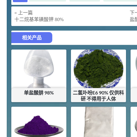
胍基乙酸 98%
1
¥
浏览量 - 10w+
« 上一篇
下一
十二烷基苯磺酸钾 80%
盐
2021-05-25
饲料添加剂原料
253
乙酸橙花酯 99%
2
相关产品
¥
浏览量 - 5.51w
2021-06-17
化工原料
145
多效唑 90%
3
¥
浏览量 - 4.4w
单盐酸肼 98%
二氢卟吩E6 90% 仅供科
2021-07-07
植物生长调节剂
研 不得用于人体
¥
55
¥
1700000
29
N-羟甲基丙烯酰胺 98% NMA
4
¥
库存：
7.5
KG
库存：
0.005
KG
浏览量 - 1.98w
2021-06-22
化工原料