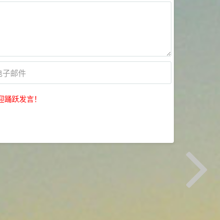
迎踊跃发言！