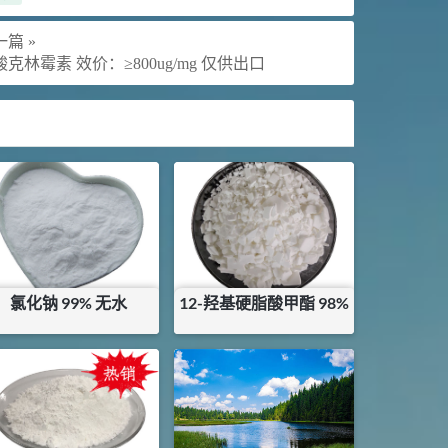
篇 »
酸克林霉素 效价：≥800ug/mg 仅供出口
氯化钠 99% 无水
12-羟基硬脂酸甲酯 98%
¥
1.75
¥
19
库存：
3.5
KG
库存：
9
KG