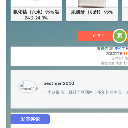
92
对甲氧基苯甲醛（茴香醛）
5
¥
氯化钴（六水）99% 钴
肌酸酐（肌酐） 99%
99.5%
24.2-24.3%
浏览量 - 1.89w
¥
45
¥
202
库存：
7
KG
库存：
0
KG
2021-06-19
化工原料
赏
赞
0
69.6
S-羧甲基-L-半胱氨酸(羧甲司坦)
6
¥
用
微信
OR
支付宝
98.5%
为本文作者
打
浏览量 - 1.72w
支付宝打
金额随意 快来“打
2021-05-30
化工原料
27
抗氧剂BHT 99.5%
7
¥
bestman2010
浏览量 - 1.64w
一个从事化工原料产品销售十多年的业务员，
2021-05-25
食品添加剂原料
11.25
D-异抗坏血酸钠 98%
8
¥
发表评论
浏览量 - 1.55w