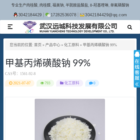
专业生产肉桂酸, 肉桂醛, 福美钠, 半胱胺盐酸盐, 8-羟基喹啉, 单氟磷酸钠
3042184429
17282536078
3042184429@qq.com
TOGGLE
NAVIGATION
您当前的位置:
首页
»
产品中心
»
化工原料
»
甲基丙烯磺酸钠 99%
甲基丙烯磺酸钠 99%
CAS号：
1561-92-8
2021-07-07
793
化工原料
0