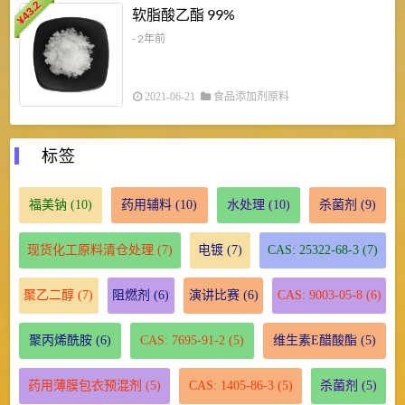
43.2
3
软脂酸乙酯 99%
¥
¥
- 2年前
2021-06-21
食品添加剂原料
标签
福美钠
(10)
药用辅料
(10)
水处理
(10)
杀菌剂
(9)
现货化工原料清仓处理
(7)
电镀
(7)
CAS: 25322-68-3
(7)
聚乙二醇
(7)
阻燃剂
(6)
演讲比赛
(6)
CAS: 9003-05-8
(6)
聚丙烯酰胺
(6)
CAS: 7695-91-2
(5)
维生素E醋酸酯
(5)
药用薄膜包衣预混剂
(5)
CAS: 1405-86-3
(5)
杀菌剂
(5)