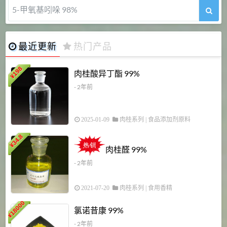
5-甲氧基吲哚 98%
最近更新
热门产品
198
肉桂酸异丁酯 99%
¥
- 2年前
2025-01-09
肉桂系列
|
食品添加剂原料
34.8
2
¥
肉桂醛 99%
- 2年前
2021-07-20
肉桂系列
|
食用香精
18000
1
氯诺昔康 99%
¥
- 2年前