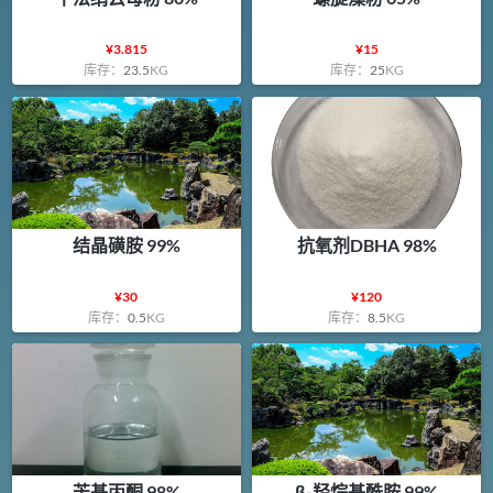
¥
3.815
¥
15
库存：
23.5
KG
库存：
25
KG
结晶磺胺 99%
抗氧剂DBHA 98%
¥
30
¥
120
库存：
0.5
KG
库存：
8.5
KG
苄基丙酮 98%
β-羟烷基酰胺 99%