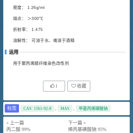
密度： 1.26g/ml
熔点： ＞300℃
折射率： 1.475
溶解性： 可溶于水、难溶于酒精
运用
用于聚丙烯腈纤维染色改性剂
1
收藏
标签
CAS: 1561-92-8
,
MAS
,
甲基丙烯磺酸钠
« 上一篇
下一篇 »
丙二酸 99%
烯丙基磺酸钠 95%