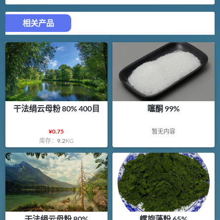
相关产品
干法绢云母粉 80% 400目
噻酮 99%
¥
0.75
暂无内容
库存：
9.2
KG
干法绢云母粉 80%
螺旋藻粉 65%