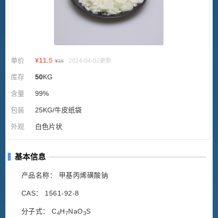
单价
¥
11.5
2024-04-02更新
¥
35
库存
50
KG
含量
99%
包装
25KG/牛皮纸袋
外观
白色片状
基本信息
产品名称： 甲基丙烯磺酸钠
CAS： 1561-92-8
分子式： C
H
NaO
S
4
7
3