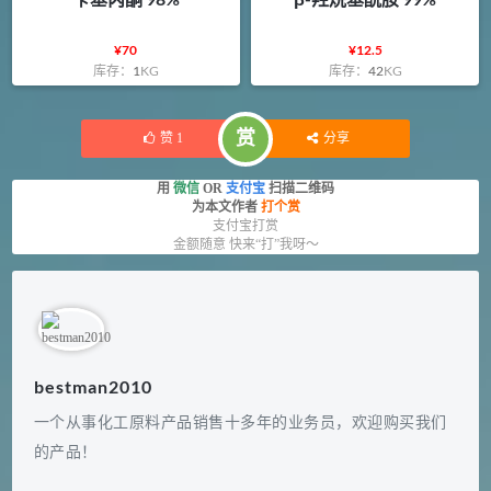
¥
70
¥
12.5
库存：
1
KG
库存：
42
KG
赏
赞
1
分享
用
微信
OR
支付宝
扫描二维码
为本文作者
打个赏
支付宝打赏
金额随意 快来“打”我呀～
bestman2010
一个从事化工原料产品销售十多年的业务员，欢迎购买我们
的产品！