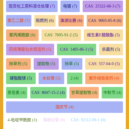
现货化工原料清仓处理
(7)
电镀
(7)
CAS: 25322-68-3
(7)
聚乙二醇
(7)
阻燃剂
(6)
演讲比赛
(6)
CAS: 9003-05-8
(6)
聚丙烯酰胺
(6)
CAS: 7695-91-2
(5)
维生素E醋酸酯
(5)
药用薄膜包衣预混剂
(5)
CAS: 1405-86-3
(5)
杀菌剂
(5)
除草剂
(5)
提取物
(5)
除草
(5)
CAS: 557-04-0
(5)
硬脂酸镁
(5)
水处理
(5)
2
(4)
紫外线吸收剂
(4)
茶皂素
(4)
CAS: 8047-15-2
(4)
甘草提取物
(4)
中秋节
(4)
国庆节
(4)
4-吡啶甲酰胺 (1)
落新妇苷 (0)
CAS: 92112-69-1 (0)