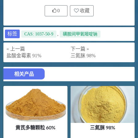
0
收藏
标签
CAS: 1037-50-9
,
磺胺间甲氧嘧啶钠
« 上一篇
下一篇 »
盐酸金霉素 91%
三氮脒 98%
相关产品
黄芪多糖颗粒 60%
三氮脒 98%