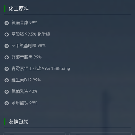
化工原料
氯诺昔康 99%
草酸铵 99.5% 化学纯
5-甲氧基吲哚 98%
醇溶苯胺黑 99%
青霉素钾工业盐 99% 1588u/mg
维生素B12 99%
氯偏乳液 40%
苯甲酸钠 99%
友情链接