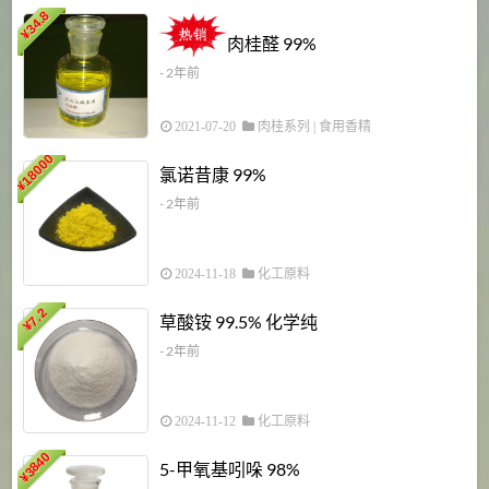
34.8
2
¥
肉桂醛 99%
- 2年前
2021-07-20
肉桂系列
|
食用香精
18000
1
氯诺昔康 99%
¥
- 2年前
2024-11-18
化工原料
7.2
草酸铵 99.5% 化学纯
¥
- 2年前
2024-11-12
化工原料
3840
5-甲氧基吲哚 98%
¥