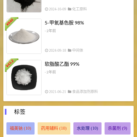
2024-10-09
化工原料
840
4
5-甲氧基色胺 98%
¥
- 2年前
2024-09-18
中间体
43.2
3
软脂酸乙酯 99%
¥
¥
- 2年前
2021-06-21
食品添加剂原料
标签
福美钠
(10)
药用辅料
(10)
水处理
(10)
杀菌剂
(9)