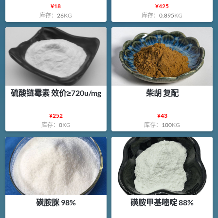
¥
18
¥
425
库存：
26
KG
库存：
0.895
KG
硫酸链霉素 效价≥720u/mg
柴胡 复配
¥
252
¥
43
库存：
0
KG
库存：
100
KG
磺胺脒 98%
磺胺甲基嘧啶 88%