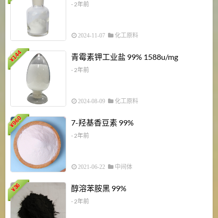
- 2年前
2024-11-07
化工原料
6
144
青霉素钾工业盐 99% 1588u/mg
¥
¥
- 2年前
2024-08-09
化工原料
960
7-羟基香豆素 99%
¥
- 2年前
2021-06-22
中间体
1
36
醇溶苯胺黑 99%
¥
¥
- 2年前