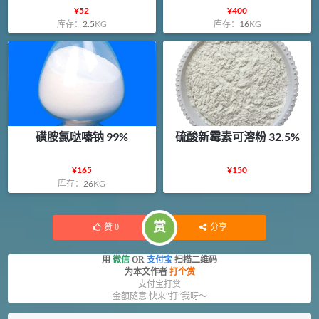
¥
52
¥
400
库存：
2.5
KG
库存：
16
KG
磺胺氯哒嗪钠 99%
硫酸新霉素可溶粉 32.5%
¥
165
¥
150
库存：
26
KG
赏
赞
0
分享
用
微信
OR
支付宝
扫描二维码
为本文作者
打个赏
支付宝打赏
金额随意 快来“打”我呀～