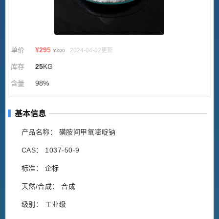
单价
¥
295
2024-04-02更新
¥
300
库存
25
KG
含量
98%
基本信息
产品名称： 磺胺间甲氧嘧啶钠
CAS： 1037-50-9
标准： 企标
天然/合成： 合成
级别： 工业级