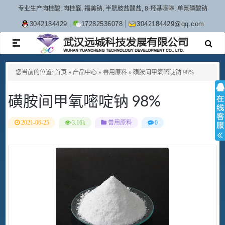
专业生产肉桂酸, 肉桂醛, 福美钠, 半胱胺盐酸盐, 8-羟基喹啉, 单氟磷酸钠
3042184429
17282536078
3042184429@qq.com
TOGGLE
NAVIGATION
您当前的位置:
首页
»
产品中心
»
兽用原料
»
磺胺间甲氧嘧啶钠 98%
磺胺间甲氧嘧啶钠 98%
2021-06-25
3.16k
兽用原料
0