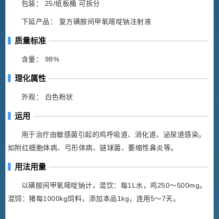
包装： 25/纸板桶 可拆分
下延产品： 复方磺胺间甲氧嘧啶钠注射液
质量标准
含量： 98%
理化属性
外观： 白色粉状
运用
用于治疗由敏感菌引起的鸡呼吸道、消化道、泌尿道感染。
如附红细胞体病、弓形体病、链球菌、萎缩性鼻炎等。
用法用量
以磺胺间甲氧嘧啶钠计，混饮：每1L水，鸡250～500mg。
混饲：猪每1000kg饲料，添加本品1kg，连用5～7天。