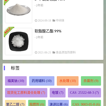
¥
- 2年前
2024-09-18
中间体
43.2
3
软脂酸乙酯 99%
¥
¥
- 2年前
2021-06-21
食品添加剂原料
标签
福美钠
(10)
药用辅料
(10)
水处理
(10)
杀菌剂
(9)
现货化工原料清仓处理
(7)
电镀
(7)
CAS: 25322-68-3
(7)
聚乙二醇
(7)
阻燃剂
(6)
演讲比赛
(6)
CAS: 9003-05-8
(6)