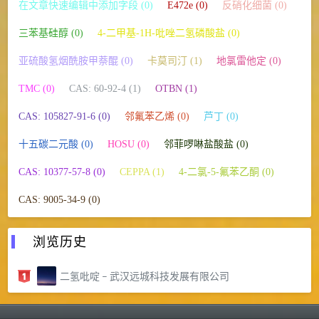
在文章快速编辑中添加字段 (0)
E472e (0)
反硝化细菌 (0)
三苯基硅醇 (0)
4-二甲基-1H-吡唑二氢磷酸盐 (0)
亚硫酸氢烟酰胺甲萘醌 (0)
卡莫司汀 (1)
地氯雷他定 (0)
TMC (0)
CAS: 60-92-4 (1)
OTBN (1)
CAS: 105827-91-6 (0)
邻氟苯乙烯 (0)
芦丁 (0)
十五碳二元酸 (0)
HOSU (0)
邻菲啰啉盐酸盐 (0)
CAS: 10377-57-8 (0)
CEPPA (1)
4-二氯-5-氟苯乙酮 (0)
CAS: 9005-34-9 (0)
浏览历史
二氢吡啶 – 武汉远城科技发展有限公司