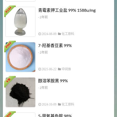
6
144
青霉素钾工业盐 99% 1588u/mg
¥
¥
- 2年前
2024-08-09
化工原料
960
7-羟基香豆素 99%
¥
- 2年前
2021-06-22
中间体
1
36
醇溶苯胺黑 99%
¥
¥
- 2年前
2024-10-09
化工原料
840
4
5-甲氧基色胺 98%