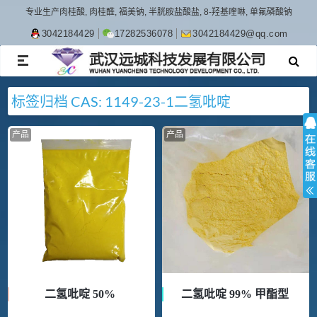
专业生产肉桂酸, 肉桂醛, 福美钠, 半胱胺盐酸盐, 8-羟基喹啉, 单氟磷酸钠
3042184429
17282536078
3042184429@qq.com
TOGGLE
NAVIGATION
标签归档
CAS: 1149-23-1
二氢吡啶
产品
产品
二氢吡啶 50%
二氢吡啶 99% 甲酯型