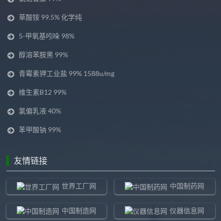
草酸铵 99.5% 化学纯
5-甲氧基吲哚 98%
醇溶苯胺黑 99%
青霉素钾工业盐 99% 1588u/mg
维生素B12 99%
氯偏乳液 40%
苯甲酸钠 99%
友情链接
世界工厂网
中国制药网
中国制造网
仪器信息网