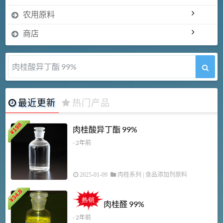
农用原料
商店
肉桂酸异丁酯 99%
最近更新
热门产品
198
肉桂酸异丁酯 99%
¥
- 2年前
2025-01-09
肉桂系列
|
食品添加剂原料
34.8
2
¥
肉桂醛 99%
- 2年前