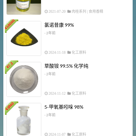
2021-07-20
肉桂系列
|
食用香精
18000
1
氯诺昔康 99%
¥
- 2年前
2024-11-18
化工原料
7.2
草酸铵 99.5% 化学纯
¥
- 2年前
2024-11-12
化工原料
3840
5-甲氧基吲哚 98%
¥
- 2年前
2024-11-07
化工原料