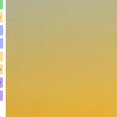
)
)
)
)