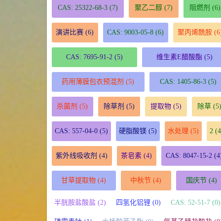
CAS: 25322-68-3
(7)
聚乙二醇
(7)
阻燃剂
(6)
演讲比赛
(6)
CAS: 9003-05-8
(6)
聚丙烯酰胺
(6
CAS: 7695-91-2
(5)
维生素E醋酸酯
(5)
药用薄膜包衣预混剂
(5)
CAS: 1405-86-3
(5)
杀菌剂
(5)
除草剂
(5)
提取物
(5)
除草
(5
CAS: 557-04-0
(5)
硬脂酸镁
(5)
水处理
(5)
2
(4
紫外线吸收剂
(4)
茶皂素
(4)
CAS: 8047-15-2
(4
甘草提取物
(4)
中秋节
(4)
国庆节
(4)
半胱胺盐酸盐 (2)
四氢化铝锂 (0)
CAS: 52-51-7 (0)