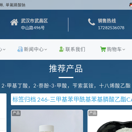
啉, 单氟磷酸钠
武汉市武昌区
销售热线
中山路496号
17282536078
心
新闻中心
联系我们
购物车
推荐产品
2-甲基丁酸，2-萘酚-3-甲酸，苄索氯铵，十八烯酸乙酯
标签归档
2
4
6-三甲基苯甲酰基苯基膦酸乙酯
C
产品
产品