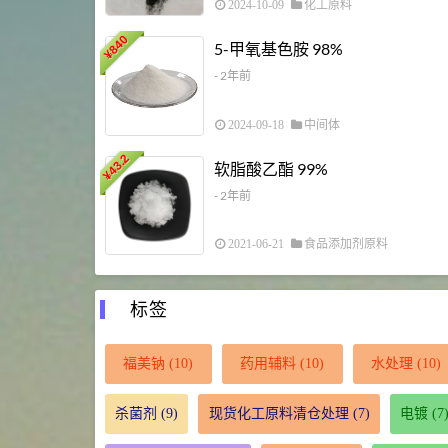
2024-10-09
化工原料
840
5-甲氧基色胺 98%
¥
- 2年前
2024-09-18
中间体
43.2
软脂酸乙酯 99%
¥
- 2年前
2021-06-21
食品添加剂原料
标签
福美钠
(10)
药用辅料
(10)
水处理
(10)
杀菌剂
(9)
现货化工原料清仓处理
(7)
电镀
(7