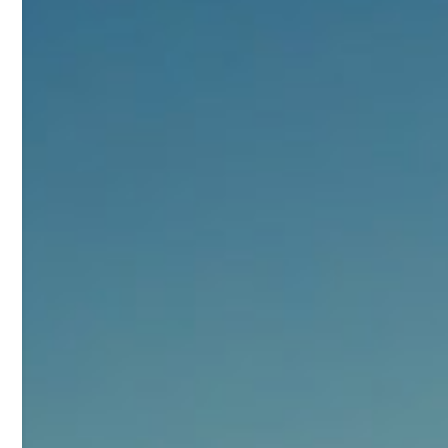
浏览量 - 10w+
2021-05-25
饲料添加剂原料
253
乙酸橙花酯 99%
2
¥
浏览量 - 5.51w
2021-06-17
化工原料
145
多效唑 90%
3
¥
浏览量 - 4.4w
2021-07-07
植物生长调节剂
29
N-羟甲基丙烯酰胺 98% NMA
4
¥
浏览量 - 1.98w
2021-06-22
化工原料