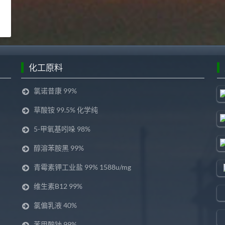
化工原料
氯诺昔康 99%
草酸铵 99.5% 化学纯
5-甲氧基吲哚 98%
醇溶苯胺黑 99%
青霉素钾工业盐 99% 1588u/mg
维生素B12 99%
氯偏乳液 40%
苯甲酸钠 99%