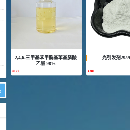
2,4,6-三甲基苯甲酰基苯基膦酸
光引发剂2959
乙酯 98%
¥
127
¥
381
42
胍基乙酸 98%
1
¥