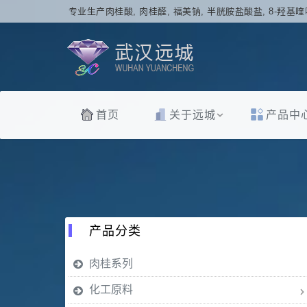
专业生产肉桂酸, 肉桂醛, 福美钠, 半胱胺盐酸盐, 8-羟基喹
首页
关于远城
产品中
产品分类
肉桂系列
化工原料