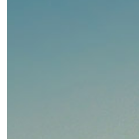
92
对甲氧基苯甲醛（茴香醛）
5
¥
99.5%
浏览量 - 1.89w
2021-06-19
化工原料
69.6
S-羧甲基-L-半胱氨酸(羧甲司坦)
6
¥
98.5%
浏览量 - 1.72w
2021-05-30
化工原料
27
抗氧剂BHT 99.5%
7
¥
浏览量 - 1.64w
2021-05-25
食品添加剂原料
11.25
D-异抗坏血酸钠 98%
8
¥
浏览量 - 1.55w