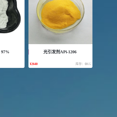
 97%
光引发剂APi-1206
¥
2640
库存：
0
KG