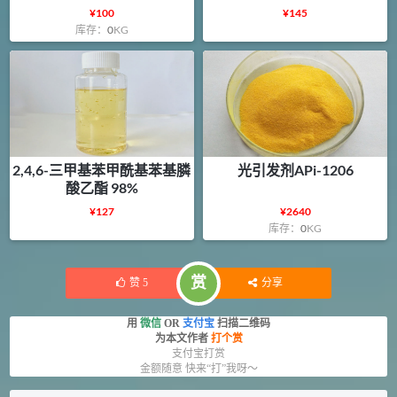
¥
100
¥
145
库存：
0
KG
2,4,6-三甲基苯甲酰基苯基膦
光引发剂APi-1206
酸乙酯 98%
¥
127
¥
2640
库存：
0
KG
赏
赞
5
分享
用
微信
OR
支付宝
扫描二维码
为本文作者
打个赏
支付宝打赏
金额随意 快来“打”我呀～