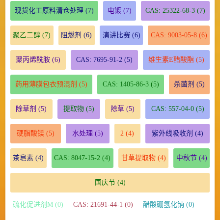
现货化工原料清仓处理
(7)
电镀
(7)
CAS: 25322-68-3
(7)
聚乙二醇
(7)
阻燃剂
(6)
演讲比赛
(6)
CAS: 9003-05-8
(6)
聚丙烯酰胺
(6)
CAS: 7695-91-2
(5)
维生素E醋酸酯
(5)
药用薄膜包衣预混剂
(5)
CAS: 1405-86-3
(5)
杀菌剂
(5)
除草剂
(5)
提取物
(5)
除草
(5)
CAS: 557-04-0
(5)
硬脂酸镁
(5)
水处理
(5)
2
(4)
紫外线吸收剂
(4)
茶皂素
(4)
CAS: 8047-15-2
(4)
甘草提取物
(4)
中秋节
(4)
国庆节
(4)
硫化促进剂M (0)
CAS: 21691-44-1 (0)
醋酸硼氢化钠 (0)