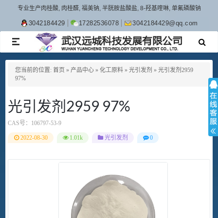
专业生产肉桂酸, 肉桂醛, 福美钠, 半胱胺盐酸盐, 8-羟基喹啉, 单氟磷酸钠
3042184429
17282536078
3042184429@qq.com
TOGGLE
NAVIGATION
您当前的位置:
首页
»
产品中心
»
化工原料
»
光引发剂
»
光引发剂2959
97%
光引发剂2959 97%
CAS号：
106797-53-9
2022-08-30
1.01k
光引发剂
0