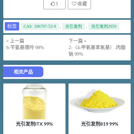
5
收藏
标签
CAS: 106797-53-9
,
光引发剂
,
光引发剂2959
« 上一篇
下一篇 »
6-苄氨基嘌呤 98%
2-（4-甲氧基苯氧基）-丙酸
钠 99%
相关产品
光引发剂ITX 99%
光引发剂819 99%