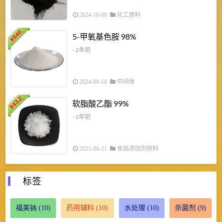
2024-10-09
化工原料
840
4
5-甲氧基色胺 98%
¥
- 2年前
2024-09-18
中间体
43.2
3
软脂酸乙酯 99%
¥
¥
- 2年前
2021-06-21
食品添加剂原料
标签
福美钠
(10)
药用辅料
(10)
水处理
(10)
杀菌剂
(9)