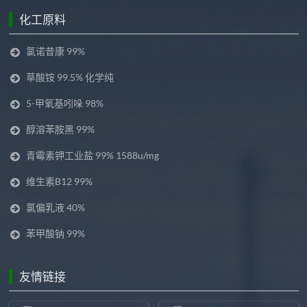
化工原料
氯诺昔康 99%
草酸铵 99.5% 化学纯
5-甲氧基吲哚 98%
醇溶苯胺黑 99%
青霉素钾工业盐 99% 1588u/mg
维生素B12 99%
氯偏乳液 40%
苯甲酸钠 99%
友情链接