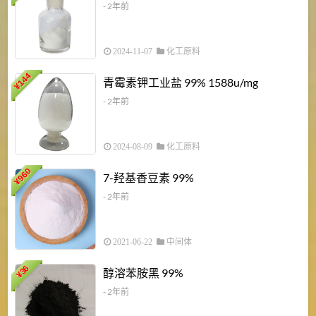
- 2年前
2024-11-07
化工原料
6
144
青霉素钾工业盐 99% 1588u/mg
¥
¥
- 2年前
2024-08-09
化工原料
960
7-羟基香豆素 99%
¥
- 2年前
2021-06-22
中间体
1
36
醇溶苯胺黑 99%
¥
¥
- 2年前