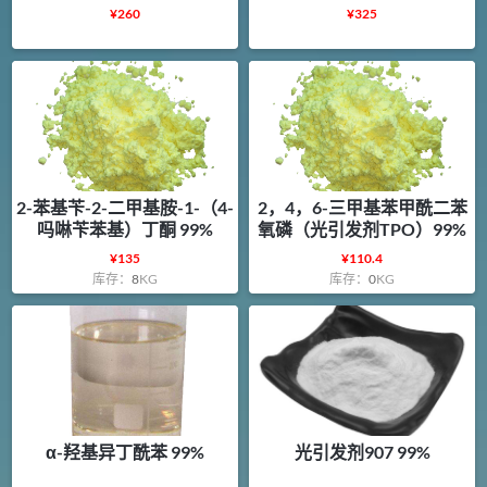
¥
260
¥
325
2-苯基苄-2-二甲基胺-1-（4-
2，4，6-三甲基苯甲酰二苯
吗啉苄苯基）丁酮 99%
氧磷（光引发剂TPO）99%
¥
135
¥
110.4
库存：
8
KG
库存：
0
KG
α-羟基异丁酰苯 99%
光引发剂907 99%