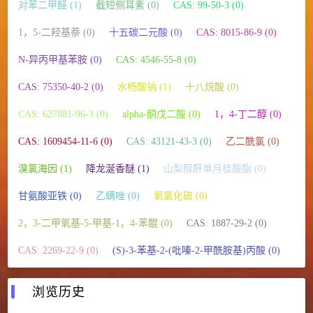
对苯二甲醛 (1)
截短侧耳素 (0)
CAS: 99-50-3 (0)
1，5-二羟基萘 (0)
十五碳二元酸 (0)
CAS: 8015-86-9 (0)
N-异丙甲基苯胺 (0)
CAS: 4546-55-8 (0)
CAS: 75350-40-2 (0)
水杨酸钠 (1)
十八烷酸 (0)
CAS: 627881-96-3 (0)
alpha-酮戊二酸 (0)
1，4-丁二醇 (0)
CAS: 1609454-11-6 (0)
CAS: 43121-43-3 (0)
乙二酰氯 (0)
溴氯海因 (1)
降龙涎香醚 (1)
山梨醇酐单月桂酸酯 (0)
甘氨酸亚铁 (0)
乙螨唑 (0)
氧氯化硫 (0)
2，3-二甲氧基-5-甲基-1，4-苯醌 (0)
CAS: 1887-29-2 (0)
CAS: 2269-22-9 (0)
(S)-3-苯基-2-(吡嗪-2-甲酰胺基)丙酸 (0)
浏览历史