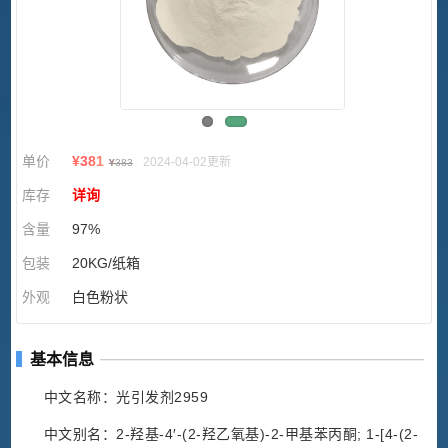
单价
¥
381
2024-04-02更新
¥
383
库存
详询
含量
97%
包装
20KG/纸箱
外观
白色粉状
基本信息
中文名称：光引发剂2959
中文别名：2-羟基-4′-(2-羟乙氧基)-2-甲基苯丙酮; 1-[4-(2-