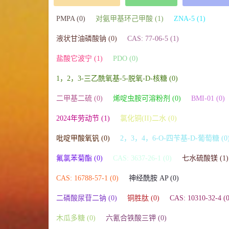
PMPA (0)
对氨甲基环己甲酸 (1)
ZNA-5 (1)
液状甘油磷酸钠 (0)
CAS: 77-06-5 (1)
盐酸它波宁 (1)
PDO (0)
1，2，3-三乙酰氧基-5-脱氧-D-核糖 (0)
二甲基二硫 (0)
烯啶虫胺可溶粉剂 (0)
BMI-01 (0)
2024年劳动节 (1)
氯化铜(II)二水 (0)
吡啶甲酸氧钒 (0)
2，3，4，6-O-四苄基-D-葡萄糖 (0
氟氯苯菊酯 (0)
CAS: 3637-26-1 (0)
七水硫酸镁 (1)
CAS: 16788-57-1 (0)
神经酰胺 AP (0)
二磷酸尿苷二钠 (0)
铜胜肽 (0)
CAS: 10310-32-4 (0
木瓜多糖 (0)
六氰合铁酸三钾 (0)