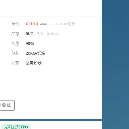
单价
¥
110.4
2024-04-02更新
¥
502
库存
0
KG
已售：
0.05
KG
含量
99%
包装
20KG/纸箱
外观
淡黄粉状
收藏
,
光引发剂TPO