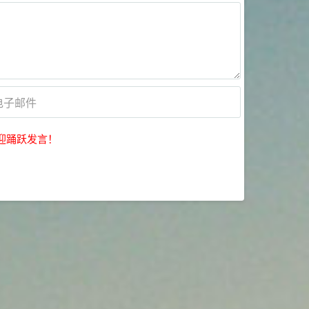
迎踊跃发言！