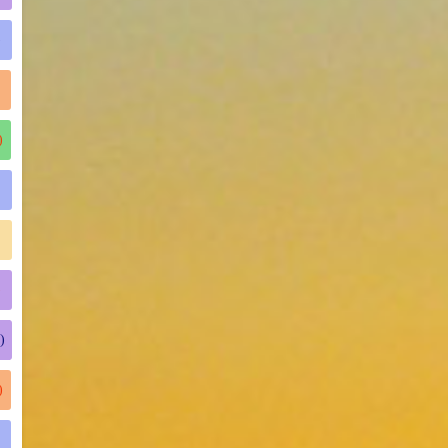
)
)
)
)
)