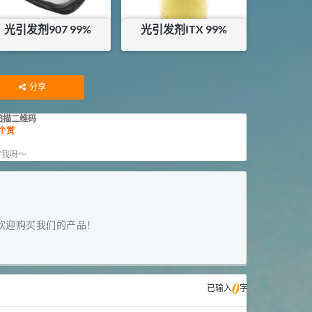
光引发剂907 99%
光引发剂ITX 99%
¥
145
¥
260
分享
扫描二维码
个赏
赏
”我呀～
欢迎购买我们的产品！
0
已输入
字