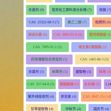
杀菌剂
(9)
现货化工原料清仓处理
(7)
电镀
(7
CAS: 25322-68-3
(7)
聚乙二醇
(7)
阻燃剂
(6)
演讲比赛
(6)
CAS: 9003-05-8
(6)
聚丙烯酰胺
(6
CAS: 7695-91-2
(5)
维生素E醋酸酯
(5)
药用薄膜包衣预混剂
(5)
CAS: 1405-86-3
(5)
杀菌剂
(5)
除草剂
(5)
提取物
(5)
除草
(5
CAS: 557-04-0
(5)
硬脂酸镁
(5)
水处理
(5)
2
(4
紫外线吸收剂
(4)
茶皂素
(4)
CAS: 8047-15-2
(4
甘草提取物
(4)
中秋节
(4)
国庆节
(4)