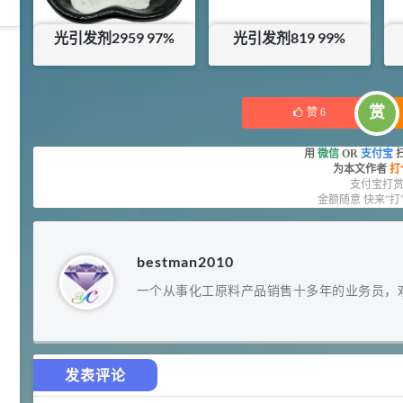
光引发剂2959 97%
光引发剂819 99%
42
胍基乙酸 98%
1
¥
¥
381
¥
325
浏览量 - 10w+
赏
赞
6
2021-05-25
饲料添加剂原料
用
微信
OR
支付宝
253
乙酸橙花酯 99%
2
¥
为本文作者
打
支付宝打
浏览量 - 5.51w
金额随意 快来“打
2021-06-17
化工原料
bestman2010
145
多效唑 90%
3
¥
一个从事化工原料产品销售十多年的业务员，
浏览量 - 4.4w
2021-07-07
植物生长调节剂
29
发表评论
N-羟甲基丙烯酰胺 98% NMA
4
¥
浏览量 - 1.98w