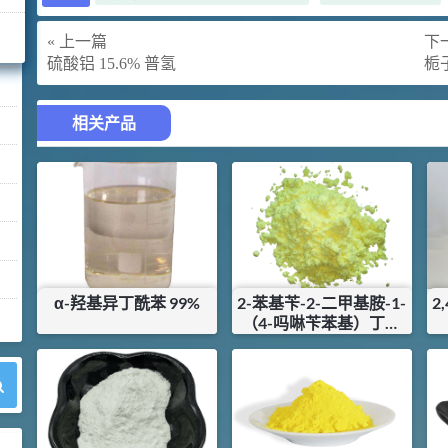
« 上一篇
下一
硫酸铝 15.6% 普氢
栀
相关产品
α-羟基异丁酰苯 99%
2-苯基苄-2-二甲基胺-1-
2
（4-吗啉苄苯基）丁酮
99%
¥
100
¥
135
库存：
0
KG
库存：
8
KG