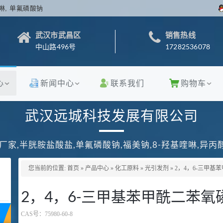
啉, 单氟磷酸钠
武汉市武昌区
销售热线
中山路496号
17282536078
心
新闻中心
联系我们
购物车
武汉远城科技发展有限公司
厂家,半胱胺盐酸盐,单氟磷酸钠,福美钠,8-羟基喹啉,异
您当前的位置:
首页
»
产品中心
»
化工原料
»
光引发剂
»
2，4，6-三甲基
2，4，6-三甲基苯甲酰二苯氧
CAS号：
75980-60-8