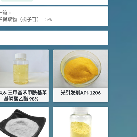
篇 »
子提取物（栀子苷） 15%
,4,6-三甲基苯甲酰基苯
光引发剂APi-1206
基膦酸乙酯 98%
¥
127
¥
2640
库存：
0
KG