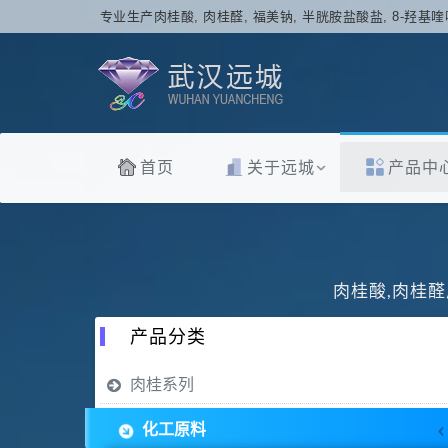
专业生产肉桂酸, 肉桂醛, 福美钠, 半胱胺盐酸盐, 8-羟基喹
首页
关于远城
产品中
肉桂酸,肉桂醛
产品分类
肉桂系列
化工原料