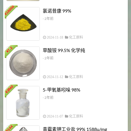
18000
1
氯诺昔康 99%
¥
- 2年前
2024-11-18
化工原料
7.2
草酸铵 99.5% 化学纯
¥
- 2年前
2024-11-12
化工原料
3840
5-甲氧基吲哚 98%
¥
- 2年前
2024-11-07
化工原料
6
144
青霉素钾工业盐 99% 1588u/mg
¥