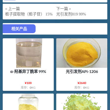
« 上一篇
下一篇 »
栀子提取物（栀子苷） 15%
光引发剂819 99%
相关产品
α-羟基异丁酰苯 99%
光引发剂APi-1206
¥
100
¥
2640
库存：
0
KG
库存：
0
KG