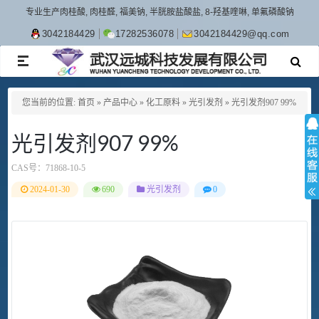
专业生产肉桂酸, 肉桂醛, 福美钠, 半胱胺盐酸盐, 8-羟基喹啉, 单氟磷酸钠
3042184429
17282536078
3042184429@qq.com
TOGGLE
NAVIGATION
您当前的位置:
首页
»
产品中心
»
化工原料
»
光引发剂
»
光引发剂907 99%
光引发剂907 99%
CAS号：
71868-10-5
2024-01-30
690
光引发剂
0