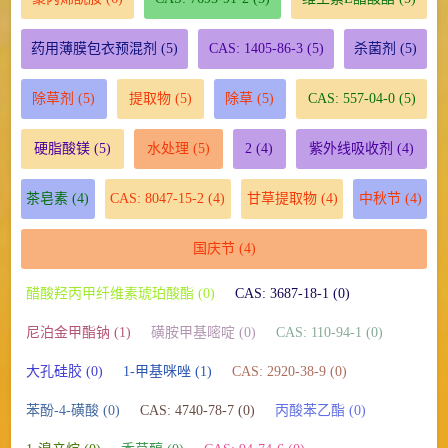
药用薄膜包衣预混剂
(5)
CAS: 1405-86-3
(5)
杀菌剂
(5)
除草剂
(5)
提取物
(5)
除草
(5)
CAS: 557-04-0
(5)
硬脂酸镁
(5)
水处理
(5)
2
(4)
紫外线吸收剂
(4)
茶皂素
(4)
CAS: 8047-15-2
(4)
甘草提取物
(4)
中秋节
(4)
国庆节
(4)
醋酸羟丙甲纤维素琥珀酸酯 (0)
CAS: 3687-18-1 (0)
尼泊金甲酯钠 (1)
磺胺甲基嘧啶 (0)
CAS: 110-94-1 (0)
大孔硅胶 (0)
1-甲基咪唑 (1)
CAS: 2920-38-9 (0)
苯酚-4-磺酸 (0)
CAS: 4740-78-7 (0)
丙酸苯乙酯 (0)