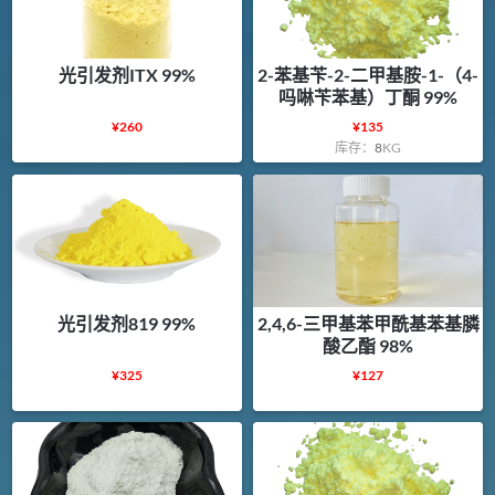
光引发剂ITX 99%
2-苯基苄-2-二甲基胺-1-（4-
吗啉苄苯基）丁酮 99%
¥
260
¥
135
库存：
8
KG
光引发剂819 99%
2,4,6-三甲基苯甲酰基苯基膦
酸乙酯 98%
¥
325
¥
127