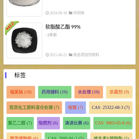
2024-09-18
中间体
43.2
3
软脂酸乙酯 99%
¥
¥
- 2年前
2021-06-21
食品添加剂原料
标签
福美钠
(10)
药用辅料
(10)
水处理
(10)
杀菌剂
(9)
现货化工原料清仓处理
(7)
电镀
(7)
CAS: 25322-68-3
(7)
聚乙二醇
(7)
阻燃剂
(6)
演讲比赛
(6)
CAS: 9003-05-8
(6)
聚丙烯酰胺
(6)
CAS: 7695-91-2
(5)
维生素E醋酸酯
(5)