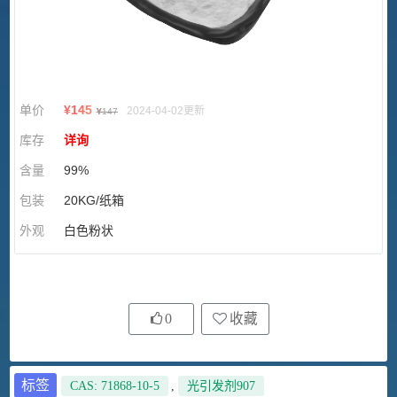
单价
¥
145
2024-04-02更新
¥
147
库存
详询
含量
99%
包装
20KG/纸箱
外观
白色粉状
0
收藏
标签
CAS: 71868-10-5
,
光引发剂907