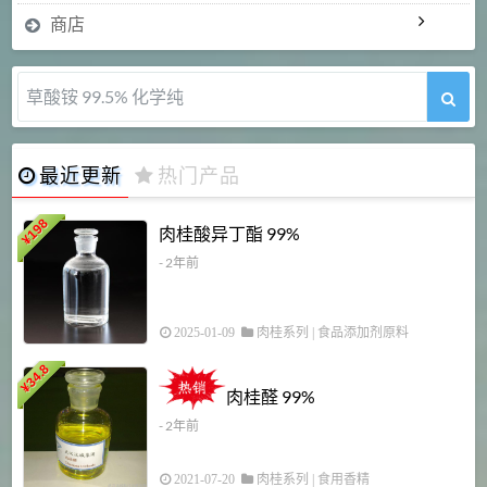
商店
草酸铵 99.5% 化学纯
最近更新
热门产品
198
肉桂酸异丁酯 99%
¥
- 2年前
2025-01-09
肉桂系列
|
食品添加剂原料
34.8
2
¥
肉桂醛 99%
- 2年前
2021-07-20
肉桂系列
|
食用香精