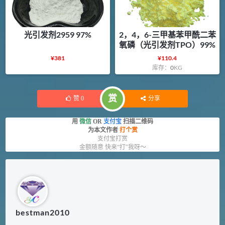
光引发剂2959 97%
2，4，6-三甲基苯甲酰二苯
氧磷（光引发剂TPO）99%
¥
381
¥
110.4
库存：
0
KG
赏
赞
0
分享
用
微信
OR
支付宝
扫描二维码
为本文作者
打个赏
支付宝打赏
金额随意 快来“打”我呀～
bestman2010