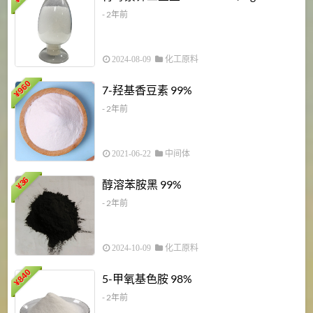
¥
- 2年前
2024-08-09
化工原料
960
7-羟基香豆素 99%
¥
- 2年前
2021-06-22
中间体
1
36
醇溶苯胺黑 99%
¥
¥
- 2年前
2024-10-09
化工原料
840
4
5-甲氧基色胺 98%
¥
- 2年前