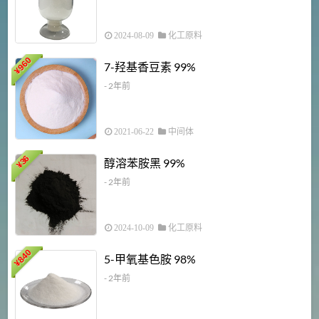
2024-08-09
化工原料
960
7-羟基香豆素 99%
¥
- 2年前
2021-06-22
中间体
1
36
醇溶苯胺黑 99%
¥
¥
- 2年前
2024-10-09
化工原料
840
4
5-甲氧基色胺 98%
¥
- 2年前