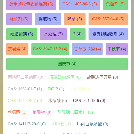
药用薄膜包衣预混剂
(5)
CAS: 1405-86-3
(5)
杀菌剂
(5)
除草剂
(5)
提取物
(5)
除草
(5)
CAS: 557-04-0
(5)
硬脂酸镁
(5)
水处理
(5)
2
(4)
紫外线吸收剂
(4)
茶皂素
(4)
CAS: 8047-15-2
(4)
甘草提取物
(4)
中秋节
(4)
国庆节
(4)
丙烯醛二甲缩醛 (0)
沉淀法白炭黑 (0)
盐酸达巴万星 (0)
CAS: 1662-01-7 (1)
DC12 (1)
氮化硼 (0)
CAS: 4740-78-7 (0)
木醋酸 (0)
CAS: 521-18-6 (0)
丝氨醇 (1)
植酸钠 (0)
醋酸钴（四水） (0)
CAS: 141112-29-0 (0)
ARA粉 (1)
L-闪白氨基酸 (0)