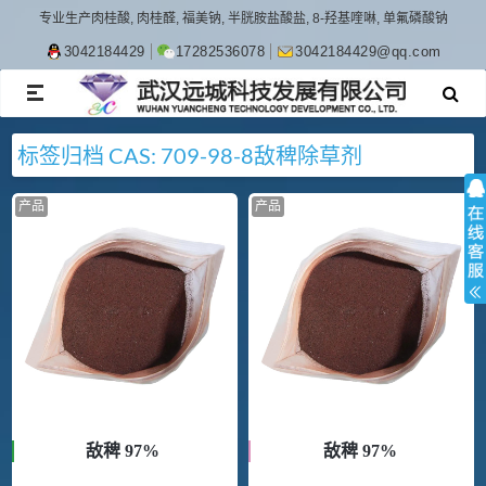
专业生产肉桂酸, 肉桂醛, 福美钠, 半胱胺盐酸盐, 8-羟基喹啉, 单氟磷酸钠
3042184429
17282536078
3042184429@qq.com
TOGGLE
NAVIGATION
标签归档
CAS: 709-98-8
敌稗
除草剂
产品
产品
敌稗 97%
敌稗 97%