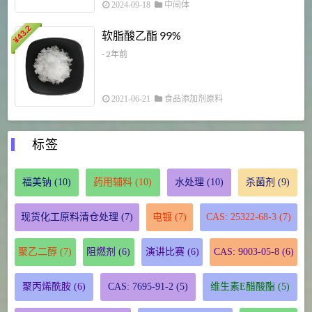
2024-09-18
中间体
43.2
3
软脂酸乙酯 99%
¥
¥
- 2年前
2021-06-21
食品添加剂原料
标签
福美钠
(10)
药用辅料
(10)
水处理
(10)
杀菌剂
(9)
现货化工原料清仓处理
(7)
电镀
(7)
CAS: 25322-68-3
(7)
聚乙二醇
(7)
阻燃剂
(6)
演讲比赛
(6)
CAS: 9003-05-8
(6)
聚丙烯酰胺
(6)
CAS: 7695-91-2
(5)
维生素E醋酸酯
(5)