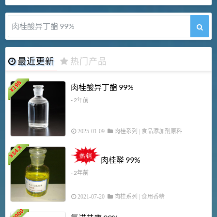
肉桂酸异丁酯 99%
最近更新
热门产品
198
肉桂酸异丁酯 99%
¥
- 2年前
2025-01-09
肉桂系列
|
食品添加剂原料
34.8
2
¥
肉桂醛 99%
- 2年前
2021-07-20
肉桂系列
|
食用香精
18000
1