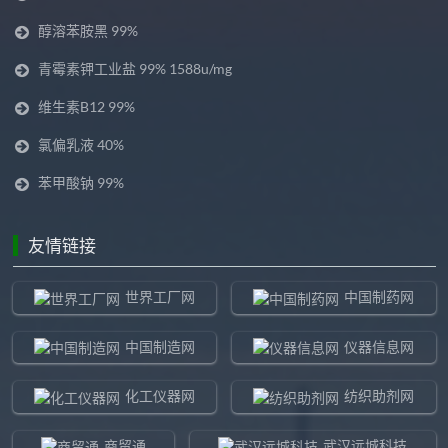
醇溶苯胺黑 99%
青霉素钾工业盐 99% 1588u/mg
维生素B12 99%
氯偏乳液 40%
苯甲酸钠 99%
友情链接
世界工厂网
中国制药网
中国制造网
仪器信息网
化工仪器网
纺织助剂网
商贸通
武汉远城科技