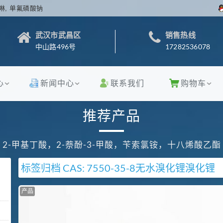
啉, 单氟磷酸钠
武汉市武昌区
销售热线
中山路496号
17282536078
心
新闻中心
联系我们
购物车
推荐产品
2-甲基丁酸，2-萘酚-3-甲酸，苄索氯铵，十八烯酸乙酯
标签归档
CAS: 7550-35-8
无水溴化锂
溴化锂
产品