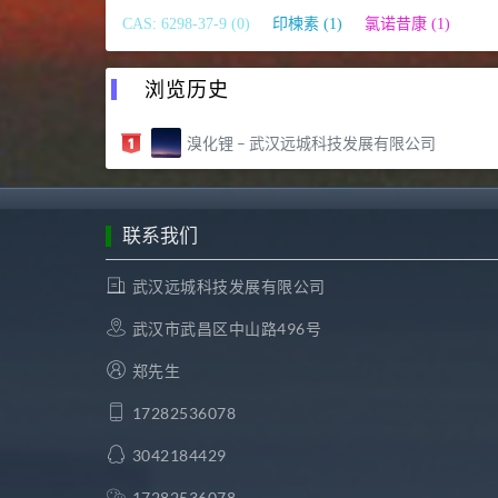
CAS: 6298-37-9 (0)
印楝素 (1)
氯诺昔康 (1)
浏览历史
溴化锂 – 武汉远城科技发展有限公司
联系我们
武汉远城科技发展有限公司
武汉市武昌区中山路496号
郑先生
17282536078
3042184429
17282536078