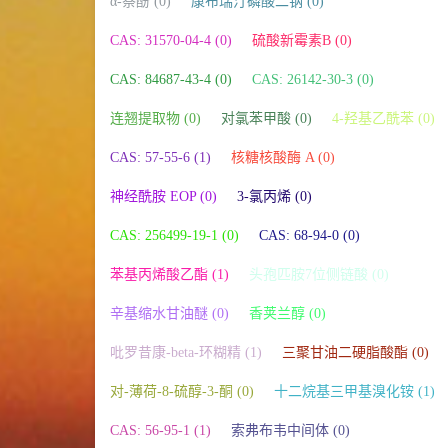
α-萘酚 (0)
康布瑞汀磷酸二钠 (0)
CAS: 31570-04-4 (0)
硫酸新霉素B (0)
CAS: 84687-43-4 (0)
CAS: 26142-30-3 (0)
连翘提取物 (0)
对氯苯甲酸 (0)
4-羟基乙酰苯 (0)
CAS: 57-55-6 (1)
核糖核酸酶 A (0)
神经酰胺 EOP (0)
3-氯丙烯 (0)
CAS: 256499-19-1 (0)
CAS: 68-94-0 (0)
苯基丙烯酸乙酯 (1)
头孢匹胺7位侧链酸 (0)
辛基缩水甘油醚 (0)
香荚兰醇 (0)
吡罗昔康-beta-环糊精 (1)
三聚甘油二硬脂酸酯 (0)
对-薄荷-8-硫醇-3-酮 (0)
十二烷基三甲基溴化铵 (1)
CAS: 56-95-1 (1)
索弗布韦中间体 (0)