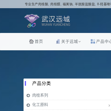
专业生产肉桂酸, 肉桂醛, 福美钠, 半胱胺盐酸盐, 8-羟基喹
首页
关于远城
产品中
产品分类
肉桂系列
化工原料