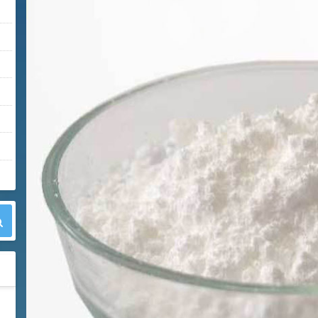
42
胍基乙酸 98%
1
¥