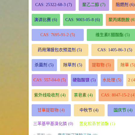
CAS: 25322-68-3
(7)
聚乙二醇
(7)
阻燃剂
(6)
演讲比赛
(6)
CAS: 9003-05-8
(6)
聚丙烯酰胺
(6
CAS: 7695-91-2
(5)
维生素E醋酸酯
(5)
药用薄膜包衣预混剂
(5)
CAS: 1405-86-3
(5)
杀菌剂
(5)
除草剂
(5)
提取物
(5)
除草
(5
CAS: 557-04-0
(5)
硬脂酸镁
(5)
水处理
(5)
2
(4
紫外线吸收剂
(4)
茶皂素
(4)
CAS: 8047-15-2
(4
甘草提取物
(4)
中秋节
(4)
国庆节
(4)
三苯基甲基溴化膦 (0)
氢化松香甘油酯 (1)