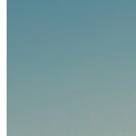
92
对甲氧基苯甲醛（茴香醛）
5
¥
99.5%
浏览量 - 1.89w
2021-06-19
化工原料
69.6
S-羧甲基-L-半胱氨酸(羧甲司坦)
6
¥
98.5%
浏览量 - 1.72w
2021-05-30
化工原料
27
抗氧剂BHT 99.5%
7
¥
浏览量 - 1.64w
2021-05-25
食品添加剂原料
11.25
D-异抗坏血酸钠 98%
8
¥
浏览量 - 1.55w