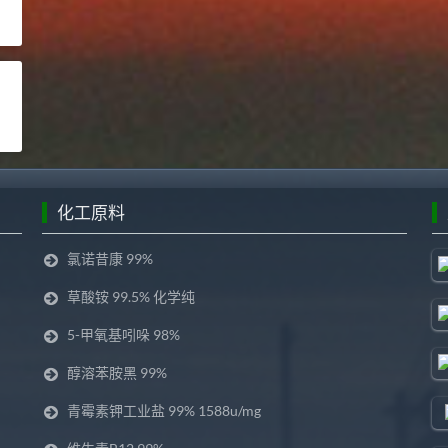
化工原料
氯诺昔康 99%
草酸铵 99.5% 化学纯
5-甲氧基吲哚 98%
醇溶苯胺黑 99%
青霉素钾工业盐 99% 1588u/mg