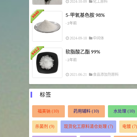
2024-10-09
化工原料
840
5-甲氧基色胺 98%
¥
- 2年前
2024-09-18
中间体
43.2
软脂酸乙酯 99%
¥
- 2年前
2021-06-21
食品添加剂原料
标签
福美钠
(10)
药用辅料
(10)
水处理
(10)
杀菌剂
(9)
现货化工原料清仓处理
(7)
电镀
(7