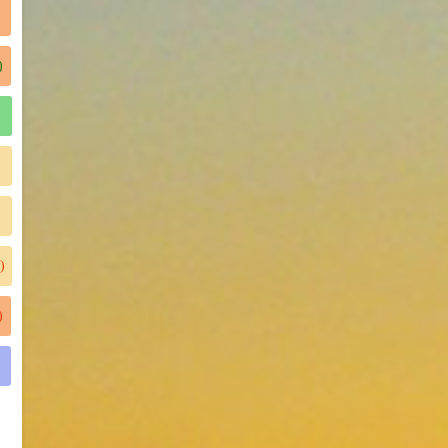
)
)
)
)