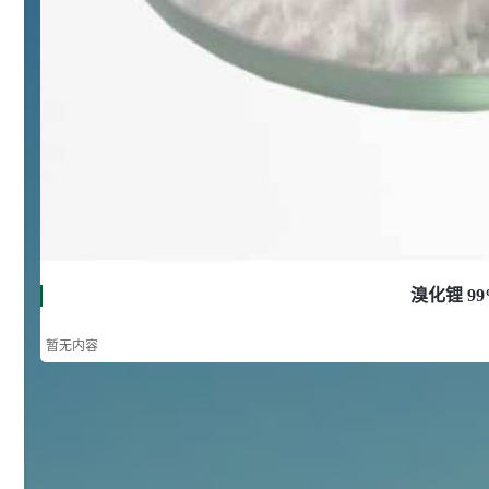
浏览量 - 10w+
2021-05-25
饲料添加剂原料
253
乙酸橙花酯 99%
2
¥
浏览量 - 5.51w
2021-06-17
化工原料
145
多效唑 90%
3
¥
浏览量 - 4.4w
溴化锂 99
2021-07-07
植物生长调节剂
暂无内容
29
N-羟甲基丙烯酰胺 98% NMA
4
¥
浏览量 - 1.98w
2021-06-22
化工原料