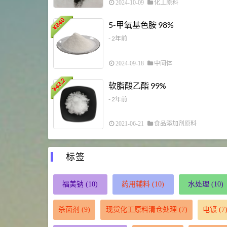
2024-10-09
化工原料
840
5-甲氧基色胺 98%
¥
- 2年前
2024-09-18
中间体
43.2
软脂酸乙酯 99%
¥
- 2年前
2021-06-21
食品添加剂原料
标签
福美钠
(10)
药用辅料
(10)
水处理
(10)
杀菌剂
(9)
现货化工原料清仓处理
(7)
电镀
(7