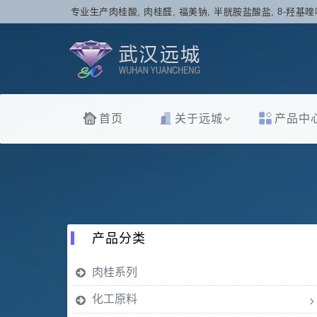
专业生产肉桂酸, 肉桂醛, 福美钠, 半胱胺盐酸盐, 8-羟基喹
首页
关于远城
产品中
产品分类
肉桂系列
化工原料