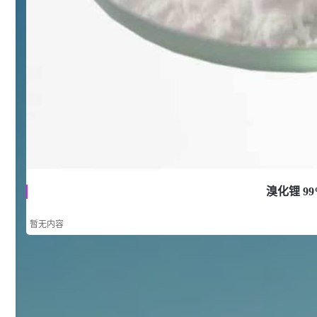
浏览量 - 10w+
2021-05-25
饲料添加剂原料
253
乙酸橙花酯 99%
2
¥
浏览量 - 5.51w
2021-06-17
化工原料
145
多效唑 90%
3
¥
浏览量 - 4.4w
溴化锂 99
2021-07-07
植物生长调节剂
暂无内容
29
N-羟甲基丙烯酰胺 98% NMA
4
¥
浏览量 - 1.98w
2021-06-22
化工原料