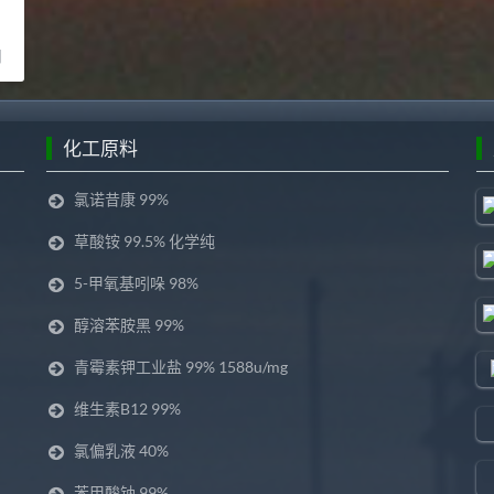
司
化工原料
氯诺昔康 99%
草酸铵 99.5% 化学纯
5-甲氧基吲哚 98%
醇溶苯胺黑 99%
青霉素钾工业盐 99% 1588u/mg
维生素B12 99%
氯偏乳液 40%
苯甲酸钠 99%