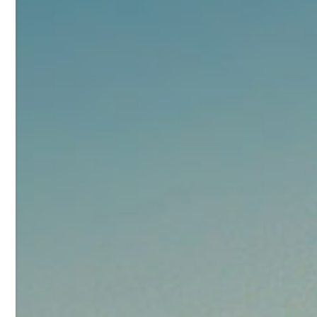
92
对甲氧基苯甲醛（茴香醛）
5
¥
99.5%
浏览量 - 1.89w
2021-06-19
化工原料
69.6
S-羧甲基-L-半胱氨酸(羧甲司坦)
6
¥
98.5%
浏览量 - 1.72w
2021-05-30
化工原料
27
抗氧剂BHT 99.5%
7
¥
浏览量 - 1.64w
2021-05-25
食品添加剂原料
11.25
D-异抗坏血酸钠 98%
8
¥
浏览量 - 1.55w