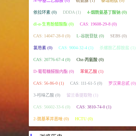
N-甲基二乙醇胺 (0)
硫氨脲 (1)
泰瑞帕肽 (0)
依拉环素 (0)
DDDA (1)
4-烟酰氨基丁酸钠 (0)
dl-α-生育酚醋酸酯 (0)
CAS: 19608-29-8 (0)
CAS: 14047-28-0 (0)
L-谷胱苷肽 (0)
SEBS (0)
氯芴素 (0)
CAS: 9004-32-4 (1)
杀螺胺乙醇胺盐 (1)
CAS: 20776-67-4 (0)
Cbz-丙氨酸 (0)
D-葡萄糖醛酸内酯 (0)
苯氧乙酸 (1)
CAS: 56-86-0 (1)
CAS: 111-61-5 (0)
罗汉果总甙 (0)
3-吲哚乙酸 (0)
留兰香提取物 (1)
CAS: 56602-33-6 (0)
CAS: 3810-74-0 (1)
2-巯基苯并恶唑 (0)
HCTU (0)