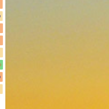
)
)
)
)