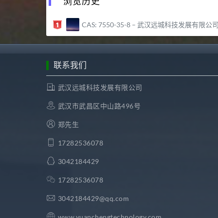
浏览历史
CAS: 7550-35-8 – 武汉远城科技发展有限公
联系我们
武汉远城科技发展有限公司
武汉市武昌区中山路496号
郑先生
17282536078
3042184429
17282536078
3042184429@qq.com
www.yuanchengtechnology.com