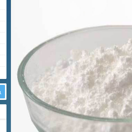
42
胍基乙酸 98%
1
¥