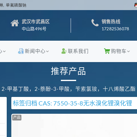
啉, 单氟磷酸钠
武汉市武昌区
销售热线
中山路496号
17282536078
心
新闻中心
联系我们
购物车
推荐产品
2-甲基丁酸，2-萘酚-3-甲酸，苄索氯铵，十八烯酸乙酯
标签归档
CAS: 7550-35-8
无水溴化锂
溴化锂
产品