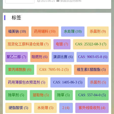
2021-06-21
食品添加剂原料
标签
福美钠
(10)
药用辅料
(10)
水处理
(10)
杀菌剂
(9)
现货化工原料清仓处理
(7)
电镀
(7)
CAS: 25322-68-3
(7)
聚乙二醇
(7)
阻燃剂
(6)
演讲比赛
(6)
CAS: 9003-05-8
(6)
聚丙烯酰胺
(6)
CAS: 7695-91-2
(5)
维生素E醋酸酯
(5)
药用薄膜包衣预混剂
(5)
CAS: 1405-86-3
(5)
杀菌剂
(5)
除草剂
(5)
提取物
(5)
除草
(5)
CAS: 557-04-0
(5)
硬脂酸镁
(5)
水处理
(5)
2
(4)
紫外线吸收剂
(4)