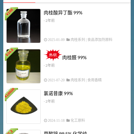
198
肉桂酸异丁酯 99%
¥
- 2年前
2025-01-09
肉桂系列
|
食品添加剂原料
34.8
2
¥
肉桂醛 99%
- 2年前
2021-07-20
肉桂系列
|
食用香精
18000
1
氯诺昔康 99%
¥
- 2年前
2024-11-18
化工原料
7.2
草酸铵 99.5% 化学纯