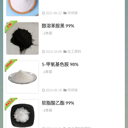
2021-06-22
中间体
1
36
醇溶苯胺黑 99%
¥
¥
- 2年前
2024-10-09
化工原料
840
4
5-甲氧基色胺 98%
¥
- 2年前
2024-09-18
中间体
43.2
3
软脂酸乙酯 99%
¥
¥
- 2年前