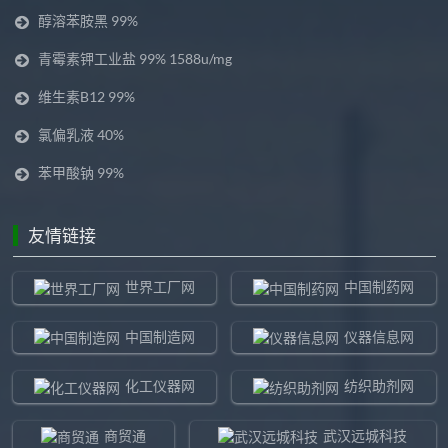
醇溶苯胺黑 99%
青霉素钾工业盐 99% 1588u/mg
维生素B12 99%
氯偏乳液 40%
苯甲酸钠 99%
友情链接
世界工厂网
中国制药网
中国制造网
仪器信息网
化工仪器网
纺织助剂网
商贸通
武汉远城科技