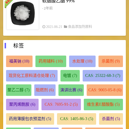
软脂酸乙酯 99%
¥
¥
- 2年前
2021-06-21
食品添加剂原料
标签
福美钠
(10)
药用辅料
(10)
水处理
(10)
杀菌剂
(9)
现货化工原料清仓处理
(7)
电镀
(7)
CAS: 25322-68-3
(7)
聚乙二醇
(7)
阻燃剂
(6)
演讲比赛
(6)
CAS: 9003-05-8
(6)
聚丙烯酰胺
(6)
CAS: 7695-91-2
(5)
维生素E醋酸酯
(5)
药用薄膜包衣预混剂
(5)
CAS: 1405-86-3
(5)
杀菌剂
(5)