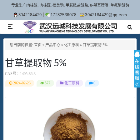
专业生产肉桂酸, 肉桂醛, 福美钠, 半胱胺盐酸盐, 8-羟基喹啉, 单氟磷酸钠
3042184429
17282536078
3042184429@qq.com
TOGGLE
NAVIGATION
您当前的位置:
首页
»
产品中心
»
化工原料
»
甘草提取物 5%
甘草提取物 5%
CAS号：
1405-86-3
2024-02-23
577
化工原料
0