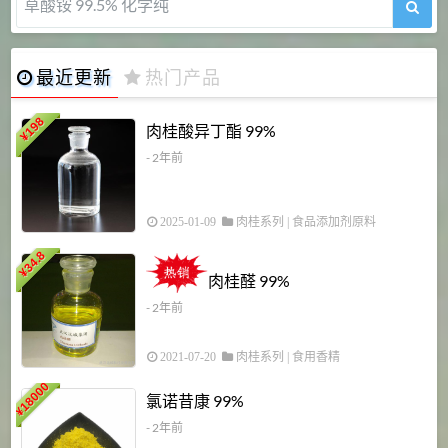
5-甲氧基吲哚 98%
最近更新
热门产品
198
肉桂酸异丁酯 99%
¥
- 2年前
2025-01-09
肉桂系列
|
食品添加剂原料
34.8
2
¥
肉桂醛 99%
- 2年前
2021-07-20
肉桂系列
|
食用香精
18000
1
氯诺昔康 99%
¥
- 2年前