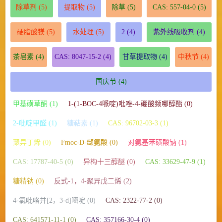
除草剂
(5)
提取物
(5)
除草
(5)
CAS: 557-04-0
(5)
硬脂酸镁
(5)
水处理
(5)
2
(4)
紫外线吸收剂
(4)
茶皂素
(4)
CAS: 8047-15-2
(4)
甘草提取物
(4)
中秋节
(4)
国庆节
(4)
甲基磺草酮 (1)
1-(1-BOC-4哌啶)吡唑-4-硼酸频哪醇酯 (0)
2-吡啶甲醛 (1)
糖萜素 (1)
CAS: 96702-03-3 (1)
聚异丁烯 (0)
Fmoc-D-缬氨酸 (0)
对氨基苯磺酸钠 (1)
CAS: 17787-40-5 (0)
异构十三醇醚 (0)
CAS: 33629-47-9 (1)
糖精钠 (0)
反式-1，4-聚异戊二烯 (2)
4-氯吡咯并[2，3-d]嘧啶 (0)
CAS: 2322-77-2 (0)
CAS: 641571-11-1 (0)
CAS: 357166-30-4 (0)