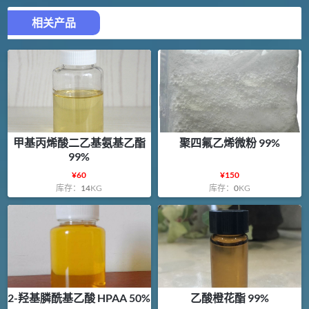
相关产品
甲基丙烯酸二乙基氨基乙酯
聚四氟乙烯微粉 99%
99%
¥
60
¥
150
库存：
14
KG
库存：
0
KG
2-羟基膦酰基乙酸 HPAA 50%
乙酸橙花酯 99%