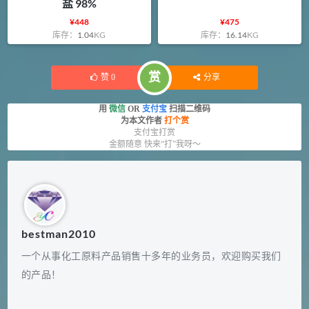
盐 98%
¥
448
¥
475
库存：
1.04
KG
库存：
16.14
KG
赏
赞
0
分享
用
微信
OR
支付宝
扫描二维码
为本文作者
打个赏
支付宝打赏
金额随意 快来“打”我呀～
bestman2010
一个从事化工原料产品销售十多年的业务员，欢迎购买我们
的产品！