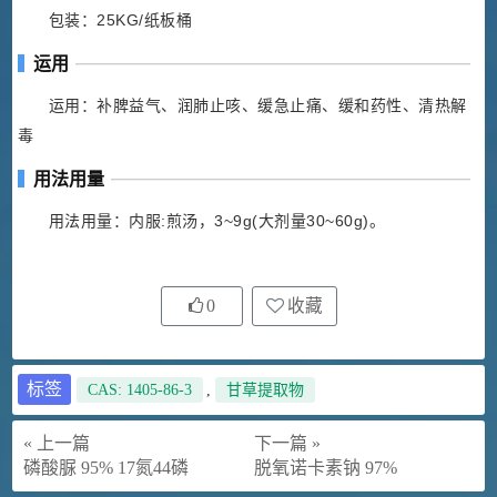
包装：25KG/纸板桶
运用
运用：补脾益气、润肺止咳、缓急止痛、缓和药性、清热解
毒
用法用量
用法用量：内服:煎汤，3~9g(大剂量30~60g)。
0
收藏
标签
CAS: 1405-86-3
,
甘草提取物
« 上一篇
下一篇 »
磷酸脲 95% 17氮44磷
脱氧诺卡素钠 97%