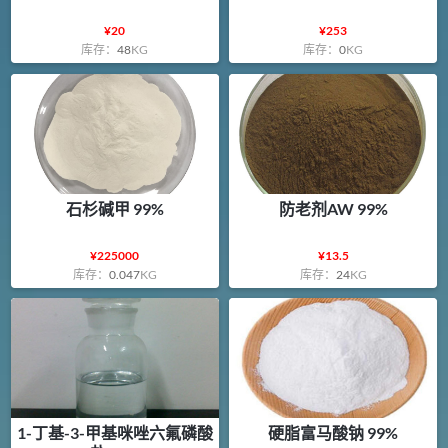
¥
20
¥
253
库存：
48
KG
库存：
0
KG
石杉碱甲 99%
防老剂AW 99%
¥
225000
¥
13.5
库存：
0.047
KG
库存：
24
KG
1-丁基-3-甲基咪唑六氟磷酸
硬脂富马酸钠 99%