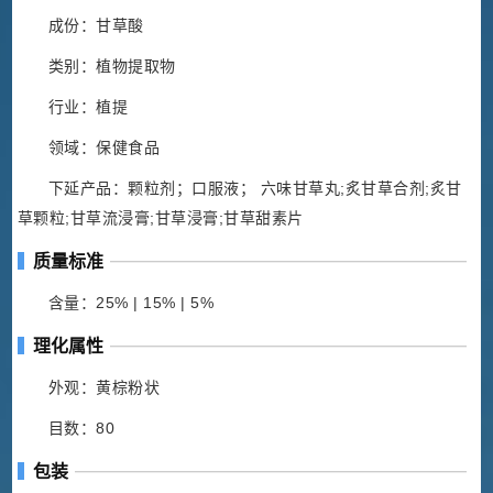
成份：甘草酸
类别：植物提取物
行业：植提
领域：保健食品
下延产品：颗粒剂；口服液； 六味甘草丸;炙甘草合剂;炙甘
草颗粒;甘草流浸膏;甘草浸膏;甘草甜素片
质量标准
含量：25% | 15% | 5%
理化属性
外观：黄棕粉状
目数：80
包装