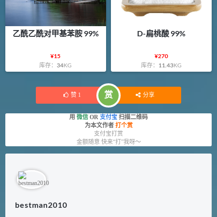
乙酰乙酰对甲基苯胺 99%
D-扁桃酸 99%
¥
15
¥
270
库存：
34
KG
库存：
11.43
KG
赏
赞
1
分享
用
微信
OR
支付宝
扫描二维码
为本文作者
打个赏
支付宝打赏
金额随意 快来“打”我呀～
bestman2010