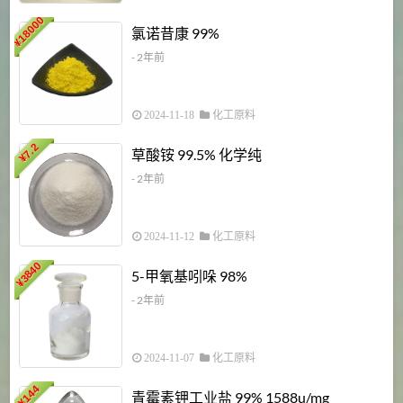
18000
1
氯诺昔康 99%
¥
- 2年前
2024-11-18
化工原料
7.2
草酸铵 99.5% 化学纯
¥
- 2年前
2024-11-12
化工原料
3840
5-甲氧基吲哚 98%
¥
- 2年前
2024-11-07
化工原料
6
144
青霉素钾工业盐 99% 1588u/mg
¥