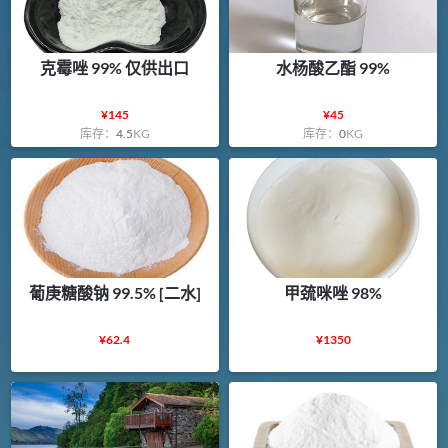
克霉唑 99% 仅供出口
水杨酸乙酯 99%
¥
145
¥
45
库存：
4.5
KG
库存：
0
KG
葡庚糖酸钠 99.5% [二水]
甲巯咪唑 98%
¥
62.4
¥
1350