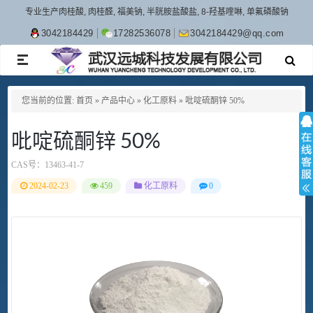
专业生产肉桂酸, 肉桂醛, 福美钠, 半胱胺盐酸盐, 8-羟基喹啉, 单氟磷酸钠
3042184429
17282536078
3042184429@qq.com
TOGGLE
NAVIGATION
您当前的位置:
首页
»
产品中心
»
化工原料
»
吡啶硫酮锌 50%
吡啶硫酮锌 50%
CAS号：
13463-41-7
2024-02-23
459
化工原料
0