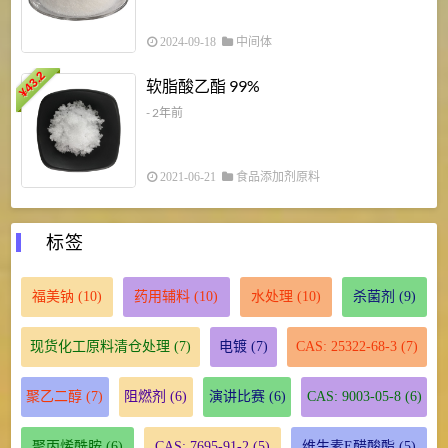
2024-09-18
中间体
43.2
3
软脂酸乙酯 99%
¥
¥
- 2年前
2021-06-21
食品添加剂原料
标签
福美钠
(10)
药用辅料
(10)
水处理
(10)
杀菌剂
(9)
现货化工原料清仓处理
(7)
电镀
(7)
CAS: 25322-68-3
(7)
聚乙二醇
(7)
阻燃剂
(6)
演讲比赛
(6)
CAS: 9003-05-8
(6)
聚丙烯酰胺
(6)
CAS: 7695-91-2
(5)
维生素E醋酸酯
(5)