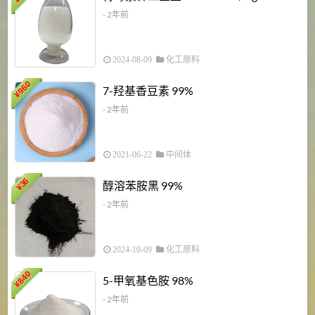
¥
- 2年前
2024-08-09
化工原料
960
7-羟基香豆素 99%
¥
- 2年前
2021-06-22
中间体
1
36
醇溶苯胺黑 99%
¥
¥
- 2年前
2024-10-09
化工原料
840
4
5-甲氧基色胺 98%
¥
- 2年前