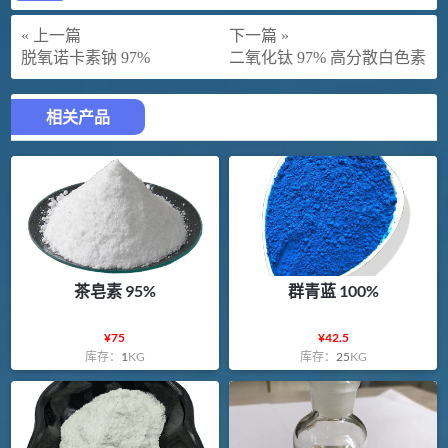
« 上一篇
下一篇 »
脱氧诺卡素钠 97%
二氧化钛 97% 高分散白色素
相关产品
茶皂素 95%
群青蓝 100%
¥
75
¥
42.5
库存：
1
KG
库存：
25
KG