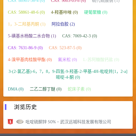
CAS: 88901-36-4 (0)
CAS: 9003-05-8 (6)
硫代硫酸钠 (1)
CAS: 58861-48-6 (0)
4-羟基咔唑 (0)
硬葡聚糖 (0)
1，3-二羟基丙酮 (1)
阿拉伯胶 (2)
5-磺基水杨酸二水合物 (1)
CAS: 7069-42-3 (0)
CAS: 7631-86-9 (0)
CAS: 523-87-5 (0)
4-溴甲基肉桂酸甲酯 (0)
氟米松 (0)
L-苏阿糖酸钙盐 (0)
3-(2-氯乙基)-6，7，8，9-四氢-9-羟基-2-甲基-4H-吡啶并[1，2-a]
嘧啶-4-酮 (0)
DMA (0)
二乙二醇丁醚 (0)
蛇床子素 (0)
浏览历史
吡啶硫酮锌 50% – 武汉远城科技发展有限公司