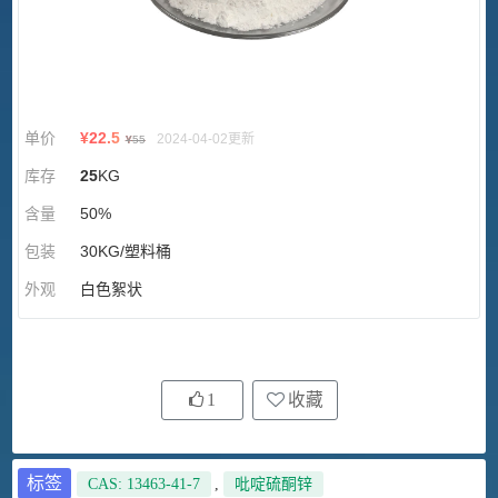
单价
¥
22.5
2024-04-02更新
¥
55
库存
25
KG
含量
50%
包装
30KG/塑料桶
外观
白色絮状
1
收藏
标签
CAS: 13463-41-7
,
吡啶硫酮锌