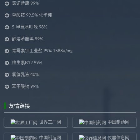
氯诺昔康 99%
草酸铵 99.5% 化学纯
5-甲氧基吲哚 98%
醇溶苯胺黑 99%
青霉素钾工业盐 99% 1588u/mg
维生素B12 99%
氯偏乳液 40%
苯甲酸钠 99%
友情链接
世界工厂网
中国制药网
中国制造网
仪器信息网