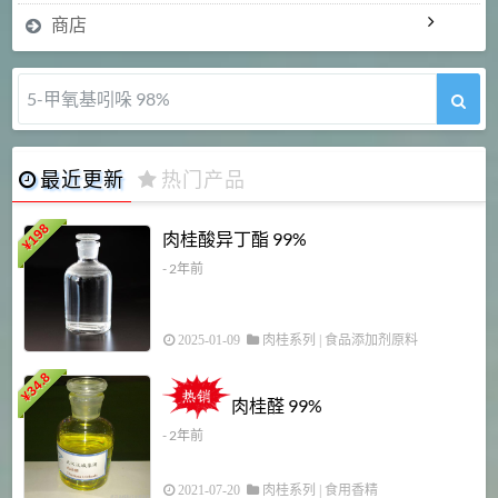
商店
5-甲氧基吲哚 98%
最近更新
热门产品
198
肉桂酸异丁酯 99%
¥
- 2年前
2025-01-09
肉桂系列
|
食品添加剂原料
34.8
2
¥
肉桂醛 99%
- 2年前
2021-07-20
肉桂系列
|
食用香精