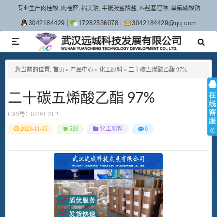
专业生产肉桂酸, 肉桂醛, 福美钠, 半胱胺盐酸盐, 8-羟基喹啉, 单氟磷酸钠
3042184429
17282536078
3042184429@qq.com
TOGGLE
NAVIGATION
您当前的位置:
首页
»
产品中心
»
化工原料
»
二十碳五烯酸乙酯 97%
二十碳五烯酸乙酯 97%
CAS号：
84494-70-2
2023-11-15
533
化工原料
0