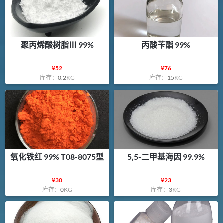
聚丙烯酸树脂Ⅲ 99%
丙酸苄酯 99%
¥
52
¥
76
库存：
0.2
KG
库存：
15
KG
氧化铁红 99% T08-8075型
5,5-二甲基海因 99.9%
¥
30
¥
23
库存：
0
KG
库存：
3
KG