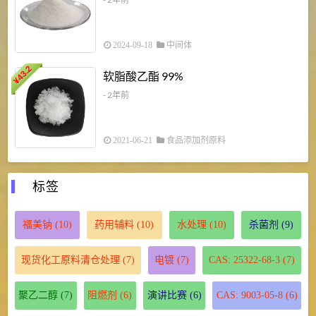
2024-09-18
中间体
43.2
3
软脂酸乙酯 99%
¥
¥
- 2年前
2021-06-21
食品添加剂原料
标签
福美钠
(10)
药用辅料
(10)
水处理
(10)
杀菌剂
(9)
现货化工原料清仓处理
(7)
电镀
(7)
CAS: 25322-68-3
(7)
聚乙二醇
(7)
阻燃剂
(6)
演讲比赛
(6)
CAS: 9003-05-8
(6)