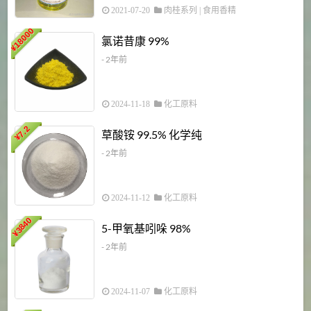
2021-07-20
肉桂系列
|
食用香精
18000
1
氯诺昔康 99%
¥
- 2年前
2024-11-18
化工原料
7.2
草酸铵 99.5% 化学纯
¥
- 2年前
2024-11-12
化工原料
3840
5-甲氧基吲哚 98%
¥
- 2年前
2024-11-07
化工原料