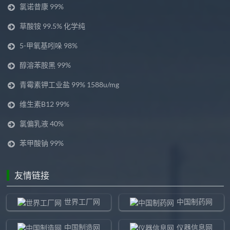
氯诺昔康 99%
草酸铵 99.5% 化学纯
5-甲氧基吲哚 98%
醇溶苯胺黑 99%
青霉素钾工业盐 99% 1588u/mg
维生素B12 99%
氯偏乳液 40%
苯甲酸钠 99%
友情链接
世界工厂网
中国制药网
中国制造网
仪器信息网