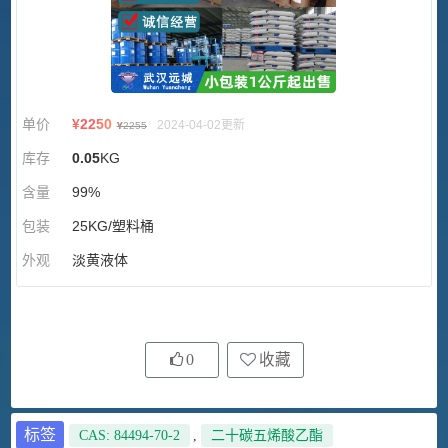
单价
¥
2250
2024-04-02更新
¥
2255
库存
0.05
KG
含量
99%
包装
25KG/塑料桶
外观
淡黄液体
0
收藏
标签
CAS: 84494-70-2
,
二十碳五烯酸乙酯