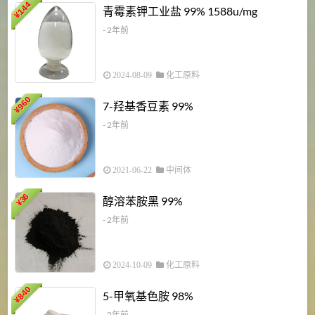
6
144
青霉素钾工业盐 99% 1588u/mg
¥
¥
- 2年前
2024-08-09
化工原料
960
7-羟基香豆素 99%
¥
- 2年前
2021-06-22
中间体
1
36
醇溶苯胺黑 99%
¥
¥
- 2年前
2024-10-09
化工原料
840
4
5-甲氧基色胺 98%
¥
- 2年前