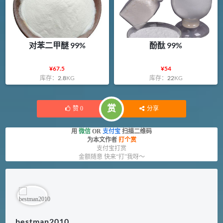
对苯二甲醚 99%
酚酞 99%
¥
67.5
¥
54
库存：
2.8
KG
库存：
22
KG
赏
赞
0
分享
用
微信
OR
支付宝
扫描二维码
为本文作者
打个赏
支付宝打赏
金额随意 快来“打”我呀～
bestman2010