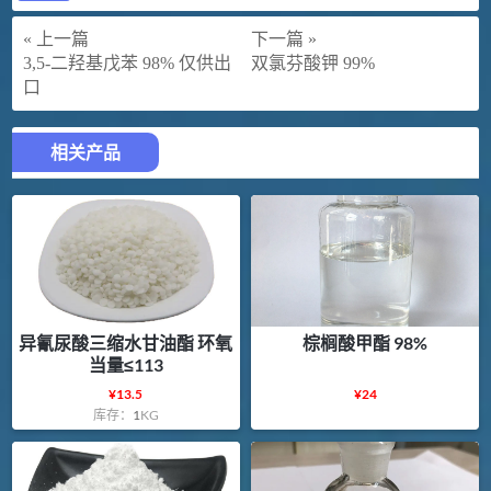
« 上一篇
下一篇 »
3,5-二羟基戊苯 98% 仅供出
双氯芬酸钾 99%
口
相关产品
异氰尿酸三缩水甘油酯 环氧
棕榈酸甲酯 98%
当量≤113
¥
13.5
¥
24
库存：
1
KG