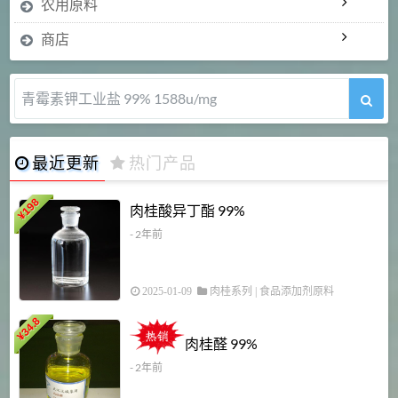
农用原料
商店
青霉素钾工业盐 99% 1588u/mg
最近更新
热门产品
198
肉桂酸异丁酯 99%
¥
- 2年前
2025-01-09
肉桂系列
|
食品添加剂原料
34.8
2
¥
肉桂醛 99%
- 2年前