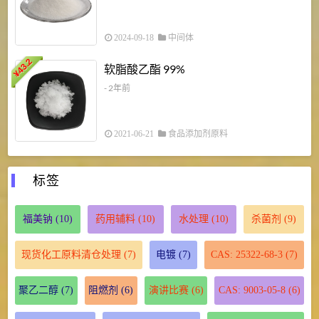
2024-09-18
中间体
43.2
3
软脂酸乙酯 99%
¥
¥
- 2年前
2021-06-21
食品添加剂原料
标签
福美钠
(10)
药用辅料
(10)
水处理
(10)
杀菌剂
(9)
现货化工原料清仓处理
(7)
电镀
(7)
CAS: 25322-68-3
(7)
聚乙二醇
(7)
阻燃剂
(6)
演讲比赛
(6)
CAS: 9003-05-8
(6)