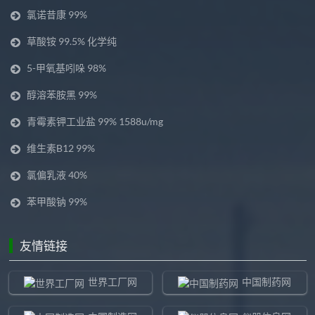
氯诺昔康 99%
草酸铵 99.5% 化学纯
5-甲氧基吲哚 98%
醇溶苯胺黑 99%
青霉素钾工业盐 99% 1588u/mg
维生素B12 99%
氯偏乳液 40%
苯甲酸钠 99%
友情链接
世界工厂网
中国制药网