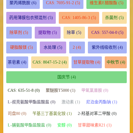
聚丙烯酰胺
(6)
CAS: 7695-91-2
(5)
维生素E醋酸酯
(5)
药用薄膜包衣预混剂
(5)
CAS: 1405-86-3
(5)
杀菌剂
(5)
除草剂
(5)
提取物
(5)
除草
(5)
CAS: 557-04-0
(5)
硬脂酸镁
(5)
水处理
(5)
2
(4)
紫外线吸收剂
(4)
茶皂素
(4)
CAS: 8047-15-2
(4)
甘草提取物
(4)
中秋节
(4)
国庆节
(4)
CAS: 635-51-8 (0)
聚醚胺T5000 (1)
甲氧氯普胺 (0)
L-叔亮氨酸甲酯盐酸盐 (0)
激动素 (1)
尼泊金丙酯钠 (1)
司盘80 (0)
苄基三丁基氯化铵 (1)
2-羟基对苯二甲酸 (0)
L-脯氨酸甲酯盐酸盐 (0)
安醇 (0)
甘草甜味素R21 (1)