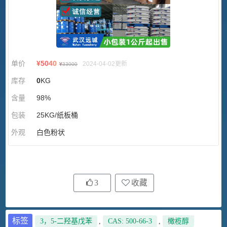
单价
¥
5040
2024-04-02更新
¥
33000
库存
0
KG
含量
98%
包装
25KG/纸板桶
外观
白色粉状
3
收藏
标签
3，5-二羟基戊苯
,
CAS: 500-66-3
,
橄榄醇