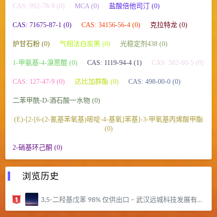
CAS: 992-78-9 (0)
MCA (0)
盐酸倍他司汀 (0)
CAS: 71675-87-1 (0)
CAS: 34156-56-4 (0)
克拉特龙 (0)
炉甘石粉 (0)
气相法白炭黑 (0)
光稳定剂438 (0)
1-甲氨基-4-溴蒽醌 (0)
CAS: 1119-94-4 (1)
CAS: 582-60-5 (0)
CAS: 127-47-9 (0)
达比加群酯 (0)
CAS: 498-00-0 (0)
二苯甲酰-D-酒石酸一水物 (0)
(E)-[2-[6-(2-氰基苯氧基)嘧啶-4-基氧]苯基]-3-甲氧基丙烯酸甲酯
(0)
2-硝基环己酮 (0)
浏览历史
3,5-二羟基戊苯 98% 仅供出口 – 武汉远城科技发展有限公司