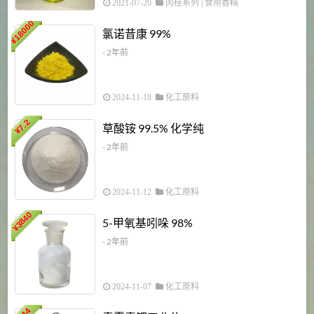
2021-07-20
肉桂系列
|
食用香精
18000
1
氯诺昔康 99%
¥
- 2年前
2024-11-18
化工原料
7.2
草酸铵 99.5% 化学纯
¥
- 2年前
2024-11-12
化工原料
3840
5-甲氧基吲哚 98%
¥
- 2年前
2024-11-07
化工原料