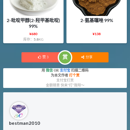
2-吡啶甲醇(2-羟甲基吡啶)
2-氨基噻唑 99%
99%
¥
680
¥
138
库存：
5.8
KG
赏
赞
3
分享
用
微信
OR
支付宝
扫描二维码
为本文作者
打个赏
支付宝打赏
金额随意 快来“打”我呀～
bestman2010