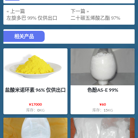
« 上一篇
下一篇 »
左旋多巴 99% 仅供出口
二十碳五烯酸乙酯 97%
相关产品
盐酸米诺环素 96% 仅供出口
色酚AS-E 99%
¥
17000
¥
60
库存：
0
KG
库存：
15
KG