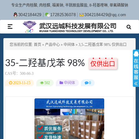
专业生产肉桂酸, 肉桂醛, 福美钠, 半胱胺盐酸盐, 8-羟基喹啉, 单氟磷酸钠
3042184429
17282536078
3042184429@qq.com
TOGGLE
NAVIGATION
您当前的位置:
首页
»
产品中心
»
中间体
»
3,5-二羟基戊苯 98% 仅供出口
35-二羟基戊苯 98%
仅供出口
CAS号：
500-66-3
2023-11-15
502
中间体
0