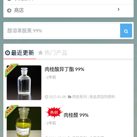
商店
醇溶苯胺黑 99%
最近更新
热门产品
198
肉桂酸异丁酯 99%
¥
- 2年前
2025-01-09
肉桂系列
|
食品添加剂原料
34.8
2
¥
肉桂醛 99%
- 2年前