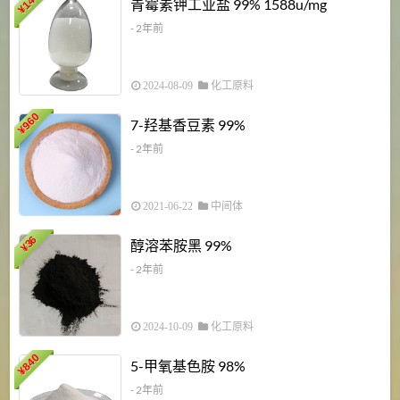
6
144
青霉素钾工业盐 99% 1588u/mg
¥
¥
- 2年前
2024-08-09
化工原料
960
7-羟基香豆素 99%
¥
- 2年前
2021-06-22
中间体
1
36
醇溶苯胺黑 99%
¥
¥
- 2年前
2024-10-09
化工原料
840
4
5-甲氧基色胺 98%
¥
- 2年前