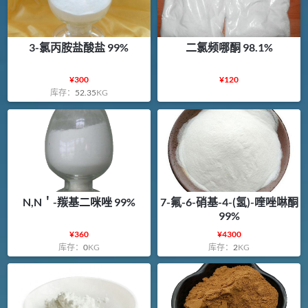
3-氯丙胺盐酸盐 99%
二氯频哪酮 98.1%
¥
300
¥
120
库存：
52.35
KG
N,N＇-羰基二咪唑 99%
7-氟-6-硝基-4-(氢)-喹唑啉酮
99%
¥
360
¥
4300
库存：
0
KG
库存：
2
KG