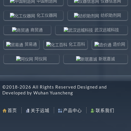
中国制造网
仪器信息网
化工仪器网
纺织助剂网
商贸通
武汉远城科技
贸易通
化工百科
造价网
阿仪网
新珉嘉诚
环球贸易网
960化工网
©2018-
2026
All Rights Reserved Designed and
东北制造网
药智通
Developed by
Wuhan Yuancheng
搜了网
八方资源网
首页
关于远城
产品中心
联系我们
马可波罗网
阿仪网远城科技
机电之家
chemBlink