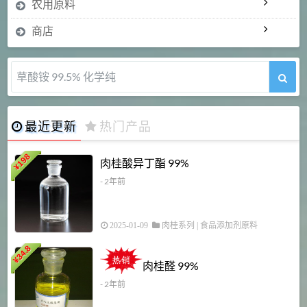
农用原料
商店
5-甲氧基吲哚 98%
最近更新
热门产品
198
肉桂酸异丁酯 99%
¥
- 2年前
2025-01-09
肉桂系列
|
食品添加剂原料
34.8
2
¥
肉桂醛 99%
- 2年前