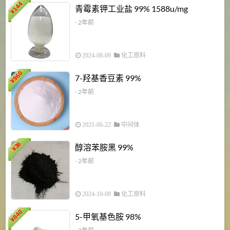
6
144
青霉素钾工业盐 99% 1588u/mg
¥
¥
- 2年前
2024-08-09
化工原料
960
7-羟基香豆素 99%
¥
- 2年前
2021-06-22
中间体
1
36
醇溶苯胺黑 99%
¥
¥
- 2年前
2024-10-09
化工原料
840
4
5-甲氧基色胺 98%
¥