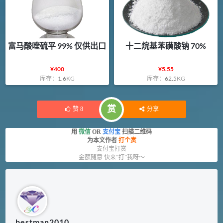
富马酸喹硫平 99% 仅供出口
十二烷基苯磺酸钠 70%
¥
400
¥
5.55
库存：
1.6
KG
库存：
62.5
KG
赏
赞
8
分享
用
微信
OR
支付宝
扫描二维码
为本文作者
打个赏
支付宝打赏
金额随意 快来“打”我呀～
bestman2010