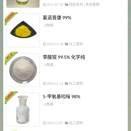
2021-07-20
肉桂系列
|
食用香精
18000
1
氯诺昔康 99%
¥
- 2年前
2024-11-18
化工原料
7.2
草酸铵 99.5% 化学纯
¥
- 2年前
2024-11-12
化工原料
3840
5-甲氧基吲哚 98%
¥
- 2年前
2024-11-07
化工原料