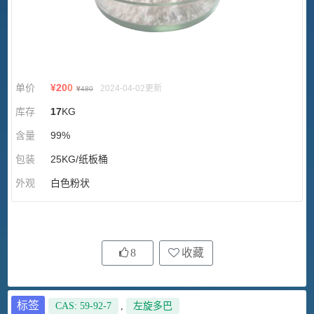
单价
¥
200
2024-04-02更新
¥
480
库存
17
KG
含量
99%
包装
25KG/纸板桶
外观
白色粉状
8
收藏
标签
CAS: 59-92-7
,
左旋多巴