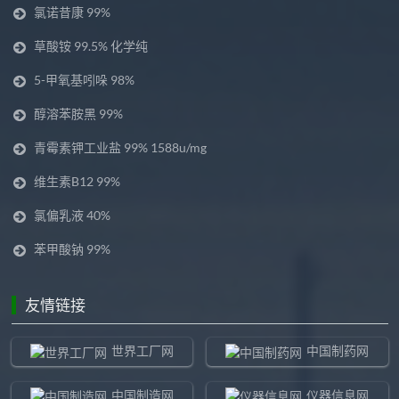
氯诺昔康 99%
草酸铵 99.5% 化学纯
5-甲氧基吲哚 98%
醇溶苯胺黑 99%
青霉素钾工业盐 99% 1588u/mg
维生素B12 99%
氯偏乳液 40%
苯甲酸钠 99%
友情链接
世界工厂网
中国制药网
中国制造网
仪器信息网