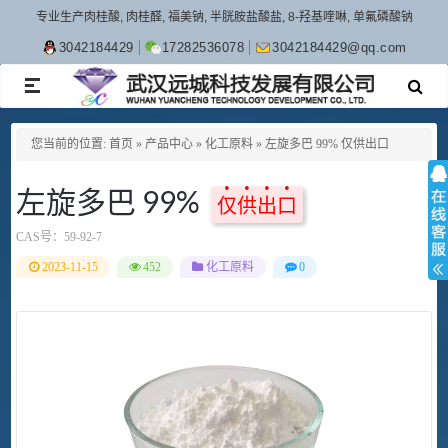
专业生产肉桂酸, 肉桂醛, 福美钠, 半胱胺盐酸盐, 8-羟基喹啉, 单氟磷酸钠
3042184429
17282536078
3042184429@qq.com
TOGGLE
NAVIGATION
您当前的位置:
首页
»
产品中心
»
化工原料
»
左旋多巴 99% 仅供出口
左旋多巴 99%
仅供出口
CAS号：
59-92-7
2023-11-15
452
化工原料
0