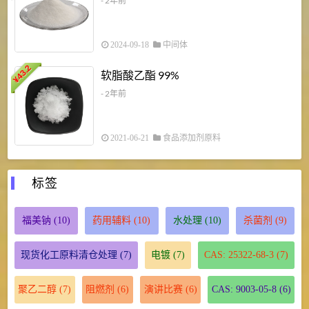
- 2年前
2024-09-18
中间体
43.2
3
软脂酸乙酯 99%
¥
¥
- 2年前
2021-06-21
食品添加剂原料
标签
福美钠
(10)
药用辅料
(10)
水处理
(10)
杀菌剂
(9)
现货化工原料清仓处理
(7)
电镀
(7)
CAS: 25322-68-3
(7)
聚乙二醇
(7)
阻燃剂
(6)
演讲比赛
(6)
CAS: 9003-05-8
(6)