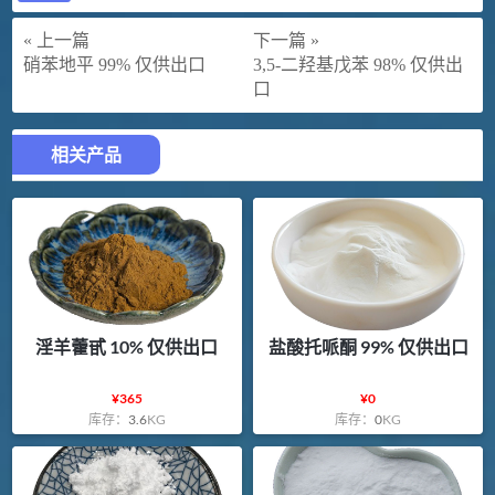
« 上一篇
下一篇 »
硝苯地平 99% 仅供出口
3,5-二羟基戊苯 98% 仅供出
口
相关产品
淫羊藿甙 10% 仅供出口
盐酸托哌酮 99% 仅供出口
¥
365
¥
0
库存：
3.6
KG
库存：
0
KG