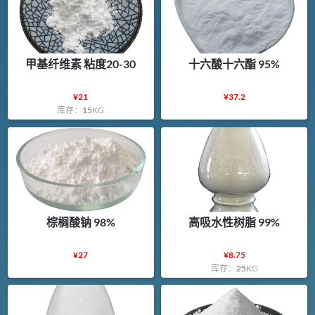
甲基纤维素 粘度20-30
十六酸十六酯 95%
¥
21
¥
37.2
库存：
15
KG
棕榈酸钠 98%
高吸水性树脂 99%
¥
27
¥
8.75
库存：
25
KG