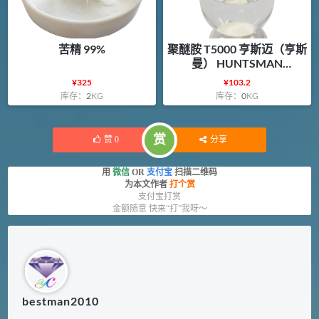
苦精 99%
聚醚胺 T5000 亨斯迈（亨斯
曼） HUNTSMAN
JEFFAMINE® T5000
¥
325
¥
103.2
库存：
2
KG
库存：
0
KG
赏
赞
0
分享
用
微信
OR
支付宝
扫描二维码
为本文作者
打个赏
支付宝打赏
金额随意 快来“打”我呀～
bestman2010