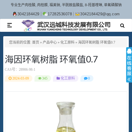
专业生产肉桂酸, 肉桂醛, 福美钠, 半胱胺盐酸盐, 8-羟基喹啉, 单氟磷酸钠
3042184429
17282536078
3042184429@qq.com
TOGGLE
NAVIGATION
您当前的位置:
首页
»
产品中心
»
化工原料
»
海因环氧树脂 环氧值0.7
海因环氧树脂 环氧值0.7
CAS号：
28906-98-1
2024-03-09
345
化工原料
0