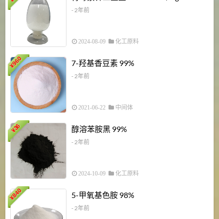
¥
- 2年前
2024-08-09
化工原料
960
7-羟基香豆素 99%
¥
- 2年前
2021-06-22
中间体
1
36
醇溶苯胺黑 99%
¥
¥
- 2年前
2024-10-09
化工原料
840
4
5-甲氧基色胺 98%
¥
- 2年前