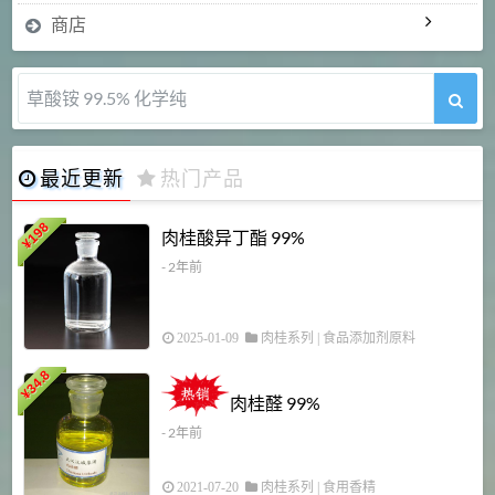
商店
草酸铵 99.5% 化学纯
最近更新
热门产品
198
肉桂酸异丁酯 99%
¥
- 2年前
2025-01-09
肉桂系列
|
食品添加剂原料
34.8
2
¥
肉桂醛 99%
- 2年前
2021-07-20
肉桂系列
|
食用香精