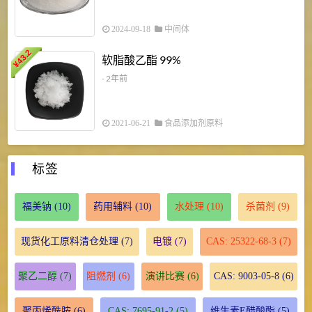
2024-09-18
中间体
43.2
3
软脂酸乙酯 99%
¥
¥
- 2年前
2021-06-21
食品添加剂原料
标签
福美钠
(10)
药用辅料
(10)
水处理
(10)
杀菌剂
(9)
现货化工原料清仓处理
(7)
电镀
(7)
CAS: 25322-68-3
(7)
聚乙二醇
(7)
阻燃剂
(6)
演讲比赛
(6)
CAS: 9003-05-8
(6)
聚丙烯酰胺
(6)
CAS: 7695-91-2
(5)
维生素E醋酸酯
(5)