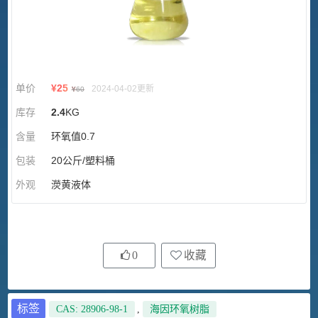
单价
¥
25
2024-04-02更新
¥
60
库存
2.4
KG
含量
环氧值0.7
包装
20公斤/塑料桶
外观
濙黄液体
0
收藏
标签
CAS: 28906-98-1
,
海因环氧树脂