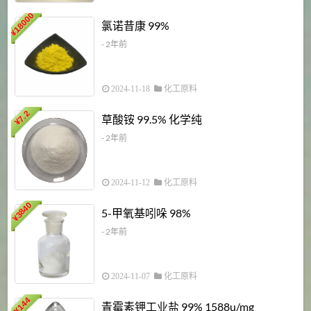
18000
1
氯诺昔康 99%
¥
- 2年前
2024-11-18
化工原料
7.2
草酸铵 99.5% 化学纯
¥
- 2年前
2024-11-12
化工原料
3840
5-甲氧基吲哚 98%
¥
- 2年前
2024-11-07
化工原料
6
144
青霉素钾工业盐 99% 1588u/mg
¥