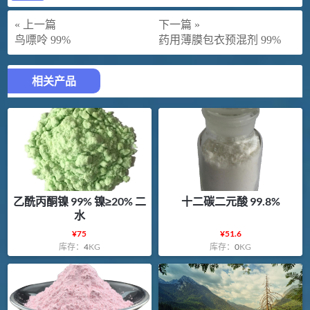
« 上一篇
下一篇 »
鸟嘌呤 99%
药用薄膜包衣预混剂 99%
相关产品
乙酰丙酮镍 99% 镍≥20% 二
十二碳二元酸 99.8%
水
¥
75
¥
51.6
库存：
4
KG
库存：
0
KG