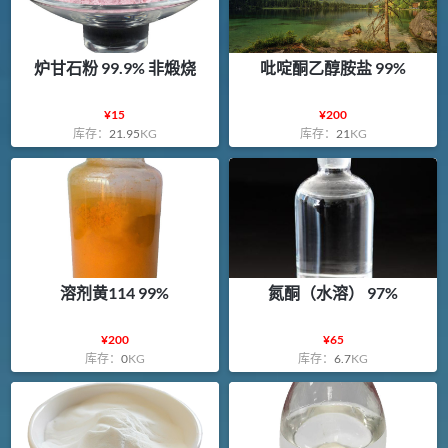
炉甘石粉 99.9% 非煅烧
吡啶酮乙醇胺盐 99%
¥
15
¥
200
库存：
21.95
KG
库存：
21
KG
溶剂黄114 99%
氮酮（水溶） 97%
¥
200
¥
65
库存：
0
KG
库存：
6.7
KG