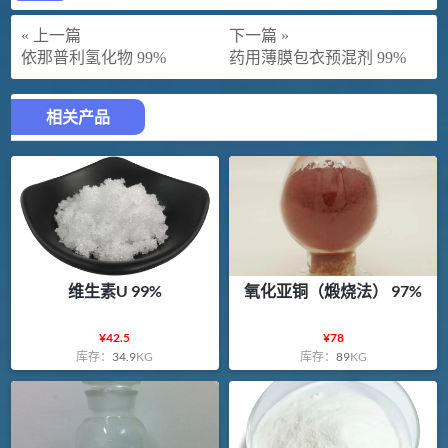
« 上一篇
下一篇 »
依那普利氢化物 99%
药用薄膜包衣预混剂 99%
相关产品
维生素U 99%
氧化亚铜（煅烧法） 97%
¥
42.5
¥
78
库存：
34.9
KG
库存：
89
KG