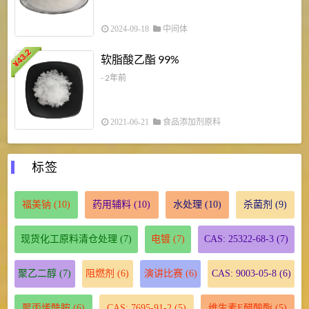
2024-09-18
中间体
43.2
3
软脂酸乙酯 99%
¥
¥
- 2年前
2021-06-21
食品添加剂原料
标签
福美钠
(10)
药用辅料
(10)
水处理
(10)
杀菌剂
(9)
现货化工原料清仓处理
(7)
电镀
(7)
CAS: 25322-68-3
(7)
聚乙二醇
(7)
阻燃剂
(6)
演讲比赛
(6)
CAS: 9003-05-8
(6)
聚丙烯酰胺
(6)
CAS: 7695-91-2
(5)
维生素E醋酸酯
(5)