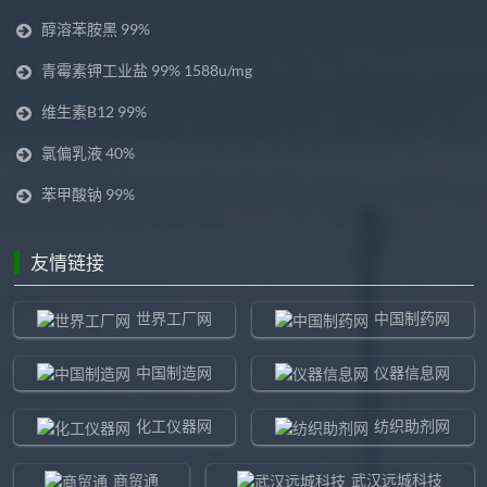
醇溶苯胺黑 99%
青霉素钾工业盐 99% 1588u/mg
维生素B12 99%
氯偏乳液 40%
苯甲酸钠 99%
友情链接
世界工厂网
中国制药网
中国制造网
仪器信息网
化工仪器网
纺织助剂网
商贸通
武汉远城科技