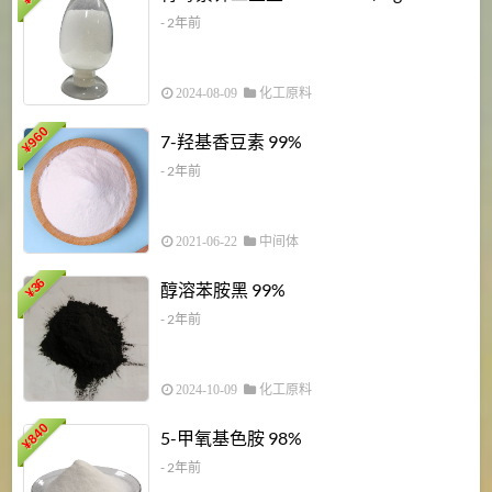
¥
- 2年前
2024-08-09
化工原料
960
7-羟基香豆素 99%
¥
- 2年前
2021-06-22
中间体
1
36
醇溶苯胺黑 99%
¥
¥
- 2年前
2024-10-09
化工原料
840
4
5-甲氧基色胺 98%
¥
- 2年前