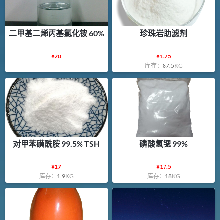
二甲基二烯丙基氯化铵 60%
珍珠岩助滤剂
¥
20
¥
1.75
库存：
87.5
KG
对甲苯磺酰胺 99.5% TSH
磷酸氢锶 99%
¥
17
¥
17.5
库存：
1.9
KG
库存：
18
KG