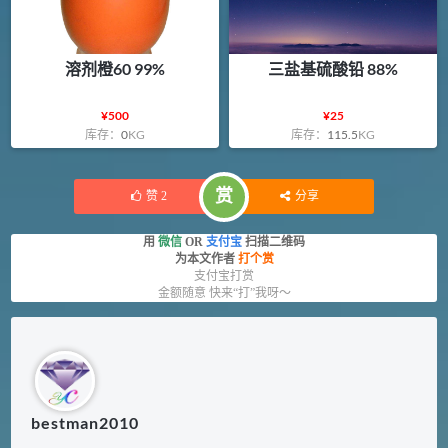
溶剂橙60 99%
三盐基硫酸铅 88%
¥
500
¥
25
库存：
0
KG
库存：
115.5
KG
赏
赞
2
分享
用
微信
OR
支付宝
扫描二维码
为本文作者
打个赏
支付宝打赏
金额随意 快来“打”我呀～
bestman2010