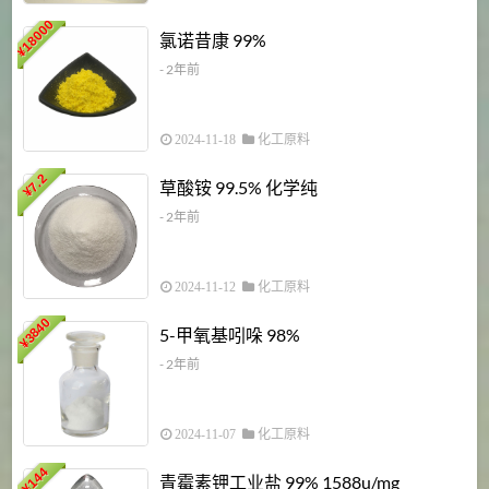
18000
1
氯诺昔康 99%
¥
- 2年前
2024-11-18
化工原料
7.2
草酸铵 99.5% 化学纯
¥
- 2年前
2024-11-12
化工原料
3840
5-甲氧基吲哚 98%
¥
- 2年前
2024-11-07
化工原料
6
144
青霉素钾工业盐 99% 1588u/mg
¥