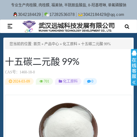
专业生产肉桂酸, 肉桂醛, 福美钠, 半胱胺盐酸盐, 8-羟基喹啉, 单氟磷酸钠
3042184429
17282536078
3042184429@qq.com
TOGGLE
NAVIGATION
您当前的位置:
首页
»
产品中心
»
化工原料
»
十五碳二元酸 99%
十五碳二元酸 99%
CAS号：
1460-18-0
2024-03-09
701
化工原料
0