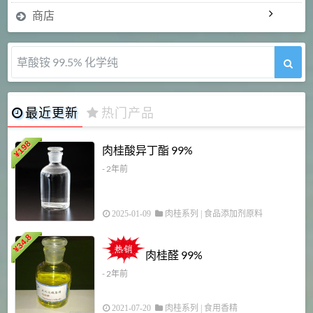
商店
草酸铵 99.5% 化学纯
最近更新
热门产品
198
肉桂酸异丁酯 99%
¥
- 2年前
2025-01-09
肉桂系列
|
食品添加剂原料
34.8
2
¥
肉桂醛 99%
- 2年前
2021-07-20
肉桂系列
|
食用香精