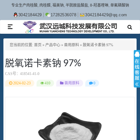
专业生产肉桂酸, 肉桂醛, 福美钠, 半胱胺盐酸盐, 8-羟基喹啉, 单氟磷酸钠
3042184429
17282536078
3042184429@qq.com
TOGGLE
NAVIGATION
您当前的位置:
首页
»
产品中心
»
兽用原料
»
脱氧诺卡素钠 97%
脱氧诺卡素钠 97%
CAS号：
418541-41-0
2024-02-23
410
兽用原料
0