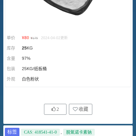
单价
¥
80
2024-04-02更新
¥
175
库存
25
KG
含量
97%
包装
25KG/纸板桶
外观
白色粉状
2
收藏
标签
CAS: 418541-41-0
,
脱氧诺卡素钠