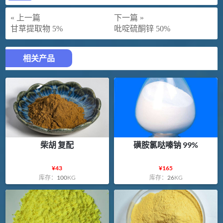
« 上一篇
下一篇 »
甘草提取物 5%
吡啶硫酮锌 50%
相关产品
柴胡 复配
磺胺氯哒嗪钠 99%
¥
43
¥
165
库存：
100
KG
库存：
26
KG