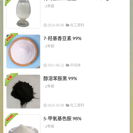
¥
- 2年前
2024-08-09
化工原料
960
7-羟基香豆素 99%
¥
- 2年前
2021-06-22
中间体
1
36
醇溶苯胺黑 99%
¥
¥
- 2年前
2024-10-09
化工原料
840
4
5-甲氧基色胺 98%
¥
- 2年前