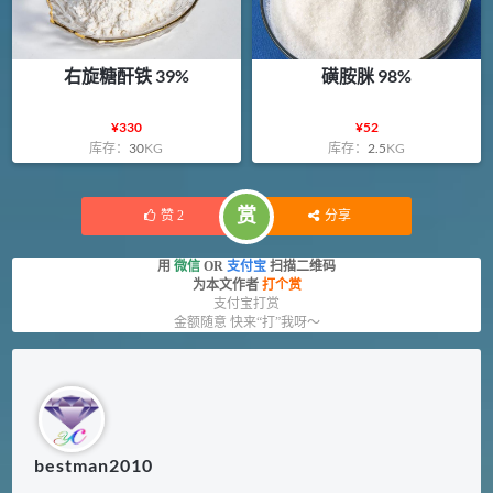
右旋糖酐铁 39%
磺胺脒 98%
¥
330
¥
52
库存：
30
KG
库存：
2.5
KG
赏
赞
2
分享
用
微信
OR
支付宝
扫描二维码
为本文作者
打个赏
支付宝打赏
金额随意 快来“打”我呀～
bestman2010