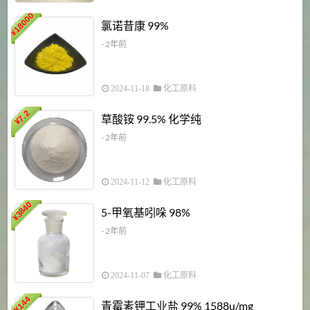
18000
1
氯诺昔康 99%
¥
- 2年前
2024-11-18
化工原料
7.2
草酸铵 99.5% 化学纯
¥
- 2年前
2024-11-12
化工原料
3840
5-甲氧基吲哚 98%
¥
- 2年前
2024-11-07
化工原料
6
144
青霉素钾工业盐 99% 1588u/mg
¥