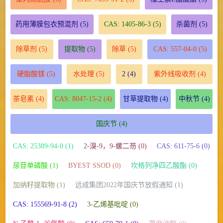
药用薄膜包衣预混剂
(5)
CAS: 1405-86-3
(5)
杀菌剂
(5)
除草剂
(5)
提取物
(5)
除草
(5)
CAS: 557-04-0
(5)
硬脂酸镁
(5)
水处理
(5)
2
(4)
紫外线吸收剂
(4)
茶皂素
(4)
CAS: 8047-15-2
(4)
甘草提取物
(4)
中秋节
(4)
国庆节
(4)
CAS: 25389-94-0 (1)
2-溴-9，9-螺二芴 (0)
CAS: 611-75-6 (0)
尿苷单磷酸 (1)
BYEST SSOD (0)
坎格列净四乙酸酯 (0)
加纳籽提取物 (1)
远成集团2022年国庆节放假通知 (1)
CAS: 155569-91-8 (2)
3-乙烯基吡啶 (0)