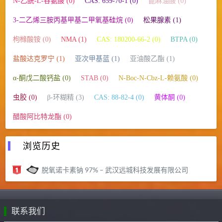
N-乙酰-L-谷氨酸 (0)
CAS: 659-70-1 (0)
蓖麻油酸 (0)
3-二乙烯三胺丙基甲基二甲氧基硅烷 (0)
松果腺素 (1)
枸橼酸铵 (0)
NMA (1)
CAS: 180200-66-2 (0)
BTPA (0)
盐酸达克罗宁 (1)
亚次甲基蓝 (1)
亚油酸乙酯 (1)
α-酮戊二酸钙盐 (0)
STAB (0)
N-Boc-N-Cbz-L-赖氨酸 (0)
虫胶 (0)
β-环糊精 (3)
CAS: 88-82-4 (0)
黄体酮 (0)
醋酸阿比特龙酯 (0)
浏览历史
脱氧诺卡素钠 97% – 武汉远城科技发展有限公司
联系我们