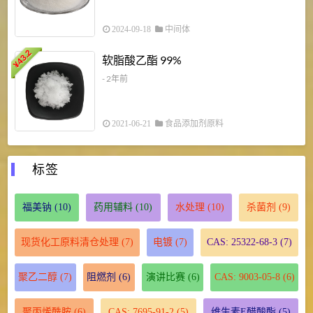
2024-09-18
中间体
43.2
3
软脂酸乙酯 99%
¥
¥
- 2年前
2021-06-21
食品添加剂原料
标签
福美钠
(10)
药用辅料
(10)
水处理
(10)
杀菌剂
(9)
现货化工原料清仓处理
(7)
电镀
(7)
CAS: 25322-68-3
(7)
聚乙二醇
(7)
阻燃剂
(6)
演讲比赛
(6)
CAS: 9003-05-8
(6)
聚丙烯酰胺
(6)
CAS: 7695-91-2
(5)
维生素E醋酸酯
(5)