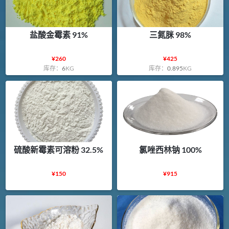
盐酸金霉素 91%
三氮脒 98%
¥
260
¥
425
库存：
6
KG
库存：
0.895
KG
硫酸新霉素可溶粉 32.5%
氯唑西林钠 100%
¥
150
¥
915