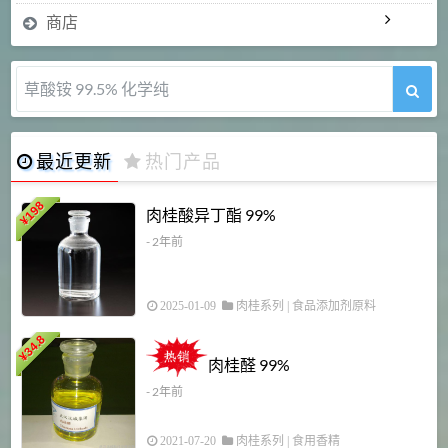
商店
草酸铵 99.5% 化学纯
最近更新
热门产品
198
肉桂酸异丁酯 99%
¥
- 2年前
2025-01-09
肉桂系列
|
食品添加剂原料
34.8
2
¥
肉桂醛 99%
- 2年前
2021-07-20
肉桂系列
|
食用香精