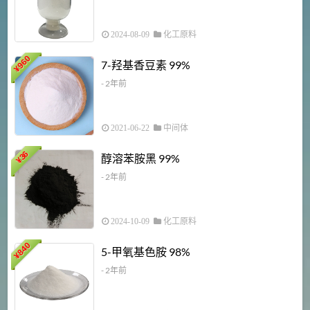
2024-08-09
化工原料
960
7-羟基香豆素 99%
¥
- 2年前
2021-06-22
中间体
1
36
醇溶苯胺黑 99%
¥
¥
- 2年前
2024-10-09
化工原料
840
4
5-甲氧基色胺 98%
¥
- 2年前