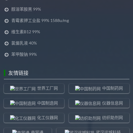
醇溶苯胺黑 99%
青霉素钾工业盐 99% 1588u/mg
维生素B12 99%
氯偏乳液 40%
苯甲酸钠 99%
友情链接
世界工厂网
中国制药网
中国制造网
仪器信息网
化工仪器网
纺织助剂网
商贸通
武汉远城科技