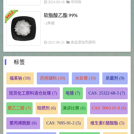
2024-09-18
中间体
43.2
3
软脂酸乙酯 99%
¥
¥
- 2年前
2021-06-21
食品添加剂原料
标签
福美钠
(10)
药用辅料
(10)
水处理
(10)
杀菌剂
(9)
现货化工原料清仓处理
(7)
电镀
(7)
CAS: 25322-68-3
(7)
聚乙二醇
(7)
阻燃剂
(6)
演讲比赛
(6)
CAS: 9003-05-8
(6)
聚丙烯酰胺
(6)
CAS: 7695-91-2
(5)
维生素E醋酸酯
(5)