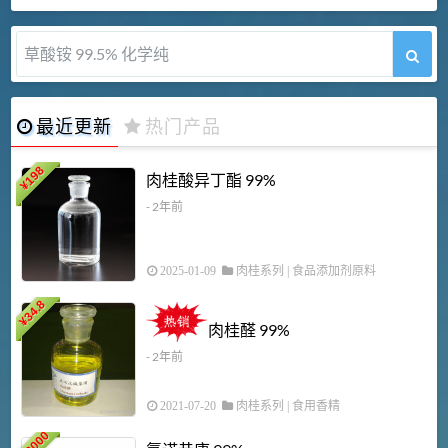
草酸铵 99.5% 化学纯
最近更新
热门产品
198
肉桂酸异丁酯 99%
¥
- 2年前
2025-01-09
肉桂系列
|
食品添加剂原料
34.8
2
¥
肉桂醛 99%
- 2年前
2021-07-20
肉桂系列
|
食用香精
18000
1