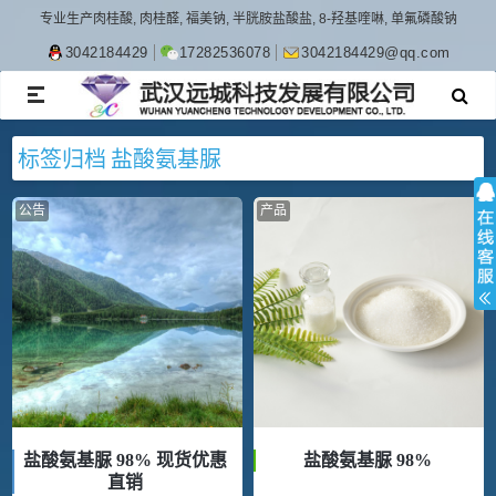
专业生产肉桂酸, 肉桂醛, 福美钠, 半胱胺盐酸盐, 8-羟基喹啉, 单氟磷酸钠
3042184429
17282536078
3042184429@qq.com
TOGGLE
NAVIGATION
标签归档
盐酸氨基脲
公告
产品
盐酸氨基脲 98% 现货优惠
盐酸氨基脲 98%
直销