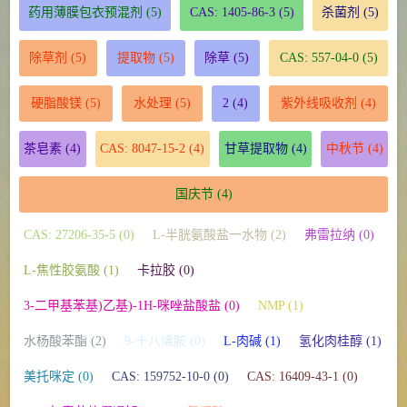
药用薄膜包衣预混剂
(5)
CAS: 1405-86-3
(5)
杀菌剂
(5)
除草剂
(5)
提取物
(5)
除草
(5)
CAS: 557-04-0
(5)
硬脂酸镁
(5)
水处理
(5)
2
(4)
紫外线吸收剂
(4)
茶皂素
(4)
CAS: 8047-15-2
(4)
甘草提取物
(4)
中秋节
(4)
国庆节
(4)
CAS: 27206-35-5 (0)
L-半胱氨酸盐一水物 (2)
弗雷拉纳 (0)
L-焦性胶氨酸 (1)
卡拉胶 (0)
3-二甲基苯基)乙基)-1H-咪唑盐酸盐 (0)
NMP (1)
水杨酸苯酯 (2)
9-十八烯胺 (0)
L-肉碱 (1)
氢化肉桂醇 (1)
美托咪定 (0)
CAS: 159752-10-0 (0)
CAS: 16409-43-1 (0)