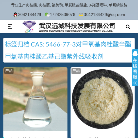
专业生产肉桂酸, 肉桂醛, 福美钠, 半胱胺盐酸盐, 8-羟基喹啉, 单氟磷酸钠
3042184429
17282536078
3042184429@qq.com
TOGGLE
NAVIGATION
标签归档
CAS: 5466-77-3
对甲氧基肉桂酸辛酯
甲氧基肉桂酸乙基己酯
紫外线吸收剂
产品
产品