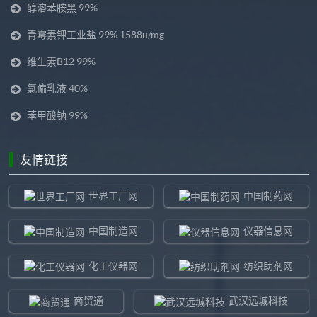
醇溶苯胺黑 99%
青霉素钾工业盐 99% 1588u/mg
维生素B12 99%
氯偏乳液 40%
苯甲酸钠 99%
友情链接
世界工厂网
中国制药网
中国制造网
仪器信息网
化工仪器网
纺织助剂网
商贸通
武汉远城科技