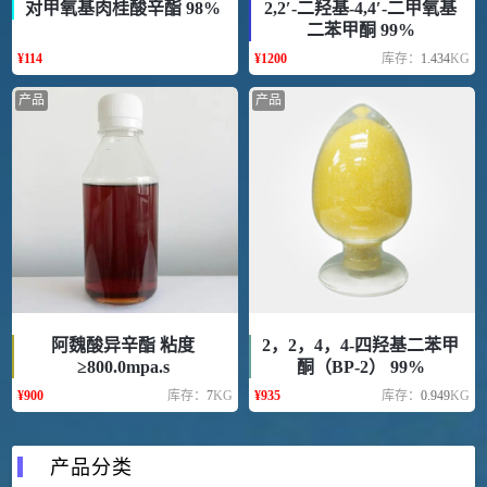
对甲氧基肉桂酸辛酯 98%
2,2′-二羟基-4,4′-二甲氧基
二苯甲酮 99%
¥
114
¥
1200
库存：
1.434
KG
产品
产品
阿魏酸异辛酯 粘度
2，2，4，4-四羟基二苯甲
≥800.0mpa.s
酮（BP-2） 99%
¥
900
库存：
7
KG
¥
935
库存：
0.949
KG
产品分类