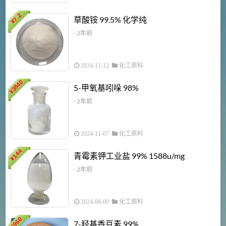
7.2
草酸铵 99.5% 化学纯
¥
- 2年前
2024-11-12
化工原料
3840
5-甲氧基吲哚 98%
¥
- 2年前
2024-11-07
化工原料
6
144
青霉素钾工业盐 99% 1588u/mg
¥
¥
- 2年前
2024-08-09
化工原料
960
7-羟基香豆素 99%