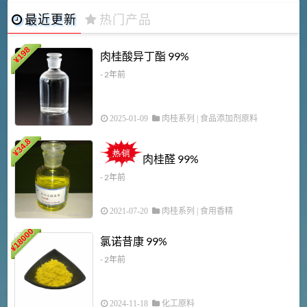
最近更新
热门产品
198
肉桂酸异丁酯 99%
¥
- 2年前
2025-01-09
肉桂系列
|
食品添加剂原料
34.8
2
¥
肉桂醛 99%
- 2年前
2021-07-20
肉桂系列
|
食用香精
18000
1
氯诺昔康 99%
¥
- 2年前
2024-11-18
化工原料