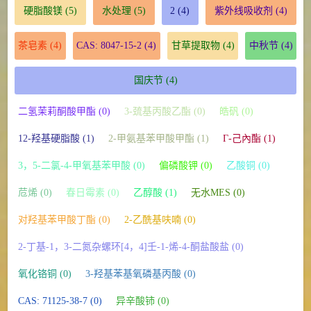
硬脂酸镁
(5)
水处理
(5)
2
(4)
紫外线吸收剂
(4)
茶皂素
(4)
CAS: 8047-15-2
(4)
甘草提取物
(4)
中秋节
(4)
国庆节
(4)
二氢茉莉酮酸甲酯 (0)
3-巯基丙酸乙酯 (0)
皓矾 (0)
12-羟基硬脂酸 (1)
2-甲氨基苯甲酸甲酯 (1)
Γ-己內酯 (1)
3，5-二氯-4-甲氧基苯甲酸 (0)
偏磷酸钾 (0)
乙酸铜 (0)
苊烯 (0)
春日霉素 (0)
乙醇酸 (1)
无水MES (0)
对羟基苯甲酸丁酯 (0)
2-乙酰基呋喃 (0)
2-丁基-1，3-二氮杂螺环[4，4]壬-1-烯-4-酮盐酸盐 (0)
氧化铬铜 (0)
3-羟基苯基氧磷基丙酸 (0)
CAS: 71125-38-7 (0)
异辛酸铈 (0)