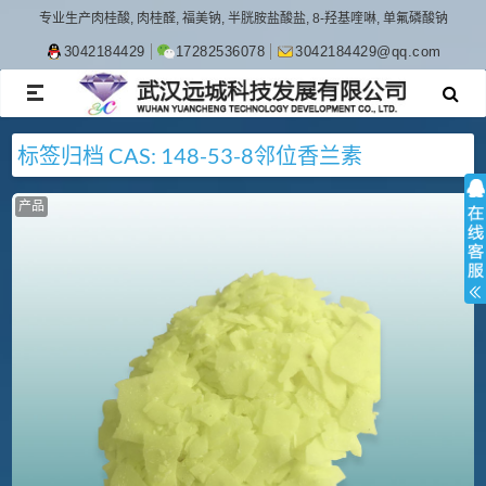
专业生产肉桂酸, 肉桂醛, 福美钠, 半胱胺盐酸盐, 8-羟基喹啉, 单氟磷酸钠
3042184429
17282536078
3042184429@qq.com
TOGGLE
NAVIGATION
标签归档
CAS: 148-53-8
邻位香兰素
产品