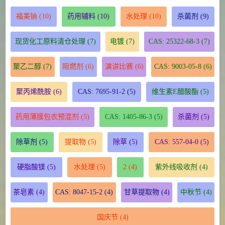
福美钠
(10)
药用辅料
(10)
水处理
(10)
杀菌剂
(9)
现货化工原料清仓处理
(7)
电镀
(7)
CAS: 25322-68-3
(7)
聚乙二醇
(7)
阻燃剂
(6)
演讲比赛
(6)
CAS: 9003-05-8
(6)
聚丙烯酰胺
(6)
CAS: 7695-91-2
(5)
维生素E醋酸酯
(5)
药用薄膜包衣预混剂
(5)
CAS: 1405-86-3
(5)
杀菌剂
(5)
除草剂
(5)
提取物
(5)
除草
(5)
CAS: 557-04-0
(5)
硬脂酸镁
(5)
水处理
(5)
2
(4)
紫外线吸收剂
(4)
茶皂素
(4)
CAS: 8047-15-2
(4)
甘草提取物
(4)
中秋节
(4)
国庆节
(4)