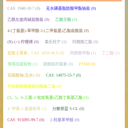
CAS: 1940-18-7 (0)
无水磺基脂肪酸甲酯钠盐 (0)
乙酰左旋肉碱盐酸盐 (0)
乙酸壬酯 (1)
4-(丁氨基)-苯甲酸-2-(二甲氨基)乙酯盐酸盐 (0)
(R)-(+)-柠檬烯 (0)
美乐托宁 (1)
阿魏酸乙酯 (0)
盐酸土霉素、CAS: 2058-46-0 (0)
丙酮酸甲酯 (1)
丁二酸 (1)
博落回提取物 (1)
硫酸粘杆菌素 (0)
PTSM (0)
亚硫酸钠(无水) (0)
CAS: 14075-53-7 (0)
月桂醇醚磺基琥珀酸酯二钠 (0)
(3，5，6-三氯-2-吡啶氧基)乙酸丁氧基乙酯 (1)
4′-甲基-2-氰基联苯 (1)
分散翠蓝 S-GL (0)
CAS: 915095-99-7 (0)
2-羟基苯甲醛 (0)