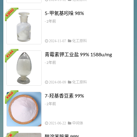
3840
5-甲氧基吲哚 98%
¥
- 2年前
2024-11-07
化工原料
6
144
青霉素钾工业盐 99% 1588u/mg
¥
¥
- 2年前
2024-08-09
化工原料
960
7-羟基香豆素 99%
¥
- 2年前
2021-06-22
中间体
1
36
醇溶苯胺黑 99%