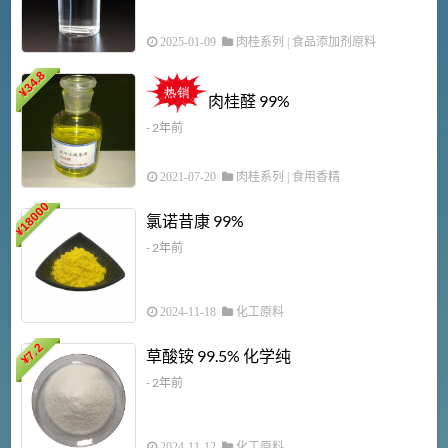
2025-01-09
肉桂系列
|
食品添加剂原料
34.8
2
¥
肉桂醛 99%
- 2年前
2021-07-20
肉桂系列
|
食用香精
18000
1
氯诺昔康 99%
¥
- 2年前
2024-11-18
化工原料
7.2
草酸铵 99.5% 化学纯
¥
- 2年前
2024-11-12
化工原料