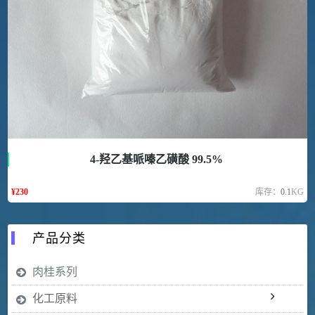
4-羟乙基哌嗪乙磺酸 99.5%
¥
230
库存：
0.1
KG
产品分类
肉桂系列
化工原料