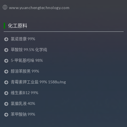
www.yuanchengtechnology.com
化工原料
氯诺昔康 99%
草酸铵 99.5% 化学纯
5-甲氧基吲哚 98%
醇溶苯胺黑 99%
青霉素钾工业盐 99% 1588u/mg
维生素B12 99%
氯偏乳液 40%
苯甲酸钠 99%