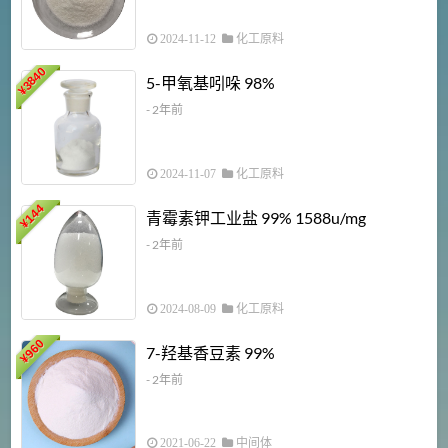
2024-11-12
化工原料
3840
5-甲氧基吲哚 98%
¥
- 2年前
2024-11-07
化工原料
6
144
青霉素钾工业盐 99% 1588u/mg
¥
¥
- 2年前
2024-08-09
化工原料
960
7-羟基香豆素 99%
¥
- 2年前
2021-06-22
中间体