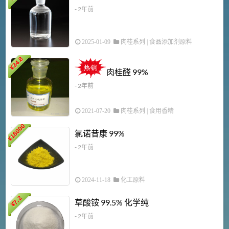
- 2年前
2025-01-09
肉桂系列
|
食品添加剂原料
34.8
2
¥
肉桂醛 99%
- 2年前
2021-07-20
肉桂系列
|
食用香精
18000
1
氯诺昔康 99%
¥
- 2年前
2024-11-18
化工原料
7.2
草酸铵 99.5% 化学纯
¥
- 2年前