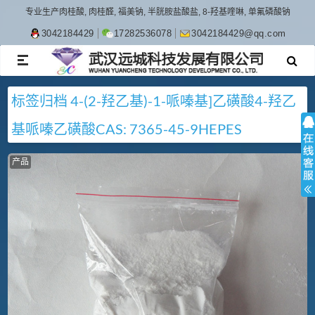
专业生产肉桂酸, 肉桂醛, 福美钠, 半胱胺盐酸盐, 8-羟基喹啉, 单氟磷酸钠
3042184429
17282536078
3042184429@qq.com
TOGGLE
NAVIGATION
标签归档
4-(2-羟乙基)-1-哌嗪基]乙磺酸
4-羟乙
基哌嗪乙磺酸
CAS: 7365-45-9
HEPES
产品