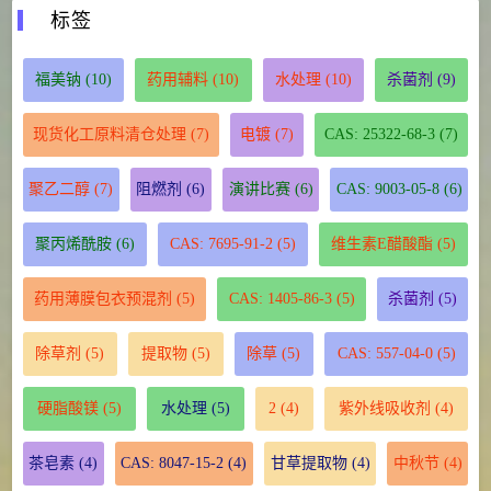
标签
福美钠
(10)
药用辅料
(10)
水处理
(10)
杀菌剂
(9)
现货化工原料清仓处理
(7)
电镀
(7)
CAS: 25322-68-3
(7)
聚乙二醇
(7)
阻燃剂
(6)
演讲比赛
(6)
CAS: 9003-05-8
(6)
聚丙烯酰胺
(6)
CAS: 7695-91-2
(5)
维生素E醋酸酯
(5)
药用薄膜包衣预混剂
(5)
CAS: 1405-86-3
(5)
杀菌剂
(5)
除草剂
(5)
提取物
(5)
除草
(5)
CAS: 557-04-0
(5)
硬脂酸镁
(5)
水处理
(5)
2
(4)
紫外线吸收剂
(4)
茶皂素
(4)
CAS: 8047-15-2
(4)
甘草提取物
(4)
中秋节
(4)