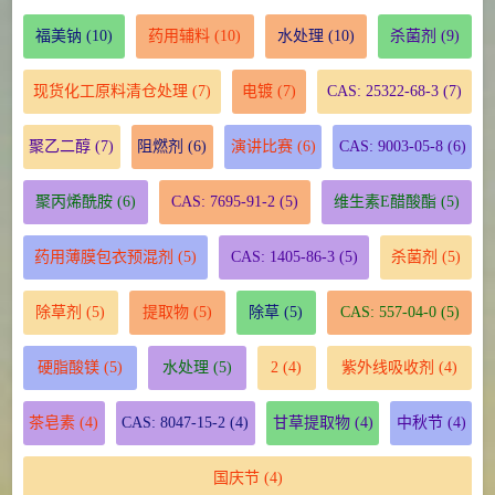
福美钠
(10)
药用辅料
(10)
水处理
(10)
杀菌剂
(9)
现货化工原料清仓处理
(7)
电镀
(7)
CAS: 25322-68-3
(7)
聚乙二醇
(7)
阻燃剂
(6)
演讲比赛
(6)
CAS: 9003-05-8
(6)
聚丙烯酰胺
(6)
CAS: 7695-91-2
(5)
维生素E醋酸酯
(5)
药用薄膜包衣预混剂
(5)
CAS: 1405-86-3
(5)
杀菌剂
(5)
除草剂
(5)
提取物
(5)
除草
(5)
CAS: 557-04-0
(5)
硬脂酸镁
(5)
水处理
(5)
2
(4)
紫外线吸收剂
(4)
茶皂素
(4)
CAS: 8047-15-2
(4)
甘草提取物
(4)
中秋节
(4)
国庆节
(4)