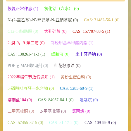
恢复正常作息 (1)
氯化钴（六水） (0)
N-(2-氯乙基)-N′-环己基-N-亚硝基脲 (0)
CAS: 31482-56-1 (0)
C12-14脂肪醇 (0)
大孔硅胶 (0)
CAS: 157707-88-5 (1)
2-溴-9，9-螺二芴 (0)
邻羟甲基苯甲酸内酯 (1)
CAS: 138261-41-3 (1)
蜂胶液 (0)
米卡芬净钠 (0)
POE-g-MAH增韧剂 (0)
红花籽原油 (0)
2022年端午节放假通知 (1)
黄粉虫蛋白粉 (0)
5-磷酸吡哆醛一水合物 (0)
CAS: 5285-60-9 (1)
溶剂蓝104 (0)
CAS: 84057-84-1 (0)
吡咯烷 (0)
二甲恶唑酮 (0)
2-甲基吡嗪 (0)
氯丙烯 (0)
CAS: 57455-37-5 (0)
CAS: 51-17-2 (0)
CAS: 109-99-9 (0)