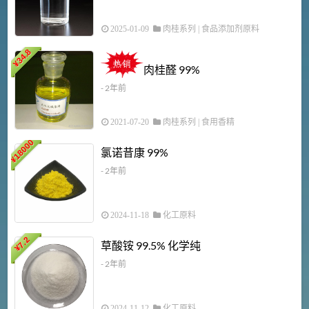
2025-01-09
肉桂系列
|
食品添加剂原料
34.8
2
¥
肉桂醛 99%
- 2年前
2021-07-20
肉桂系列
|
食用香精
18000
1
氯诺昔康 99%
¥
- 2年前
2024-11-18
化工原料
7.2
草酸铵 99.5% 化学纯
¥
- 2年前
2024-11-12
化工原料