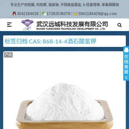
专业生产肉桂酸, 肉桂醛, 福美钠, 半胱胺盐酸盐, 8-羟基喹啉, 单氟磷酸钠
3042184429
17282536078
3042184429@qq.com
TOGGLE
NAVIGATION
标签归档
CAS: 868-14-4
酒石酸氢钾
产品