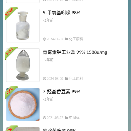
3840
5-甲氧基吲哚 98%
¥
- 2年前
2024-11-07
化工原料
6
144
青霉素钾工业盐 99% 1588u/mg
¥
¥
- 2年前
2024-08-09
化工原料
960
7-羟基香豆素 99%
¥
- 2年前
2021-06-22
中间体
1
36
醇溶苯胺黑 99%