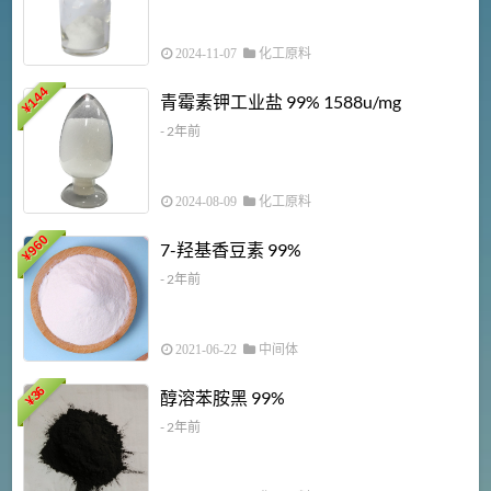
2024-11-07
化工原料
6
144
青霉素钾工业盐 99% 1588u/mg
¥
¥
- 2年前
2024-08-09
化工原料
960
7-羟基香豆素 99%
¥
- 2年前
2021-06-22
中间体
1
36
醇溶苯胺黑 99%
¥
¥
- 2年前