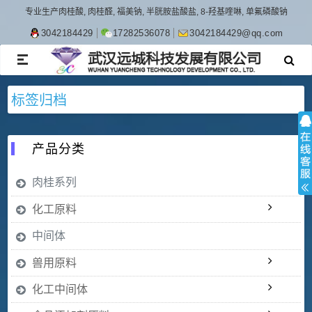
专业生产肉桂酸, 肉桂醛, 福美钠, 半胱胺盐酸盐, 8-羟基喹啉, 单氟磷酸钠
3042184429
17282536078
3042184429@qq.com
TOGGLE
NAVIGATION
标签归档
产品分类
肉桂系列
化工原料
中间体
兽用原料
化工中间体