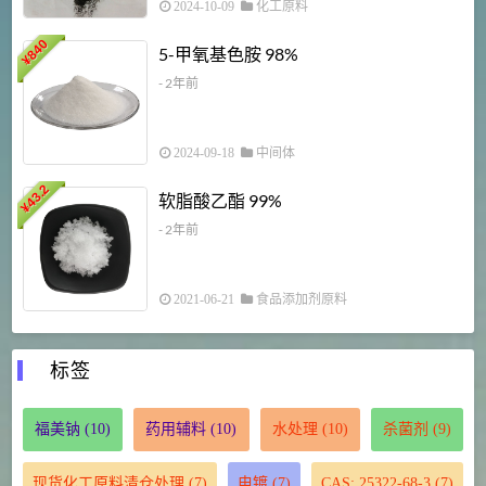
2024-10-09
化工原料
840
4
5-甲氧基色胺 98%
¥
- 2年前
2024-09-18
中间体
43.2
3
软脂酸乙酯 99%
¥
¥
- 2年前
2021-06-21
食品添加剂原料
标签
福美钠
(10)
药用辅料
(10)
水处理
(10)
杀菌剂
(9)
现货化工原料清仓处理
(7)
电镀
(7)
CAS: 25322-68-3
(7)