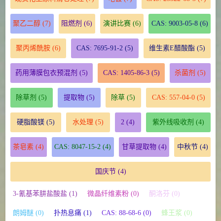
聚乙二醇
(7)
阻燃剂
(6)
演讲比赛
(6)
CAS: 9003-05-8
(6)
聚丙烯酰胺
(6)
CAS: 7695-91-2
(5)
维生素E醋酸酯
(5)
药用薄膜包衣预混剂
(5)
CAS: 1405-86-3
(5)
杀菌剂
(5)
除草剂
(5)
提取物
(5)
除草
(5)
CAS: 557-04-0
(5)
硬脂酸镁
(5)
水处理
(5)
2
(4)
紫外线吸收剂
(4)
茶皂素
(4)
CAS: 8047-15-2
(4)
甘草提取物
(4)
中秋节
(4)
国庆节
(4)
3-氰基苯肼盐酸盐 (1)
微晶纤维素粉 (0)
酮洛芬 (0)
朗姆醚 (0)
扑热息痛 (1)
CAS: 88-68-6 (0)
蜂王浆 (0)