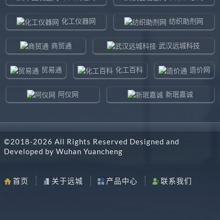
化工仪器网
纺织助剂网
商贸通
武汉远城科技
贸易通
化工百科
造价网
阿仪网
新珉嘉诚
环球贸易网
960化工网
©2018-
2026
All Rights Reserved Designed and
东北制造网
药智通
Developed by
Wuhan Yuancheng
搜了网
八方资源网
首页
关于远城
产品中心
联系我们
马可波罗网
阿仪网远城科技
机电之家
chemBlink