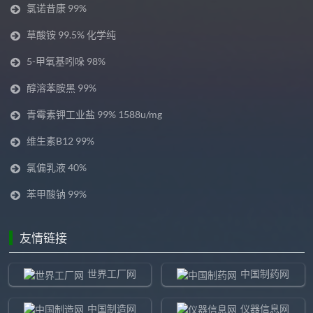
氯诺昔康 99%
草酸铵 99.5% 化学纯
5-甲氧基吲哚 98%
醇溶苯胺黑 99%
青霉素钾工业盐 99% 1588u/mg
维生素B12 99%
氯偏乳液 40%
苯甲酸钠 99%
友情链接
世界工厂网
中国制药网
中国制造网
仪器信息网