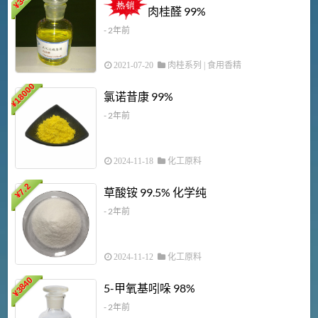
¥
肉桂醛 99%
- 2年前
2021-07-20
肉桂系列
|
食用香精
18000
1
氯诺昔康 99%
¥
- 2年前
2024-11-18
化工原料
7.2
草酸铵 99.5% 化学纯
¥
- 2年前
2024-11-12
化工原料
3840
5-甲氧基吲哚 98%
¥
- 2年前