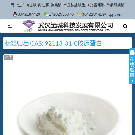
专业生产肉桂酸, 肉桂醛, 福美钠, 半胱胺盐酸盐, 8-羟基喹啉, 单氟磷酸钠
3042184429
17282536078
3042184429@qq.com
TOGGLE
NAVIGATION
标签归档
CAS: 92113-31-0
胶原蛋白
产品