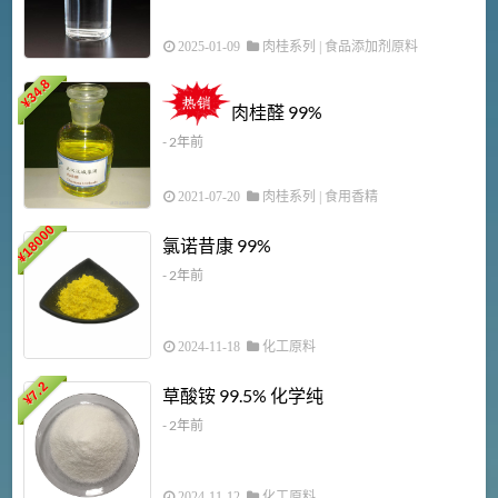
2025-01-09
肉桂系列
|
食品添加剂原料
34.8
2
¥
肉桂醛 99%
- 2年前
2021-07-20
肉桂系列
|
食用香精
18000
1
氯诺昔康 99%
¥
- 2年前
2024-11-18
化工原料
7.2
草酸铵 99.5% 化学纯
¥
- 2年前
2024-11-12
化工原料