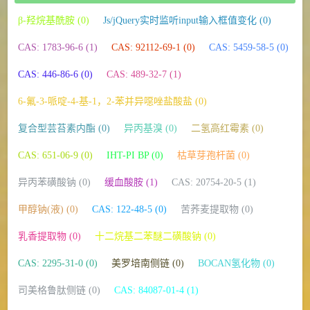
β-羟烷基酰胺 (0)
Js/jQuery实时监听input输入框值变化 (0)
CAS: 1783-96-6 (1)
CAS: 92112-69-1 (0)
CAS: 5459-58-5 (0)
CAS: 446-86-6 (0)
CAS: 489-32-7 (1)
6-氟-3-哌啶-4-基-1，2-苯并异噁唑盐酸盐 (0)
复合型芸苔素内酯 (0)
异丙基溴 (0)
二氢高红霉素 (0)
CAS: 651-06-9 (0)
IHT-PI BP (0)
枯草芽孢杆菌 (0)
异丙苯磺酸钠 (0)
缓血酸胺 (1)
CAS: 20754-20-5 (1)
甲醇钠(液) (0)
CAS: 122-48-5 (0)
苦荞麦提取物 (0)
乳香提取物 (0)
十二烷基二苯醚二磺酸钠 (0)
CAS: 2295-31-0 (0)
美罗培南侧链 (0)
BOCAN氢化物 (0)
司美格鲁肽侧链 (0)
CAS: 84087-01-4 (1)