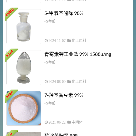
3840
5-甲氧基吲哚 98%
¥
- 2年前
2024-11-07
化工原料
6
144
青霉素钾工业盐 99% 1588u/mg
¥
¥
- 2年前
2024-08-09
化工原料
960
7-羟基香豆素 99%
¥
- 2年前
2021-06-22
中间体
1
36
醇溶苯胺黑 99%