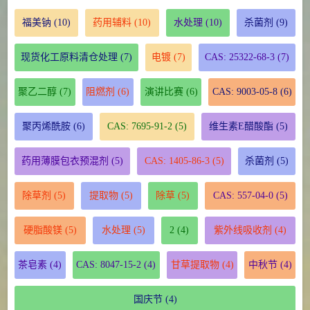
福美钠
(10)
药用辅料
(10)
水处理
(10)
杀菌剂
(9)
现货化工原料清仓处理
(7)
电镀
(7)
CAS: 25322-68-3
(7)
聚乙二醇
(7)
阻燃剂
(6)
演讲比赛
(6)
CAS: 9003-05-8
(6)
聚丙烯酰胺
(6)
CAS: 7695-91-2
(5)
维生素E醋酸酯
(5)
药用薄膜包衣预混剂
(5)
CAS: 1405-86-3
(5)
杀菌剂
(5)
除草剂
(5)
提取物
(5)
除草
(5)
CAS: 557-04-0
(5)
硬脂酸镁
(5)
水处理
(5)
2
(4)
紫外线吸收剂
(4)
茶皂素
(4)
CAS: 8047-15-2
(4)
甘草提取物
(4)
中秋节
(4)
国庆节
(4)