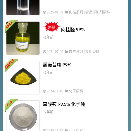
2025-01-09
肉桂系列
|
食品添加剂原料
34.8
2
¥
肉桂醛 99%
- 2年前
2021-07-20
肉桂系列
|
食用香精
18000
1
氯诺昔康 99%
¥
- 2年前
2024-11-18
化工原料
7.2
草酸铵 99.5% 化学纯
¥
- 2年前
2024-11-12
化工原料