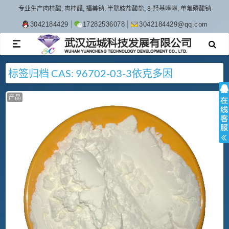
专业生产肉桂酸, 肉桂醛, 福美钠, 半胱胺盐酸盐, 8-羟基喹啉, 单氟磷酸钠
3042184429
17282536078
3042184429@qq.com
TOGGLE
NAVIGATION
标签归档
CAS: 96702-03-3
依克多因
产品