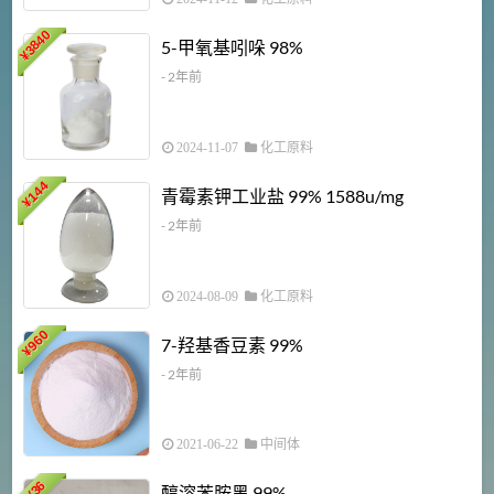
3840
5-甲氧基吲哚 98%
¥
- 2年前
2024-11-07
化工原料
6
144
青霉素钾工业盐 99% 1588u/mg
¥
¥
- 2年前
2024-08-09
化工原料
960
7-羟基香豆素 99%
¥
- 2年前
2021-06-22
中间体
1
36
醇溶苯胺黑 99%