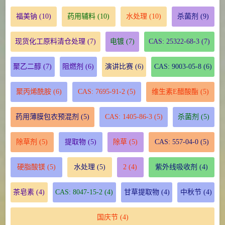
福美钠
(10)
药用辅料
(10)
水处理
(10)
杀菌剂
(9)
现货化工原料清仓处理
(7)
电镀
(7)
CAS: 25322-68-3
(7)
聚乙二醇
(7)
阻燃剂
(6)
演讲比赛
(6)
CAS: 9003-05-8
(6)
聚丙烯酰胺
(6)
CAS: 7695-91-2
(5)
维生素E醋酸酯
(5)
药用薄膜包衣预混剂
(5)
CAS: 1405-86-3
(5)
杀菌剂
(5)
除草剂
(5)
提取物
(5)
除草
(5)
CAS: 557-04-0
(5)
硬脂酸镁
(5)
水处理
(5)
2
(4)
紫外线吸收剂
(4)
茶皂素
(4)
CAS: 8047-15-2
(4)
甘草提取物
(4)
中秋节
(4)
国庆节
(4)