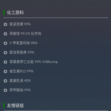
化工原料
氯诺昔康 99%
草酸铵 99.5% 化学纯
5-甲氧基吲哚 98%
醇溶苯胺黑 99%
青霉素钾工业盐 99% 1588u/mg
维生素B12 99%
氯偏乳液 40%
苯甲酸钠 99%
友情链接