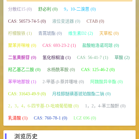
分散红15 (0)
舒必利 (0)
9，10-二溴蒽 (0)
CAS: 50573-74-5 (0)
液位变送器 (0)
CTAB (0)
柠檬酸铁 (1)
青蒿琥酯 (0)
维生素D2 (2)
灭草松 (0)
聚苯并咪唑 (0)
CAS: 693-23-2 (1)
盐酸帕洛诺司琼 (0)
二氢黄酮苷 (0)
氢化棕榈油 (1)
CAS: 56-41-7 (1)
草酸 (2)
羟乙基乙二胺 (0)
水杨酰苯胺 (0)
CAS: 125-46-2 (0)
苯甲地那铵 (1)
2-甲基-β-萘并噻唑 (0)
阿魏酸异辛酯 (0)
CAS: 31643-49-9 (0)
月桂醇醚磺基琥珀酸酯二钠 (0)
2，3，4，6-四苄基-D-吡喃葡萄糖 (0)
1，2，4-苯三酸酐 (0)
乳清酸 (1)
CAS: 760-78-1 (0)
LCZ 696 (0)
浏览历史