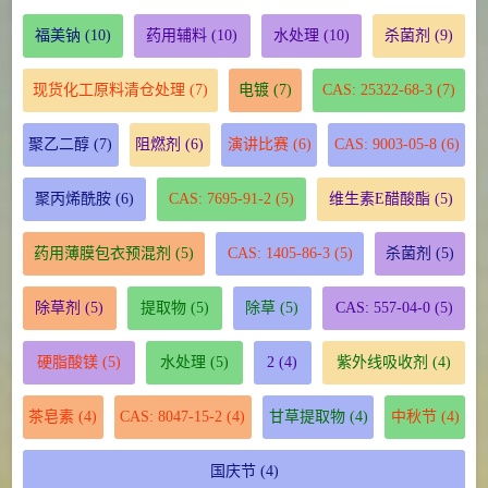
福美钠
(10)
药用辅料
(10)
水处理
(10)
杀菌剂
(9)
现货化工原料清仓处理
(7)
电镀
(7)
CAS: 25322-68-3
(7)
聚乙二醇
(7)
阻燃剂
(6)
演讲比赛
(6)
CAS: 9003-05-8
(6)
聚丙烯酰胺
(6)
CAS: 7695-91-2
(5)
维生素E醋酸酯
(5)
药用薄膜包衣预混剂
(5)
CAS: 1405-86-3
(5)
杀菌剂
(5)
除草剂
(5)
提取物
(5)
除草
(5)
CAS: 557-04-0
(5)
硬脂酸镁
(5)
水处理
(5)
2
(4)
紫外线吸收剂
(4)
茶皂素
(4)
CAS: 8047-15-2
(4)
甘草提取物
(4)
中秋节
(4)
国庆节
(4)