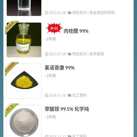
2025-01-09
肉桂系列
|
食品添加剂原料
34.8
2
¥
肉桂醛 99%
- 2年前
2021-07-20
肉桂系列
|
食用香精
18000
1
氯诺昔康 99%
¥
- 2年前
2024-11-18
化工原料
7.2
草酸铵 99.5% 化学纯
¥
- 2年前
2024-11-12
化工原料