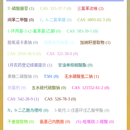
5′-磷酸腺苷 (1)
CAS: 315-37-7 (0)
三氯苯达唑 (2)
间苯二甲酸 (0)
2，6-二氯苯腈 (0)
CAS: 6893-02-3 (0)
1-环丙基-2-(2-氟苯基)乙酮 (0)
CAS: 583-39-1 (0)
脱氧诺卡素钠 (0)
硫酸金鸡纳霜 (0)
加纳籽提取物 (1)
CAS: 2920-38-9 (0)
CAS: 321-38-0 (0)
1月农药登记续展提示 (1)
甘油单棕榈酸酯 (0)
果糖二磷酸钠 (0)
T501 (0)
无水磷酸氢二钠 (1)
杀菌剂 (9)
五水硫代硫酸钠 (0)
CAS: 121552-61-2 (0)
CAS: 542-28-9 (1)
CAS: 526-78-3 (0)
N，9-二乙酰鸟嘌呤 (0)
3-氧代-2-戊基环戊乙酸甲酯 (0)
干姜提取物 (0)
氨基己内酰胺 (0)
(S)-吡咯烷-2-羧酸 (0)