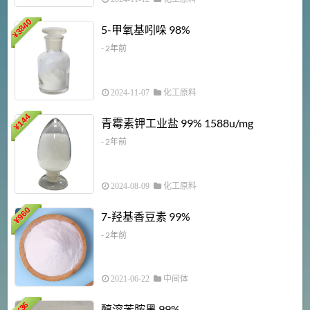
3840
5-甲氧基吲哚 98%
¥
- 2年前
2024-11-07
化工原料
6
144
青霉素钾工业盐 99% 1588u/mg
¥
¥
- 2年前
2024-08-09
化工原料
960
7-羟基香豆素 99%
¥
- 2年前
2021-06-22
中间体
1
36
醇溶苯胺黑 99%