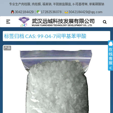
专业生产肉桂酸, 肉桂醛, 福美钠, 半胱胺盐酸盐, 8-羟基喹啉, 单氟磷酸钠
3042184429
17282536078
3042184429@qq.com
TOGGLE
NAVIGATION
标签归档
CAS: 99-04-7
间甲基苯甲酸
产品