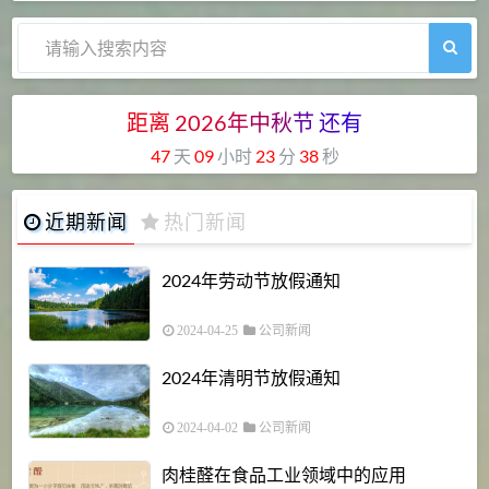
距离
2026
年
中
秋
节
还
有
47
天
09
小时
23
分
37
秒
近期新闻
热门新闻
2024年劳动节放假通知
2024-04-25
公司新闻
2024年清明节放假通知
2024-04-02
公司新闻
肉桂醛在食品工业领域中的应用