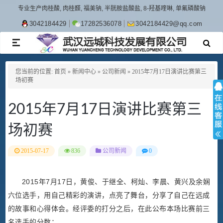
专业生产肉桂酸, 肉桂醛, 福美钠, 半胱胺盐酸盐, 8-羟基喹啉, 单氟磷酸钠
3042184429
17282536078
3042184429@qq.com
TOGGLE
NAVIGATION
您当前的位置:
首页
»
新闻中心
»
公司新闻
»
2015年7月17日演讲比赛第三
场初赛
2015年7月17日演讲比赛第三
场初赛
2015-07-17
836
公司新闻
0
2015年7月17日，黄俊、于继全、柯灿、李晨、黄兴及余娴
六位选手，用自己精彩的演讲，点亮了舞台，分享了自己在远成
的故事和心得体会。经评委的打分之后，在此公布本场比赛前三
名选手的分数：