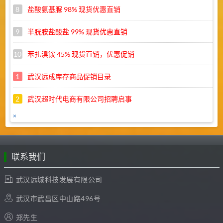
8
盐酸氨基脲 98% 现货优惠直销
9
半胱胺盐酸盐 99% 现货优惠直销
10
苯扎溴铵 45% 现货直销，优惠促销
1
武汉远成库存商品促销目录
2
武汉超时代电商有限公司招聘启事
×
3
远成集团2022年五一劳动节放假通知
4
公司明天（4月25日）开始恢复正常作息时间
联系我们
武汉远城科技发展有限公司
武汉市武昌区中山路496号
郑先生