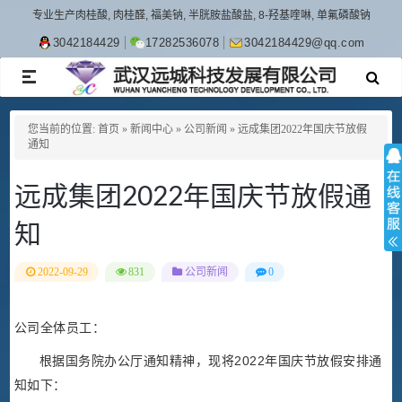
专业生产肉桂酸, 肉桂醛, 福美钠, 半胱胺盐酸盐, 8-羟基喹啉, 单氟磷酸钠
3042184429
17282536078
3042184429@qq.com
TOGGLE
NAVIGATION
您当前的位置:
首页
»
新闻中心
»
公司新闻
»
远成集团2022年国庆节放假
通知
远成集团2022年国庆节放假通
知
2022-09-29
831
公司新闻
0
公司全体员工：
根据国务院办公厅通知精神，现将2022年国庆节放假安排通
知如下：