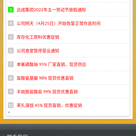
3
远成集团2022年五一劳动节放假通知
4
公司明天（4月25日）开始恢复正常作息时间
5
库存化工原料优惠促销
6
公司食堂暂停营业通知
7
单氟磷酸钠 95% 厂家直销，现货供应
8
盐酸氨基脲 98% 现货优惠直销
9
半胱胺盐酸盐 99% 现货优惠直销
10
苯扎溴铵 45% 现货直销，优惠促销
×
1
武汉远成库存商品促销目录
2
武汉超时代电商有限公司招聘启事