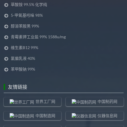
草酸铵 99.5% 化学纯
5-甲氧基吲哚 98%
醇溶苯胺黑 99%
青霉素钾工业盐 99% 1588u/mg
维生素B12 99%
氯偏乳液 40%
苯甲酸钠 99%
友情链接
世界工厂网
中国制药网
中国制造网
仪器信息网