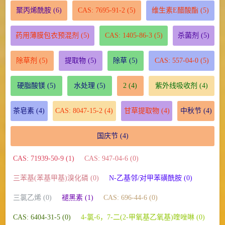
聚丙烯酰胺
(6)
CAS: 7695-91-2
(5)
维生素E醋酸酯
(5)
药用薄膜包衣预混剂
(5)
CAS: 1405-86-3
(5)
杀菌剂
(5)
除草剂
(5)
提取物
(5)
除草
(5)
CAS: 557-04-0
(5)
硬脂酸镁
(5)
水处理
(5)
2
(4)
紫外线吸收剂
(4)
茶皂素
(4)
CAS: 8047-15-2
(4)
甘草提取物
(4)
中秋节
(4)
国庆节
(4)
CAS: 71939-50-9 (1)
CAS: 947-04-6 (0)
三苯基(苯基甲基)溴化磷 (0)
N-乙基邻/对甲苯磺酰胺 (0)
三氯乙烯 (0)
褪黑素 (1)
CAS: 696-44-6 (0)
CAS: 6404-31-5 (0)
4-氯-6，7-二(2-甲氧基乙氧基)喹唑啉 (0)