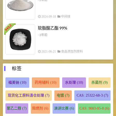
2024-09-18
中间体
43.2
3
软脂酸乙酯 99%
¥
¥
- 2年前
2021-06-21
食品添加剂原料
标签
福美钠
(10)
药用辅料
(10)
水处理
(10)
杀菌剂
(9)
现货化工原料清仓处理
(7)
电镀
(7)
CAS: 25322-68-3
(7)
聚乙二醇
(7)
阻燃剂
(6)
演讲比赛
(6)
CAS: 9003-05-8
(6)