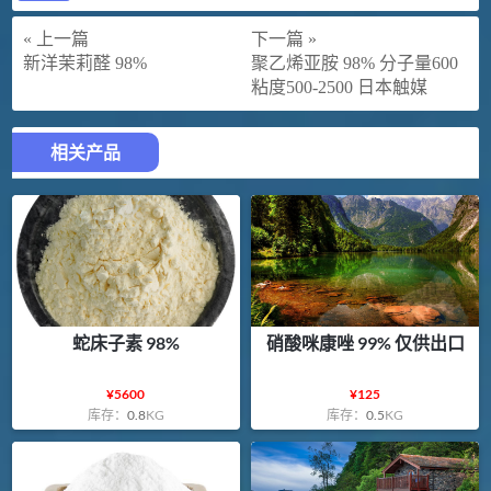
« 上一篇
下一篇 »
新洋茉莉醛 98%
聚乙烯亚胺 98% 分子量600
粘度500-2500 日本触媒
相关产品
蛇床子素 98%
硝酸咪康唑 99% 仅供出口
¥
5600
¥
125
库存：
0.8
KG
库存：
0.5
KG