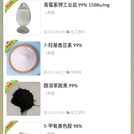
6
144
青霉素钾工业盐 99% 1588u/mg
¥
¥
- 2年前
2024-08-09
化工原料
960
7-羟基香豆素 99%
¥
- 2年前
2021-06-22
中间体
1
36
醇溶苯胺黑 99%
¥
¥
- 2年前
2024-10-09
化工原料
840
4
5-甲氧基色胺 98%
¥
- 2年前