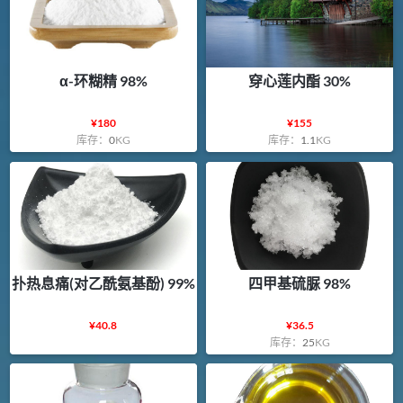
α-环糊精 98%
穿心莲内酯 30%
¥
180
¥
155
库存：
0
KG
库存：
1.1
KG
扑热息痛(对乙酰氨基酚) 99%
四甲基硫脲 98%
¥
40.8
¥
36.5
库存：
25
KG