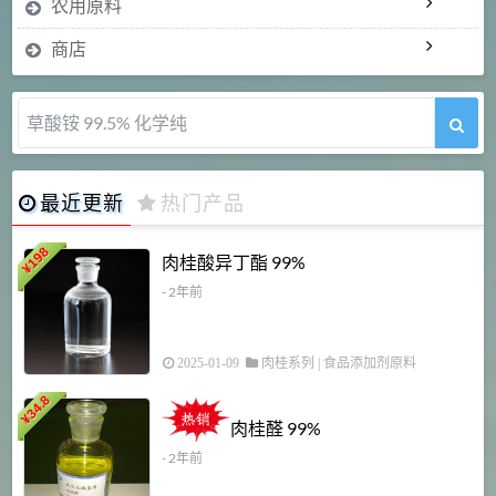
农用原料
商店
5-甲氧基吲哚 98%
最近更新
热门产品
198
肉桂酸异丁酯 99%
¥
- 2年前
2025-01-09
肉桂系列
|
食品添加剂原料
34.8
2
¥
肉桂醛 99%
- 2年前