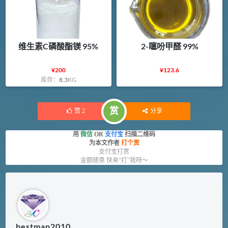
维生素C磷酸酯镁 95%
2-噻吩甲醛 99%
¥
200
¥
123.6
库存：
8.3
KG
赏
赞
2
分享
用
微信
OR
支付宝
扫描二维码
为本文作者
打个赏
支付宝打赏
金额随意 快来“打”我呀～
bestman2010