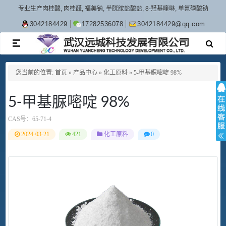
专业生产肉桂酸, 肉桂醛, 福美钠, 半胱胺盐酸盐, 8-羟基喹啉, 单氟磷酸钠
3042184429
17282536078
3042184429@qq.com
TOGGLE
NAVIGATION
您当前的位置:
首页
»
产品中心
»
化工原料
»
5-甲基脲嘧啶 98%
5-甲基脲嘧啶 98%
CAS号：
65-71-4
2024-03-21
421
化工原料
0