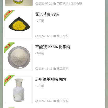
2021-07-20
肉桂系列
|
食用香精
18000
1
氯诺昔康 99%
¥
- 2年前
2024-11-18
化工原料
7.2
草酸铵 99.5% 化学纯
¥
- 2年前
2024-11-12
化工原料
3840
5-甲氧基吲哚 98%
¥
- 2年前
2024-11-07
化工原料