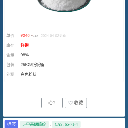
单价
¥
240
2024-04-02更新
¥
242
库存
详询
含量
98%
包装
25KG/纸板桶
外观
白色粉状
2
收藏
标签
5-甲基脲嘧啶
,
CAS: 65-71-4