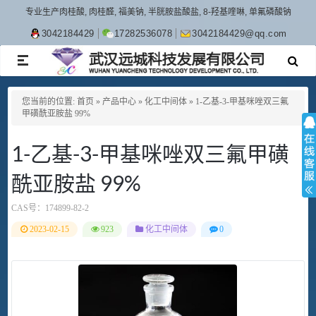
专业生产肉桂酸, 肉桂醛, 福美钠, 半胱胺盐酸盐, 8-羟基喹啉, 单氟磷酸钠
3042184429
17282536078
3042184429@qq.com
TOGGLE
NAVIGATION
您当前的位置:
首页
»
产品中心
»
化工中间体
»
1-乙基-3-甲基咪唑双三氟
甲磺酰亚胺盐 99%
1-乙基-3-甲基咪唑双三氟甲磺
酰亚胺盐 99%
CAS号：
174899-82-2
2023-02-15
923
化工中间体
0