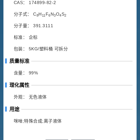
CAS： 174899-82-2
分子式： C
H
F
N
O
S
8
11
6
3
4
2
分子量： 391.3111
标准： 企标
包装： 5KG/塑料桶 可拆分
质量标准
含量： 99%
理化属性
外观： 无色液体
用途
咪唑;特殊合成;离子液体