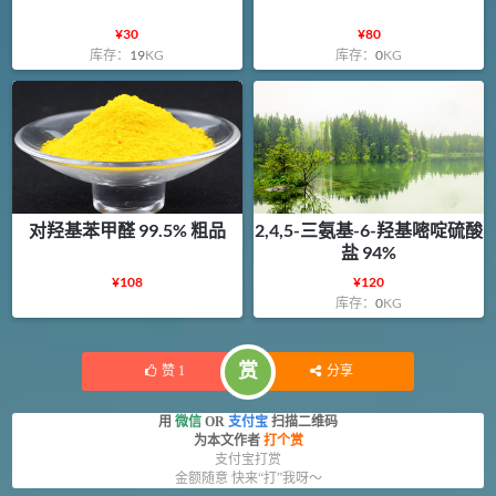
¥
30
¥
80
库存：
19
KG
库存：
0
KG
对羟基苯甲醛 99.5% 粗品
2,4,5-三氨基-6-羟基嘧啶硫酸
盐 94%
¥
108
¥
120
库存：
0
KG
赏
赞
1
分享
用
微信
OR
支付宝
扫描二维码
为本文作者
打个赏
支付宝打赏
金额随意 快来“打”我呀～