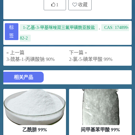
1
收藏
标
1-乙基-3-甲基咪唑双三氟甲磺酰亚胺盐
,
CAS: 174899-
签
82-2
« 上一篇
下一篇 »
3-巯基-1-丙磺酸钠 90%
2-氯-5-碘苯甲酸 99%
相关产品
乙酰肼 99%
间甲基苯甲酸 99%