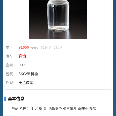
单价
¥
1050
2024-04-02更新
¥
1060
库存
详询
含量
99%
包装
5KG/塑料桶
外观
无色液体
基本信息
产品名称： 1-乙基-3-甲基咪唑双三氟甲磺酰亚胺盐