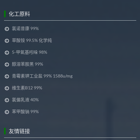
化工原料
氯诺昔康 99%
草酸铵 99.5% 化学纯
5-甲氧基吲哚 98%
醇溶苯胺黑 99%
青霉素钾工业盐 99% 1588u/mg
维生素B12 99%
氯偏乳液 40%
苯甲酸钠 99%
友情链接