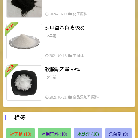
2024-10-09
化工原料
840
4
5-甲氧基色胺 98%
¥
- 2年前
2024-09-18
中间体
43.2
3
软脂酸乙酯 99%
¥
¥
- 2年前
2021-06-21
食品添加剂原料
标签
福美钠
(10)
药用辅料
(10)
水处理
(10)
杀菌剂
(9)