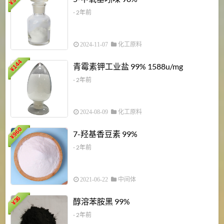
¥
- 2年前
2024-11-07
化工原料
6
144
青霉素钾工业盐 99% 1588u/mg
¥
¥
- 2年前
2024-08-09
化工原料
960
7-羟基香豆素 99%
¥
- 2年前
2021-06-22
中间体
1
36
醇溶苯胺黑 99%
¥
¥
- 2年前