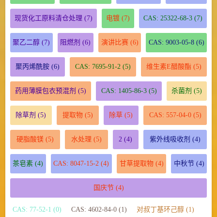
现货化工原料清仓处理
(7)
电镀
(7)
CAS: 25322-68-3
(7)
聚乙二醇
(7)
阻燃剂
(6)
演讲比赛
(6)
CAS: 9003-05-8
(6)
聚丙烯酰胺
(6)
CAS: 7695-91-2
(5)
维生素E醋酸酯
(5)
药用薄膜包衣预混剂
(5)
CAS: 1405-86-3
(5)
杀菌剂
(5)
除草剂
(5)
提取物
(5)
除草
(5)
CAS: 557-04-0
(5)
硬脂酸镁
(5)
水处理
(5)
2
(4)
紫外线吸收剂
(4)
茶皂素
(4)
CAS: 8047-15-2
(4)
甘草提取物
(4)
中秋节
(4)
国庆节
(4)
CAS: 77-52-1 (0)
CAS: 4602-84-0 (1)
对叔丁基环己醇 (1)