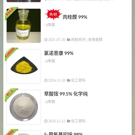
34.8
2
¥
肉桂醛 99%
- 2年前
2021-07-20
肉桂系列
|
食用香精
18000
1
氯诺昔康 99%
¥
- 2年前
2024-11-18
化工原料
7.2
草酸铵 99.5% 化学纯
¥
- 2年前
2024-11-12
化工原料
3840
5-甲氧基吲哚 98%