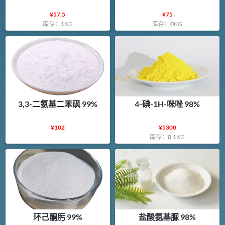
¥
57.5
¥
75
库存：
1
KG
库存：
0
KG
3,3-二氨基二苯砜 99%
4-碘-1H-咪唑 98%
¥
102
¥
5300
库存：
0.1
KG
环己酮肟 99%
盐酸氨基脲 98%