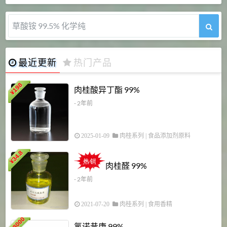
草酸铵 99.5% 化学纯
最近更新
热门产品
198
肉桂酸异丁酯 99%
¥
- 2年前
2025-01-09
肉桂系列
|
食品添加剂原料
34.8
2
¥
肉桂醛 99%
- 2年前
2021-07-20
肉桂系列
|
食用香精
18000
1
氯诺昔康 99%