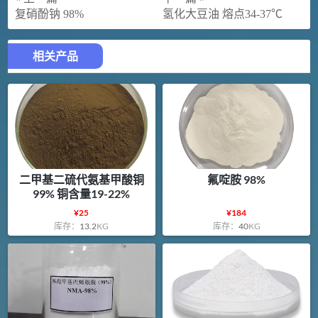
复硝酚钠 98%
氢化大豆油 熔点34-37℃
相关产品
二甲基二硫代氨基甲酸铜
氟啶胺 98%
99% 铜含量19-22%
¥
25
¥
184
库存：
13.2
KG
库存：
40
KG