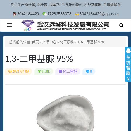
专业生产肉桂酸, 肉桂醛, 福美钠, 半胱胺盐酸盐, 8-羟基喹啉, 单氟磷酸钠
3042184429
17282536078
3042184429@qq.com
TOGGLE
NAVIGATION
您当前的位置:
首页
»
产品中心
»
化工原料
»
1,3-二甲基脲 95%
1,3-二甲基脲 95%
2021-07-09
1.58k
化工原料
0