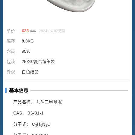
单价
¥
23
2024-04-02更新
¥
25
库存
9.3
KG
含量
95%
包装
25KG/复合编织袋
外观
白色结晶
基本信息
产品名称： 1,3-二甲基脲
CAS： 96-31-1
分子式： C
H
N
O
3
8
2