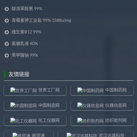
醇溶苯胺黑 99%
青霉素钾工业盐 99% 1588u/mg
维生素B12 99%
氯偏乳液 40%
苯甲酸钠 99%
友情链接
世界工厂网
中国制药网
中国制造网
仪器信息网
化工仪器网
纺织助剂网
商贸通
武汉远城科技