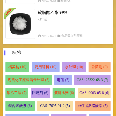
2024-09-18
中间体
43.2
3
软脂酸乙酯 99%
¥
¥
- 2年前
2021-06-21
食品添加剂原料
标签
福美钠
(10)
药用辅料
(10)
水处理
(10)
杀菌剂
(9)
现货化工原料清仓处理
(7)
电镀
(7)
CAS: 25322-68-3
(7)
聚乙二醇
(7)
阻燃剂
(6)
演讲比赛
(6)
CAS: 9003-05-8
(6)
聚丙烯酰胺
(6)
CAS: 7695-91-2
(5)
维生素E醋酸酯
(5)