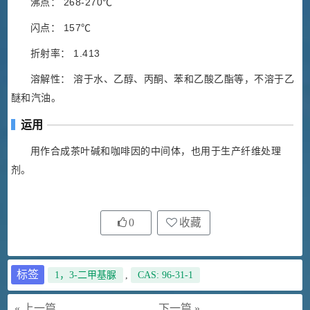
沸点： 268-270℃
闪点： 157℃
折射率： 1.413
溶解性： 溶于水、乙醇、丙酮、苯和乙酸乙酯等，不溶于乙
醚和汽油。
运用
用作合成茶叶碱和咖啡因的中间体，也用于生产纤维处理
剂。
0
收藏
标签
1，3-二甲基脲
,
CAS: 96-31-1
« 上一篇
下一篇 »