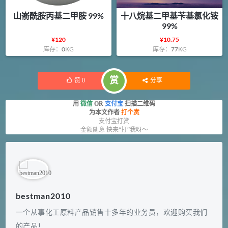
山嵛酰胺丙基二甲胺 99%
十八烷基二甲基苄基氯化铵
99%
¥
120
¥
10.75
库存：
0
KG
库存：
77
KG
赏
赞
0
分享
用
微信
OR
支付宝
扫描二维码
为本文作者
打个赏
支付宝打赏
金额随意 快来“打”我呀～
bestman2010
一个从事化工原料产品销售十多年的业务员，欢迎购买我们
的产品！