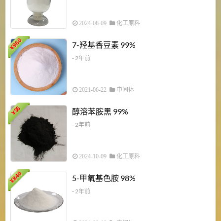
2024-08-09
化工原料
960
7-羟基香豆素 99%
¥
- 2年前
2021-06-22
中间体
1
36
醇溶苯胺黑 99%
¥
¥
- 2年前
2024-10-09
化工原料
840
4
5-甲氧基色胺 98%
¥
- 2年前