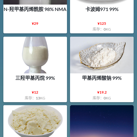
N-羟甲基丙烯酰胺 98% NMA
卡波姆971 99%
¥
29
¥
125
库存：
0
KG
三羟甲基丙烷 99%
甲基丙烯酸钠 99%
¥
12
¥
19.2
库存：
13
KG
库存：
0
KG