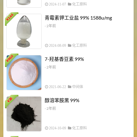
2024-11-07
化工原料
6
144
青霉素钾工业盐 99% 1588u/mg
¥
¥
- 2年前
2024-08-09
化工原料
960
7-羟基香豆素 99%
¥
- 2年前
2021-06-22
中间体
1
36
醇溶苯胺黑 99%
¥
¥
- 2年前
2024-10-09
化工原料