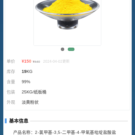
单价
¥
150
2024-04-02更新
¥
440
库存
19
KG
含量
99%
包装
25KG/纸板桶
外观
淡黄粉状
基本信息
产品名称：2-氯甲基-3,5-二甲基-4-甲氧基吡啶盐酸盐