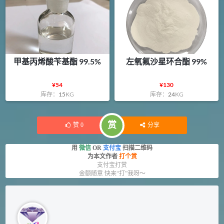
甲基丙烯酸苄基酯 99.5%
左氧氟沙星环合酯 99%
¥
54
¥
130
库存：
15
KG
库存：
24
KG
赏
赞
0
分享
用
微信
OR
支付宝
扫描二维码
为本文作者
打个赏
支付宝打赏
金额随意 快来“打”我呀～