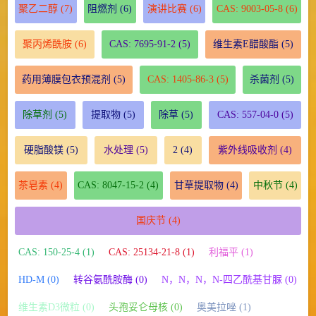
聚乙二醇
(7)
阻燃剂
(6)
演讲比赛
(6)
CAS: 9003-05-8
(6)
聚丙烯酰胺
(6)
CAS: 7695-91-2
(5)
维生素E醋酸酯
(5)
药用薄膜包衣预混剂
(5)
CAS: 1405-86-3
(5)
杀菌剂
(5)
除草剂
(5)
提取物
(5)
除草
(5)
CAS: 557-04-0
(5)
硬脂酸镁
(5)
水处理
(5)
2
(4)
紫外线吸收剂
(4)
茶皂素
(4)
CAS: 8047-15-2
(4)
甘草提取物
(4)
中秋节
(4)
国庆节
(4)
CAS: 150-25-4 (1)
CAS: 25134-21-8 (1)
利福平 (1)
HD-M (0)
转谷氨酰胺酶 (0)
N，N，N，N-四乙酰基甘脲 (0)
维生素D3微粒 (0)
头孢妥仑母核 (0)
奥美拉唑 (1)