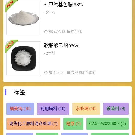
840
4
5-甲氧基色胺 98%
¥
- 2年前
2024-09-18
中间体
43.2
3
软脂酸乙酯 99%
¥
¥
- 2年前
2021-06-21
食品添加剂原料
标签
福美钠
(10)
药用辅料
(10)
水处理
(10)
杀菌剂
(9)
现货化工原料清仓处理
(7)
电镀
(7)
CAS: 25322-68-3
(7)