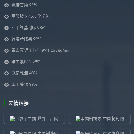
氯诺昔康 99%
草酸铵 99.5% 化学纯
5-甲氧基吲哚 98%
醇溶苯胺黑 99%
青霉素钾工业盐 99% 1588u/mg
维生素B12 99%
氯偏乳液 40%
苯甲酸钠 99%
友情链接
世界工厂网
中国制药网
中国制造网
仪器信息网