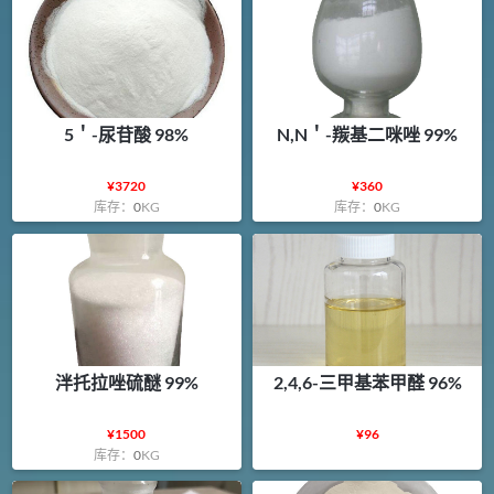
5＇-尿苷酸 98%
N,N＇-羰基二咪唑 99%
¥
3720
¥
360
库存：
0
KG
库存：
0
KG
泮托拉唑硫醚 99%
2,4,6-三甲基苯甲醛 96%
¥
1500
¥
96
库存：
0
KG