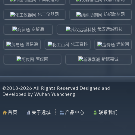
化工仪器网
纺织助剂网
商贸通
武汉远城科技
贸易通
化工百科
造价网
阿仪网
新珉嘉诚
环球贸易网
960化工网
©2018-
2026
All Rights Reserved Designed and
东北制造网
药智通
Developed by
Wuhan Yuancheng
搜了网
八方资源网
首页
关于远城
产品中心
联系我们
马可波罗网
阿仪网远城科技
机电之家
chemBlink