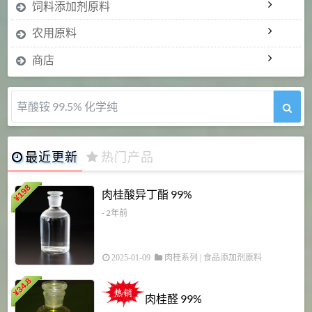
饲料添加剂原料
农用原料
商店
5-甲氧基吲哚 98%
最近更新
热门产品
198
肉桂酸异丁酯 99%
¥
- 2年前
2025-01-09
肉桂系列
|
食品添加剂原料
34.8
2
¥
肉桂醛 99%