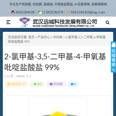
专业生产肉桂酸, 肉桂醛, 福美钠, 半胱胺盐酸盐, 8-羟基喹啉, 单氟磷酸钠
3042184429
17282536078
3042184429@qq.com
TOGGLE
NAVIGATION
您当前的位置:
首页
»
产品中心
»
中间体
»
2-氯甲基-3,5-二甲基-4-甲氧基
吡啶盐酸盐 99%
2-氯甲基-3,5-二甲基-4-甲氧基
吡啶盐酸盐 99%
CAS号：
86604-75-3
2023-07-17
625
中间体
0