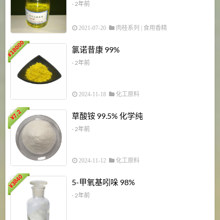
- 2年前
2021-07-20
肉桂系列
|
食用香精
18000
1
氯诺昔康 99%
¥
- 2年前
2024-11-18
化工原料
7.2
草酸铵 99.5% 化学纯
¥
- 2年前
2024-11-12
化工原料
3840
5-甲氧基吲哚 98%
¥
- 2年前