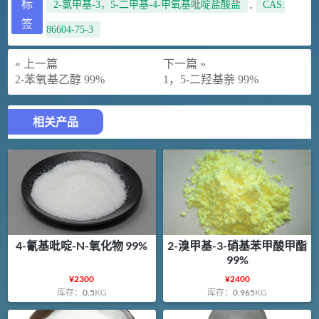
标
2-氯甲基-3，5-二甲基-4-甲氧基吡啶盐酸盐
,
CAS:
签
86604-75-3
« 上一篇
下一篇 »
2-苯氧基乙醇 99%
1，5-二羟基萘 99%
相关产品
4-氰基吡啶-N-氧化物 99%
2-溴甲基-3-硝基苯甲酸甲酯
99%
¥
2300
¥
2400
库存：
0.5
KG
库存：
0.965
KG