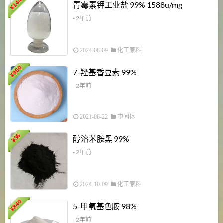
6
144
青霉素钾工业盐 99% 1588u/mg
¥
¥
- 2年前
2024-08-09
化工原料
960
7-羟基香豆素 99%
¥
- 2年前
2021-06-22
中间体
1
36
醇溶苯胺黑 99%
¥
¥
- 2年前
2024-10-09
化工原料
840
4
5-甲氧基色胺 98%
¥
- 2年前