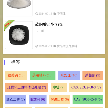
2024-09-18
中间体
43.2
3
软脂酸乙酯 99%
¥
¥
- 2年前
2021-06-21
食品添加剂原料
标签
福美钠
(10)
药用辅料
(10)
水处理
(10)
杀菌剂
(9)
现货化工原料清仓处理
(7)
电镀
(7)
CAS: 25322-68-3
(7)
聚乙二醇
(7)
阻燃剂
(6)
演讲比赛
(6)
CAS: 9003-05-8
(6)