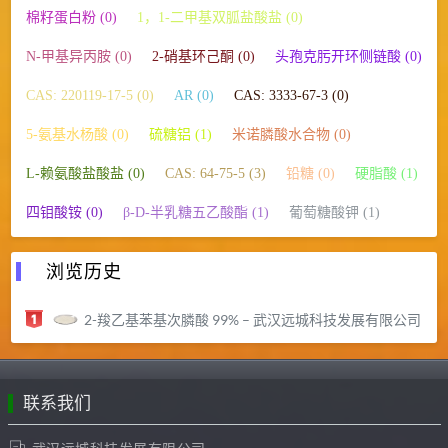
棉籽蛋白粉 (0)
1，1-二甲基双胍盐酸盐 (0)
N-甲基异丙胺 (0)
2-硝基环己酮 (0)
头孢克肟开环侧链酸 (0)
CAS: 220119-17-5 (0)
AR (0)
CAS: 3333-67-3 (0)
5-氨基水杨酸 (0)
硫糖铝 (1)
米诺膦酸水合物 (0)
L-赖氨酸盐酸盐 (0)
CAS: 64-75-5 (3)
铅糖 (0)
硬脂酸 (1)
四钼酸铵 (0)
β-D-半乳糖五乙酸酯 (1)
葡萄糖酸钾 (1)
浏览历史
2-羧乙基苯基次膦酸 99% – 武汉远城科技发展有限公司
联系我们