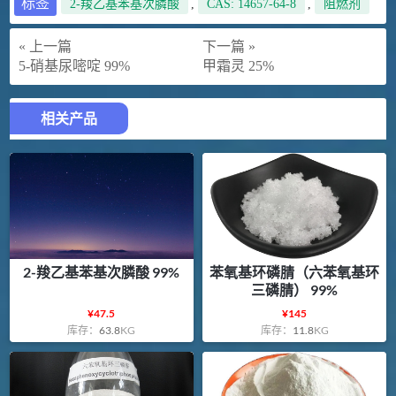
标签
2-羧乙基苯基次膦酸
,
CAS: 14657-64-8
,
阻燃剂
« 上一篇
下一篇 »
5-硝基尿嘧啶 99%
甲霜灵 25%
相关产品
2-羧乙基苯基次膦酸 99%
苯氧基环磷腈（六苯氧基环
三磷腈） 99%
¥
47.5
¥
145
库存：
63.8
KG
库存：
11.8
KG