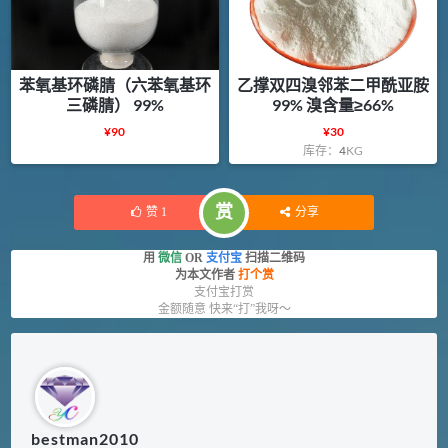
苯氧基环磷腈（六苯氧基环
乙撑双四溴邻苯二甲酰亚胺
三磷腈） 99%
99% 溴含量≥66%
¥
90
¥
30
库存：
4
KG
赏
赞
1
分享
用
微信
OR
支付宝
扫描二维码
为本文作者
打个赏
支付宝打赏
金额随意 快来“打”我呀～
bestman2010