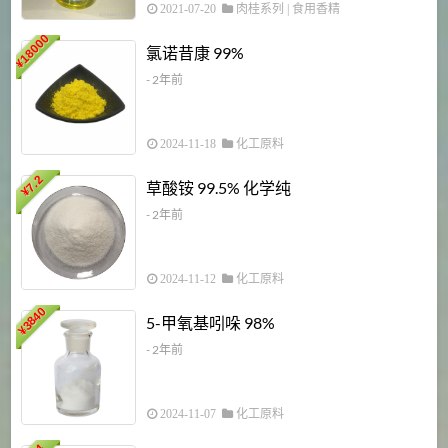
2021-07-20
肉桂系列
|
食用香精
18000
1
氯诺昔康 99%
¥
- 2年前
2024-11-18
化工原料
7.2
草酸铵 99.5% 化学纯
¥
- 2年前
2024-11-12
化工原料
3840
5-甲氧基吲哚 98%
¥
- 2年前
2024-11-07
化工原料