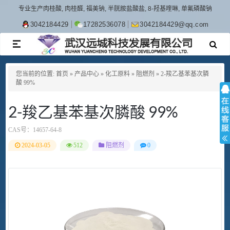
专业生产肉桂酸, 肉桂醛, 福美钠, 半胱胺盐酸盐, 8-羟基喹啉, 单氟磷酸钠
3042184429
17282536078
3042184429@qq.com
TOGGLE
NAVIGATION
您当前的位置:
首页
»
产品中心
»
化工原料
»
阻燃剂
»
2-羧乙基苯基次膦
酸 99%
2-羧乙基苯基次膦酸 99%
CAS号：
14657-64-8
2024-03-05
512
阻燃剂
0