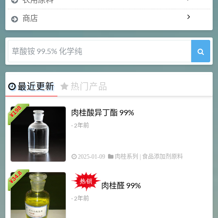
商店
草酸铵 99.5% 化学纯
最近更新
热门产品
198
肉桂酸异丁酯 99%
¥
- 2年前
2025-01-09
肉桂系列
|
食品添加剂原料
34.8
2
¥
肉桂醛 99%
- 2年前