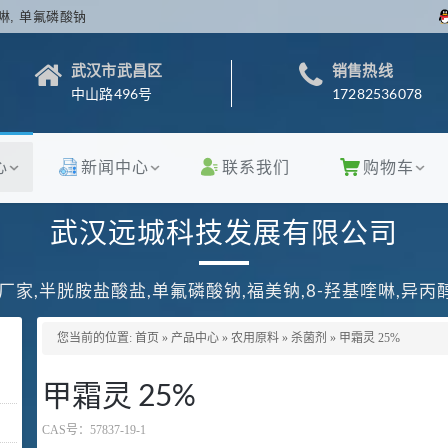
啉, 单氟磷酸钠
武汉市武昌区
销售热线
中山路496号
17282536078
心
新闻中心
联系我们
购物车
武汉远城科技发展有限公司
厂家,半胱胺盐酸盐,单氟磷酸钠,福美钠,8-羟基喹啉,异
您当前的位置:
首页
»
产品中心
»
农用原料
»
杀菌剂
»
甲霜灵 25%
甲霜灵 25%
CAS号：
57837-19-1