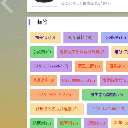
2021-06-21
食品添加剂原料
标签
福美钠
(10)
药用辅料
(10)
水处理
(10)
杀菌剂
(9)
现货化工原料清仓处理
(7)
电镀
(7
CAS: 25322-68-3
(7)
聚乙二醇
(7)
阻燃剂
(6)
演讲比赛
(6)
CAS: 9003-05-8
(6)
聚丙烯酰胺
(6
CAS: 7695-91-2
(5)
维生素E醋酸酯
(5)
药用薄膜包衣预混剂
(5)
CAS: 1405-86-3
(5)
杀菌剂
(5)
除草剂
(5)
提取物
(5)
除草
(5