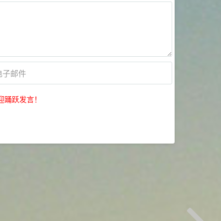
迎踊跃发言！