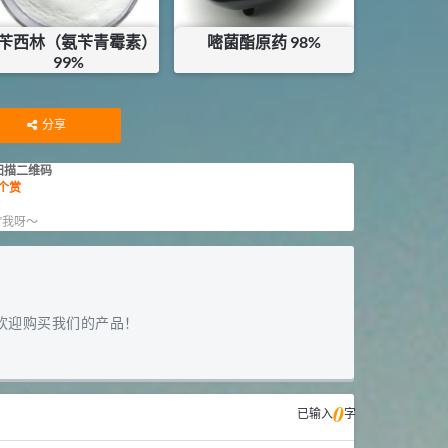
苄西林（氨苄青霉素）
嘧菌酯原药 98%
99%
¥
282
¥
187.5
库存：
12
KG
分享
扫描二维码
个赏
赏
”我呀～
欢迎购买我们的产品！
0
已输入
字