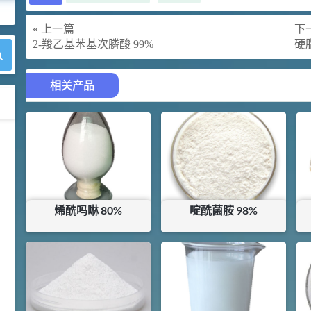
« 上一篇
下一
2-羧乙基苯基次膦酸 99%
硬脂
相关产品
42
胍基乙酸 98%
1
¥
浏览量 - 10w+
2021-05-25
饲料添加剂原料
烯酰吗啉 80%
啶酰菌胺 98%
253
乙酸橙花酯 99%
2
¥
¥
74.5
¥
180
浏览量 - 5.51w
库存：
0.5
KG
库存：
16
KG
2021-06-17
化工原料
145
多效唑 90%
3