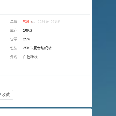
单价
¥
16
2024-04-02更新
¥
42
库存
10
KG
含量
25%
包装
25KG/复合编织袋
外观
白色粉状
收藏