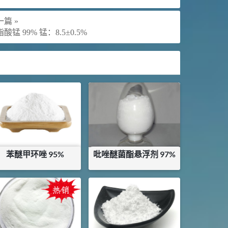
篇 »
酸锰 99% 锰：8.5±0.5%
苯醚甲环唑 95%
吡唑醚菌酯悬浮剂 97%
¥
260
¥
200
库存：
0.37
KG