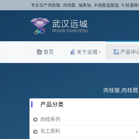
专业生产肉桂酸, 肉桂醛, 福美钠, 半胱胺盐酸盐, 8-羟基喹
首页
关于远城
产品中
肉桂酸,肉桂醛
产品分类
肉桂系列
化工原料