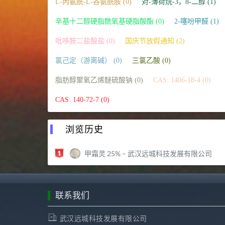
L-丙氨酰-L-谷氨酰胺 (0)
对-薄荷烷-3，8-二醇 (1)
辛基十二醇硬脂酰氧基硬脂酸酯 (0)
2-噻吩甲醛 (1)
吡哆胺二盐酸盐 (0)
国庆节放假通知 (2)
氯己定（游离碱） (0)
三氯乙酸 (0)
脂肪醇聚氧乙烯醚硫酸钠 (0)
CAS: 1406-18-4 (0)
CAS: 140-72-7 (0)
浏览历史
甲霜灵 25% – 武汉远城科技发展有限公司
联系我们
武汉远城科技发展有限公司