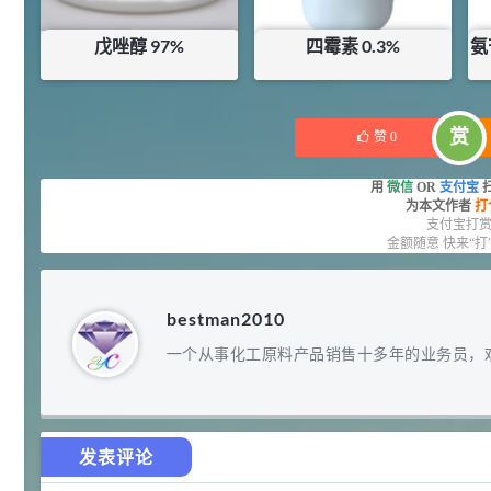
¥
浏览量 - 4.4w
戊唑醇 97%
四霉素 0.3%
氨
2021-07-07
植物生长调节剂
¥
170
¥
43.35
库存：
16.7801
KG
库存：
2
KG
29
N-羟甲基丙烯酰胺 98% NMA
4
¥
赏
赞
0
浏览量 - 1.98w
用
微信
OR
支付宝
为本文作者
打
2021-06-22
化工原料
支付宝打
金额随意 快来“打
92
对甲氧基苯甲醛（茴香醛）
5
¥
99.5%
浏览量 - 1.89w
bestman2010
2021-06-19
化工原料
一个从事化工原料产品销售十多年的业务员，
69.6
S-羧甲基-L-半胱氨酸(羧甲司坦)
6
¥
98.5%
浏览量 - 1.72w
发表评论
2021-05-30
化工原料