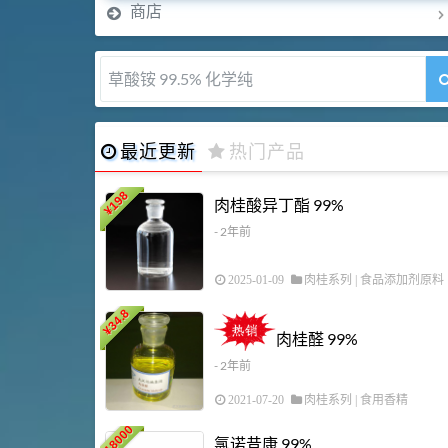
商店
5-甲氧基吲哚 98%
最近更新
热门产品
198
肉桂酸异丁酯 99%
¥
- 2年前
2025-01-09
肉桂系列
|
食品添加剂原料
34.8
¥
肉桂醛 99%
- 2年前
2021-07-20
肉桂系列
|
食用香精
18000
氯诺昔康 99%