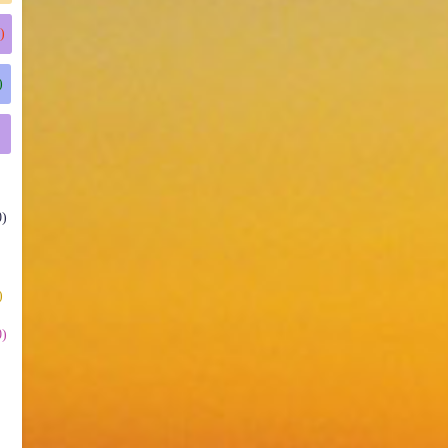
)
)
0)
)
)