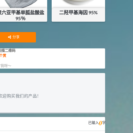
聚六亚甲基单胍盐酸盐
二羟甲基海因 95%
95％
¥
63
¥
58
库存：
0.8
KG
分享
扫描二维码
个赏
赏
”我呀～
欢迎购买我们的产品！
0
已输入
字