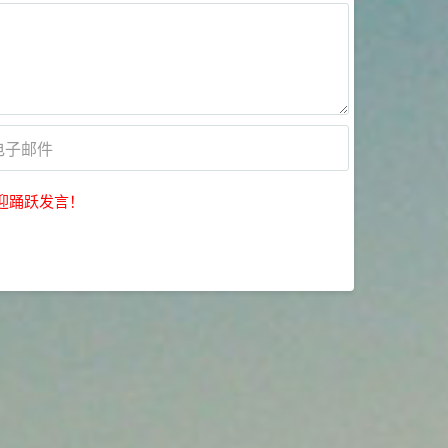
迎踊跃发言！