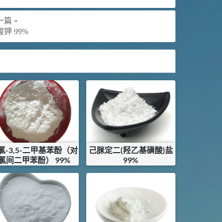
篇 »
钾 99%
-氯-3,5-二甲基苯酚（对
己脒定二(羟乙基磺酸)盐
氯间二甲苯酚） 99%
99%
¥
61.2
¥
1800
库存：
0
KG