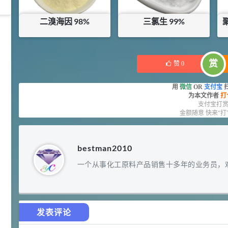
二溴海因 98%
三氯生 99%
42
胍基乙酸 98%
1
¥
¥
60
¥
80
浏览量 - 10w+
库存：
0
KG
库存：
22.5
KG
赏
赞
0
2021-05-25
饲料添加剂原料
用
微信
OR
支付宝
253
乙酸橙花酯 99%
2
¥
为本文作者
打
支付宝打
浏览量 - 5.51w
金额随意 快来“打
2021-06-17
化工原料
bestman2010
145
多效唑 90%
3
¥
一个从事化工原料产品销售十多年的业务员，
浏览量 - 4.4w
2021-07-07
植物生长调节剂
29
发表评论
N-羟甲基丙烯酰胺 98% NMA
4
¥
浏览量 - 1.98w