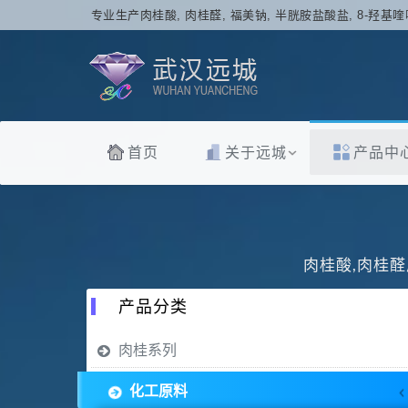
专业生产肉桂酸, 肉桂醛, 福美钠, 半胱胺盐酸盐, 8-羟基喹
首页
关于远城
产品中
肉桂酸,肉桂醛
产品分类
肉桂系列
化工原料