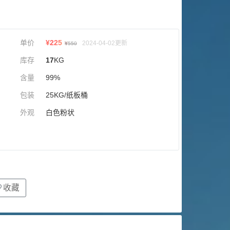
单价
¥
225
2024-04-02更新
¥
550
库存
17
KG
含量
99%
包装
25KG/纸板桶
外观
白色粉状
收藏