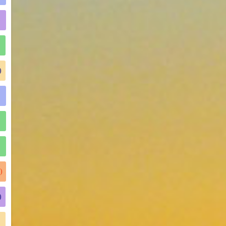
)
)
)
)
)