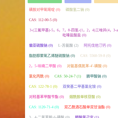
磺胺对甲氧嘧啶 (0)
磷酸氢二钠 (0)
CAS: 112-00-5 (0)
3-(三氟甲基)-5，6，7，8-四氢-(1，2，4)三唑并(4，3-a
吡嗪盐酸盐 (0)
偏亚硫酸钠 (0)
L-苏氨酸 (2)
阿托伐他汀钙 (0)
脂肪醇聚氧乙烯醚硫酸钠 (0)
CAS: 5560-59-8 (0)
2，5-呋喃二甲酸 (0)
对氨基偶氮苯-4′-磺酸 (0)
氯化丙酰 (0)
CAS: 50-24-7 (1)
膦甲酸钠 (0)
CAS: 122-78-1 (0)
双癸基二甲基氯化铵 (0)
对羟基苯甲酸苄酯 (0)
烟酰胺单核苷酸 (0)
CAS: 1120-71-4 (0)
双乙酰酒石酸单双甘油酯 (0)
3，4-二氯苯胺-6-磺酸 (0)
醋酸氯己定 (1)