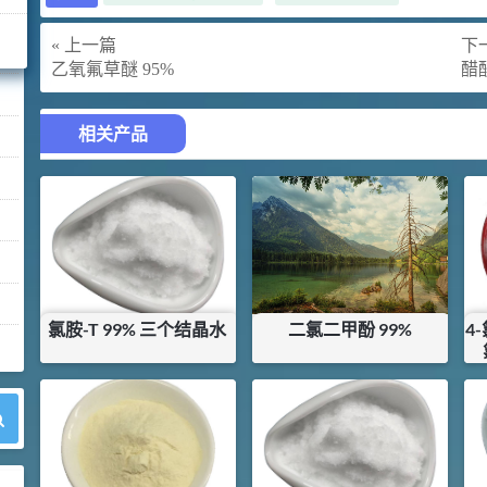
« 上一篇
下一
乙氧氟草醚 95%
醋酸
相关产品
氯胺-T 99% 三个结晶水
二氯二甲酚 99%
4
¥
19
¥
22.5
库存：
1
KG
库存：
55.6
KG