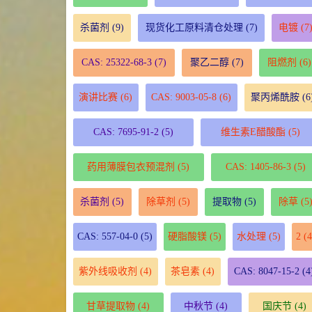
杀菌剂
(9)
现货化工原料清仓处理
(7)
电镀
(7
CAS: 25322-68-3
(7)
聚乙二醇
(7)
阻燃剂
(6)
演讲比赛
(6)
CAS: 9003-05-8
(6)
聚丙烯酰胺
(6
CAS: 7695-91-2
(5)
维生素E醋酸酯
(5)
药用薄膜包衣预混剂
(5)
CAS: 1405-86-3
(5)
杀菌剂
(5)
除草剂
(5)
提取物
(5)
除草
(5
CAS: 557-04-0
(5)
硬脂酸镁
(5)
水处理
(5)
2
(4
紫外线吸收剂
(4)
茶皂素
(4)
CAS: 8047-15-2
(4
甘草提取物
(4)
中秋节
(4)
国庆节
(4)