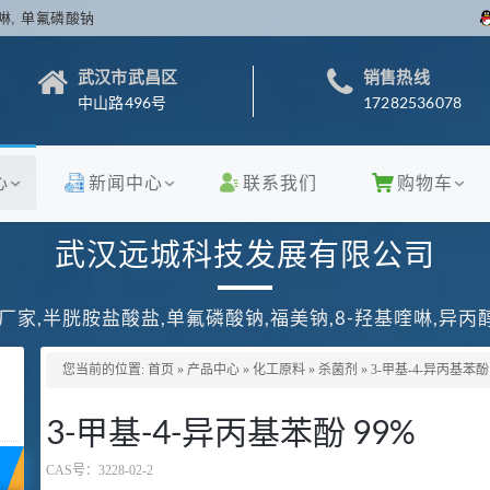
啉, 单氟磷酸钠
武汉市武昌区
销售热线
中山路496号
17282536078
心
新闻中心
联系我们
购物车
武汉远城科技发展有限公司
厂家,半胱胺盐酸盐,单氟磷酸钠,福美钠,8-羟基喹啉,异
您当前的位置:
首页
»
产品中心
»
化工原料
»
杀菌剂
»
3-甲基-4-异丙基苯酚 
3-甲基-4-异丙基苯酚 99%
CAS号：
3228-02-2