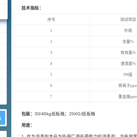
技术指标：
序号
测试项目
1
外观
2
含量%
3
有效氯%
4
澄清度%
5
PH值
6
铁离子pp
7
重金属pp
包装：
30/40kg纸板桶；25KG/纸板桶
用途：
1. 作为消毒剂本品为外用广谱杀菌能力的消毒剂，含有效