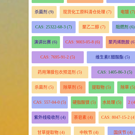
杀菌剂
(9)
现货化工原料清仓处理
(7)
电镀
(7
CAS: 25322-68-3
(7)
聚乙二醇
(7)
阻燃剂
(6)
演讲比赛
(6)
CAS: 9003-05-8
(6)
聚丙烯酰胺
(6
CAS: 7695-91-2
(5)
维生素E醋酸酯
(5)
药用薄膜包衣预混剂
(5)
CAS: 1405-86-3
(5)
杀菌剂
(5)
除草剂
(5)
提取物
(5)
除草
(5
CAS: 557-04-0
(5)
硬脂酸镁
(5)
水处理
(5)
2
(4
紫外线吸收剂
(4)
茶皂素
(4)
CAS: 8047-15-2
(4
甘草提取物
(4)
中秋节
(4)
国庆节
(4)