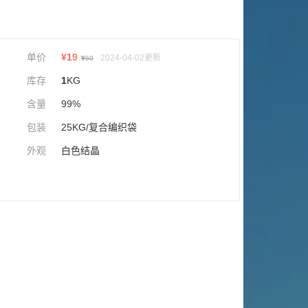
单价
¥
19
2024-04-02更新
¥
60
库存
1
KG
含量
99%
包装
25KG/复合编织袋
外观
白色结晶