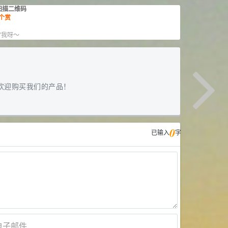
扫描二维码
个赏
赏
”我呀～
欢迎购买我们的产品！
0
已输入
字