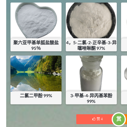
2021-06-22
化工原料
92
对甲氧基苯甲醛（茴香醛）
5
¥
99.5%
浏览量 - 1.89w
聚六亚甲基单胍盐酸盐
4，5-二氯-2-正辛基-3-异
95％
噻唑啉酮 97%
2021-06-19
化工原料
¥
63
¥
246
69.6
S-羧甲基-L-半胱氨酸(羧甲司坦)
6
库存：
0.8
KG
¥
98.5%
浏览量 - 1.72w
2021-05-30
化工原料
27
抗氧剂BHT 99.5%
7
二氯二甲酚 99%
3-甲基-4-异丙基苯酚
¥
99%
浏览量 - 1.64w
¥
22.5
¥
225
库存：
55.6
KG
库存：
17
KG
2021-05-25
食品添加剂原料
赏
赞
4
11.25