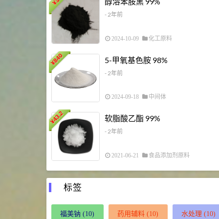
醇溶苯胺黑 99%
¥
- 2年前
2024-10-09
化工原料
840
5-甲氧基色胺 98%
¥
- 2年前
2024-09-18
中间体
43.2
软脂酸乙酯 99%
¥
- 2年前
2021-06-21
食品添加剂原料
标签
福美钠
(10)
药用辅料
(10)
水处理
(10)