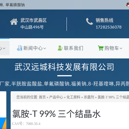
啉, 单氟磷酸钠
武汉市武昌区
销售热线
中山路496号
17282536078
心
新闻中心
联系我们
购物车
武汉远城科技发展有限公司
厂家,半胱胺盐酸盐,单氟磷酸钠,福美钠,8-羟基喹啉,异
您当前的位置:
首页
»
产品中心
»
化工原料
»
杀菌剂
»
氯胺-T 99% 三个结
氯胺-T 99% 三个结晶水
CAS号：
7080-50-4