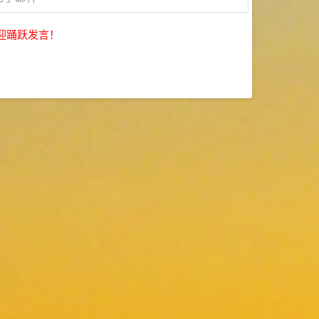
迎踊跃发言！