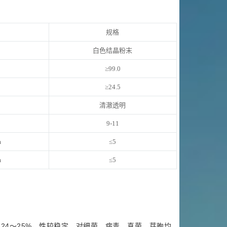
规格
白色结晶粉末
≥99.0
≥24.5
清澈透明
9-11
m
≤5
m
≤5
氯24～25%，性较稳定，对细菌、病毒、真菌、芽胞均