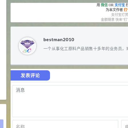
D-异抗坏血酸钠 98%
8
¥
用
微信
OR
支付宝
浏览量 - 1.55w
为本文作者
打
支付宝打
金额随意 快来“打
2021-05-25
食品添加剂原料
475
硬脂富马酸钠 99%
9
¥
bestman2010
浏览量 - 1.54w
一个从事化工原料产品销售十多年的业务员，
2021-06-19
化工原料
34.8
DL-蛋氨酸 99%
10
¥
发表评论
浏览量 - 1.48w
2021-06-21
食品添加剂原料