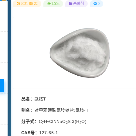
2021-06-22
1.55k
杀菌剂
0
品名：
氯胺T
别名：
对甲苯磺酰氯胺钠盐;氯胺-T
分子式：
C
H
ClNNaO
S.3(H
O)
7
7
2
2
CAS号：
127-65-1