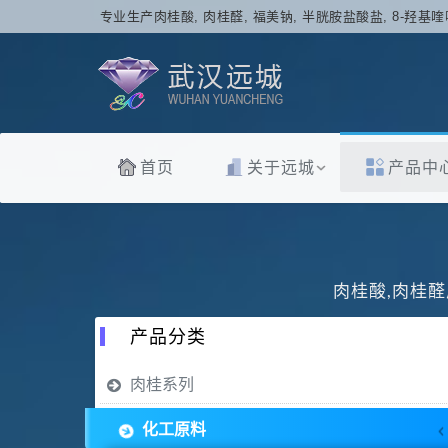
专业生产肉桂酸, 肉桂醛, 福美钠, 半胱胺盐酸盐, 8-羟基喹
首页
关于远城
产品中
肉桂酸,肉桂醛
产品分类
肉桂系列
化工原料