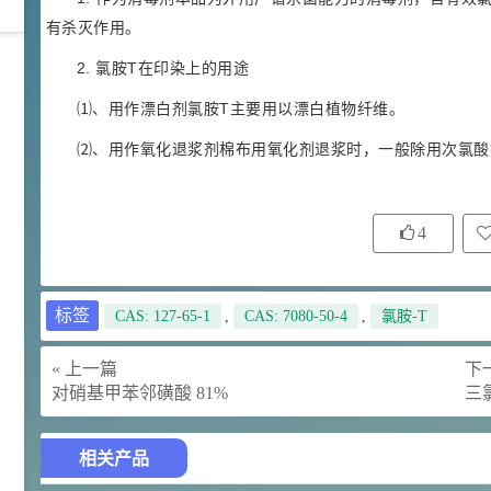
有杀灭作用。
42
胍基乙酸 98%
1
2. 氯胺T在印染上的用途
¥
浏览量 - 10w+
⑴、用作漂白剂氯胺T主要用以漂白植物纤维。
⑵、用作氧化退浆剂棉布用氧化剂退浆时，一般除用次氯酸
2021-05-25
饲料添加剂原料
253
乙酸橙花酯 99%
2
¥
浏览量 - 5.51w
4
2021-06-17
化工原料
标签
CAS: 127-65-1
,
CAS: 7080-50-4
,
氯胺-T
145
多效唑 90%
3
¥
浏览量 - 4.4w
« 上一篇
下一
对硝基甲苯邻磺酸 81%
三
2021-07-07
植物生长调节剂
29
相关产品
N-羟甲基丙烯酰胺 98% NMA
4
¥
浏览量 - 1.98w