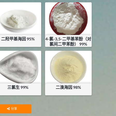
二羟甲基海因 95%
4-氯-3,5-二甲基苯酚（对
氯间二甲苯酚） 99%
¥
58
¥
61.2
库存：
0
KG
三氯生 99%
二溴海因 98%
¥
80
¥
60
库存：
22.5
KG
库存：
0
KG
分享