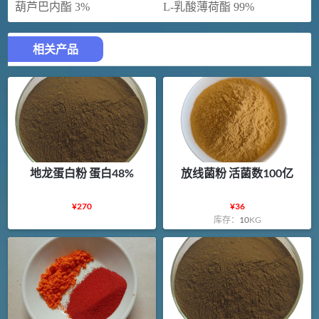
葫芦巴内酯 3%
L-乳酸薄荷酯 99%
相关产品
地龙蛋白粉 蛋白48%
放线菌粉 活菌数100亿
¥
270
¥
36
库存：
10
KG