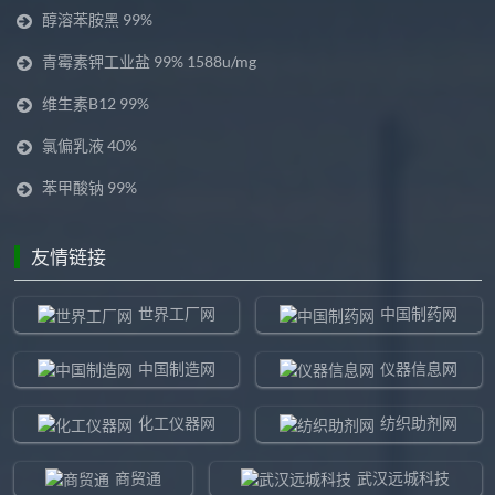
醇溶苯胺黑 99%
青霉素钾工业盐 99% 1588u/mg
维生素B12 99%
氯偏乳液 40%
苯甲酸钠 99%
友情链接
世界工厂网
中国制药网
中国制造网
仪器信息网
化工仪器网
纺织助剂网
商贸通
武汉远城科技