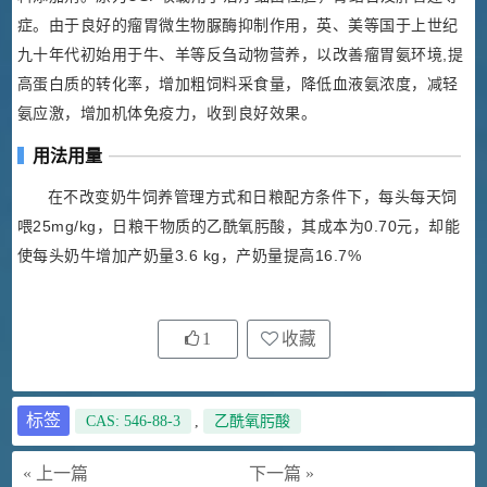
症。由于良好的瘤胃微生物脲酶抑制作用，英、美等国于上世纪
九十年代初始用于牛、羊等反刍动物营养，以改善瘤胃氨环境,提
高蛋白质的转化率，增加粗饲料采食量，降低血液氨浓度，减轻
氨应激，增加机体免疫力，收到良好效果。
用法用量
在不改变奶牛饲养管理方式和日粮配方条件下，每头每天饲
喂25mg/kg，日粮干物质的乙酰氧肟酸，其成本为0.70元，却能
使每头奶牛增加产奶量3.6 kg，产奶量提高16.7%
1
收藏
标签
CAS: 546-88-3
,
乙酰氧肟酸
« 上一篇
下一篇 »