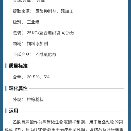
天然/合成： 合成
提取来源： 尿酶抑制剂，现加工
级别： 工业级
包装： 25KG/复合编织袋 可拆分
领域： 饲料添加剂
下延产品： 乙酰氧肟酸
质量标准
含量： 20.5%、5%
理化属性
外观： 橙棕粉状
运用
乙酰氧肟酸作为瘤胃微生物脲酶抑制剂，用于反刍动物的饲
料添加剂。原为USP收载用于治疗细菌性胆，肾结石及肝昏迷等