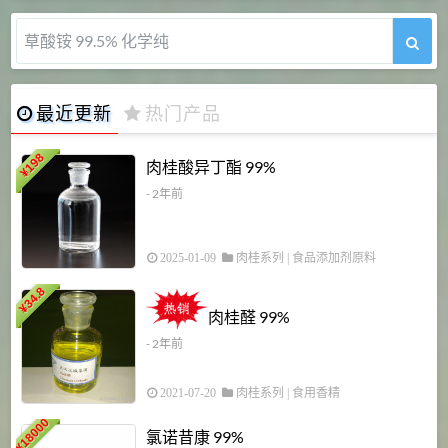
5-甲氧基吲哚 98%
最近更新
热门产品
198
肉桂酸异丁酯 99%
¥
- 2年前
2025-01-09
肉桂系列
|
食品添加剂原料
34.8
2
¥
肉桂醛 99%
- 2年前
2021-07-20
肉桂系列
|
食用香精
18000
1
氯诺昔康 99%
¥