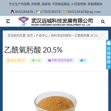
专业生产肉桂酸, 肉桂醛, 福美钠, 半胱胺盐酸盐, 8-羟基喹啉, 单氟磷酸钠
3042184429
17282536078
3042184429@qq.com
TOGGLE
NAVIGATION
您当前的位置:
首页
»
产品中心
»
饲料添加剂原料
»
乙酰氧肟酸 20.5%
乙酰氧肟酸 20.5%
2021-06-17
1.6k
饲料添加剂原料
0