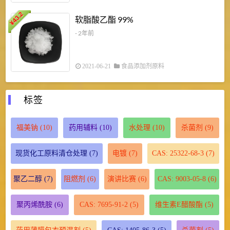
43.2
3
软脂酸乙酯 99%
¥
¥
- 2年前
2021-06-21
食品添加剂原料
标签
福美钠
(10)
药用辅料
(10)
水处理
(10)
杀菌剂
(9)
现货化工原料清仓处理
(7)
电镀
(7)
CAS: 25322-68-3
(7)
聚乙二醇
(7)
阻燃剂
(6)
演讲比赛
(6)
CAS: 9003-05-8
(6)
聚丙烯酰胺
(6)
CAS: 7695-91-2
(5)
维生素E醋酸酯
(5)