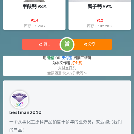
甲酸钙 98%
离子钙 99%
¥
1.4
¥
12
库存：
1.2
KG
库存：
102.2
KG
赏
赞
1
分享
用
微信
OR
支付宝
扫描二维码
为本文作者
打个赏
支付宝打赏
金额随意 快来“打”我呀～
bestman2010
一个从事化工原料产品销售十多年的业务员，欢迎购买我们
的产品！