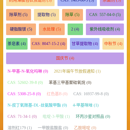
药用薄膜包衣预混剂
(5)
CAS: 1405-86-3
(5)
杀菌剂
(5)
除草剂
(5)
提取物
(5)
除草
(5)
CAS: 557-04-0
(5)
硬脂酸镁
(5)
水处理
(5)
2
(4)
紫外线吸收剂
(4)
茶皂素
(4)
CAS: 8047-15-2
(4)
甘草提取物
(4)
中秋节
(4)
国庆节
(4)
N-甲基-N-氧化吗啉 (0)
2021年端午节放假通知 (1)
CAS: 52602-39-8 (0)
苯基三甲基聚硅氧烷 (0)
CAS: 5308-25-8 (0)
红色基B (0)
CAS: 16937-99-8 (0)
N-叔丁氧羰基-DL-丝氨酸甲酯 (0)
4-甲基咪唑 (1)
CAS: 71-34-1 (0)
吡啶-3-甲酸 (1)
环丙沙星对照品 (0)
溶剂红179 (1)
一甲胺盐酸盐 (0)
乙胺嘧啶 (0)