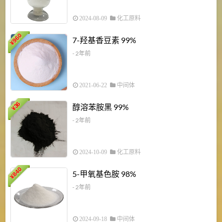
2024-08-09
化工原料
960
7-羟基香豆素 99%
¥
- 2年前
2021-06-22
中间体
1
36
醇溶苯胺黑 99%
¥
¥
- 2年前
2024-10-09
化工原料
840
4
5-甲氧基色胺 98%
¥
- 2年前
2024-09-18
中间体