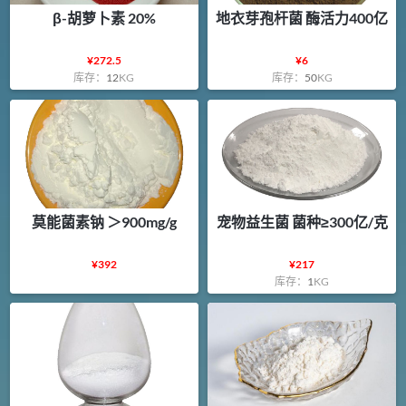
β-胡萝卜素 20%
地衣芽孢杆菌 酶活力400亿
¥
272.5
¥
6
库存：
12
KG
库存：
50
KG
莫能菌素钠 ＞900mg/g
宠物益生菌 菌种≥300亿/克
¥
392
¥
217
库存：
1
KG