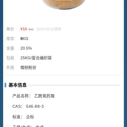
单价
¥
16
2024-04-02更新
¥
40
库存
8
KG
含量
20.5%
包装
25KG/复合编织袋
外观
橙棕粉状
基本信息
产品名称： 乙酰氧肟酸
CAS： 546-88-3
标准： 企标