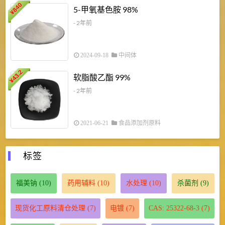
840
4
5-甲氧基色胺 98%
¥
- 2年前
2024-09-18
中间体
43.2
3
软脂酸乙酯 99%
¥
¥
- 2年前
2021-06-21
食品添加剂原料
标签
福美钠
(10)
药用辅料
(10)
水处理
(10)
杀菌剂
(9)
现货化工原料清仓处理
(7)
电镀
(7)
CAS: 25322-68-3
(7)