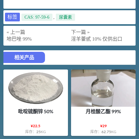
标签
CAS: 97-59-6
,
尿囊素
« 上一篇
下一篇 »
地巴唑 99%
淫羊藿甙 10% 仅供出口
相关产品
吡啶硫酮锌 50%
月桂酸乙酯 99%
¥
22.5
¥
29
库存：
25
KG
库存：
62.75
KG