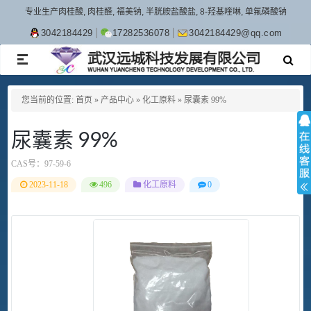
专业生产肉桂酸, 肉桂醛, 福美钠, 半胱胺盐酸盐, 8-羟基喹啉, 单氟磷酸钠
3042184429
17282536078
3042184429@qq.com
TOGGLE
NAVIGATION
您当前的位置:
首页
»
产品中心
»
化工原料
»
尿囊素 99%
尿囊素 99%
CAS号：
97-59-6
2023-11-18
496
化工原料
0