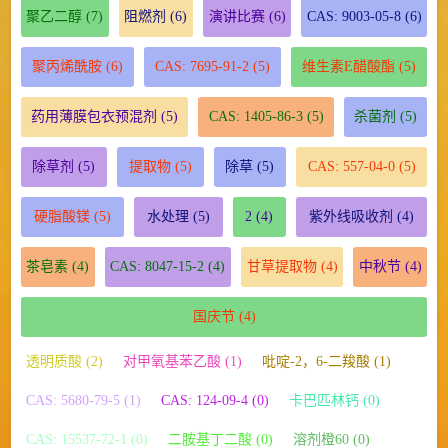
聚乙二醇
(7)
阻燃剂
(6)
演讲比赛
(6)
CAS: 9003-05-8
(6)
聚丙烯酰胺
(6)
CAS: 7695-91-2
(5)
维生素E醋酸酯
(5)
药用薄膜包衣预混剂
(5)
CAS: 1405-86-3
(5)
杀菌剂
(5)
除草剂
(5)
提取物
(5)
除草
(5)
CAS: 557-04-0
(5)
硬脂酸镁
(5)
水处理
(5)
2
(4)
紫外线吸收剂
(4)
茶皂素
(4)
CAS: 8047-15-2
(4)
甘草提取物
(4)
中秋节
(4)
国庆节
(4)
透明质酸 (2)
对甲氧基苯乙酸 (1)
吡啶-2，6-二羧酸 (1)
CAS: 5680-79-5 (1)
CAS: 124-09-4 (0)
卡巴匹林钙 (0)
CAS: 15537-72-1 (0)
二胺基丁二酸 (0)
溶剂橙60 (0)