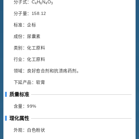
分子式：C
H
N
O
4
6
4
3
分子量：158.12
标准：企标
成份：尿囊素
类别：化工原料
行业：化工原料
领域：良好愈合剂和抗溃疡药剂。
下延产品：软膏
质量标准
含量：99%
理化属性
外观：白色粉状