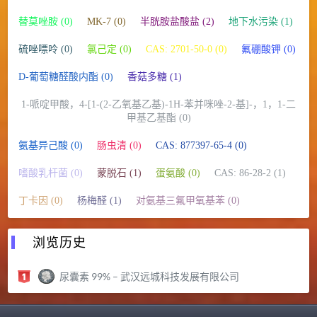
替莫唑胺 (0)
MK-7 (0)
半胱胺盐酸盐 (2)
地下水污染 (1)
硫唑嘌呤 (0)
氯己定 (0)
CAS: 2701-50-0 (0)
氟硼酸钾 (0)
D-葡萄糖醛酸内酯 (0)
香菇多糖 (1)
1-哌啶甲酸，4-[1-(2-乙氧基乙基)-1H-苯并咪唑-2-基]-，1，1-二
甲基乙基酯 (0)
氨基异己酸 (0)
肠虫清 (0)
CAS: 877397-65-4 (0)
嗜酸乳杆菌 (0)
蒙脱石 (1)
蛋氨酸 (0)
CAS: 86-28-2 (1)
丁卡因 (0)
杨梅醛 (1)
对氨基三氟甲氧基苯 (0)
浏览历史
尿囊素 99% – 武汉远城科技发展有限公司