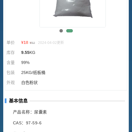
单价
¥
18
2024-04-02更新
¥
52
库存
9.55
KG
含量
99%
包装
25KG/纸板桶
外观
白色粉状
基本信息
产品名称：尿囊素
CAS：97-59-6