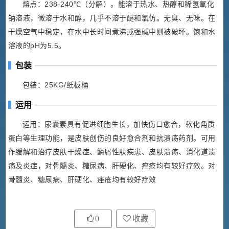
熔点：238-240℃（分解）。能溶于热水、热醇和稀氢氧化
钠溶液，微溶于水和醇，几乎不溶于醚和氯仿。无臭、无味。在
干燥空气中稳定，在水中长时间煮沸或强碱中则被破坏。饱和水
溶液的pH为5.5。
包装
包装：25KG/纸板桶
运用
运用：尿囊素具有促进细胞生长，加快伤口愈合，软化角质
蛋白等生理功能，是皮肤创伤的良好愈合剂和抗溃疡药剂。可用
作缓解和治疗皮肤干燥症、鳞屑性肤疾患、皮肤溃疡、消化道溃
疡及炎症，对骨髓炎、糖尿病、肝硬化、痤疮均有较好疗效。对
骨髓炎、糖尿病、肝硬化、痤疮均有较好疗效
0
收藏