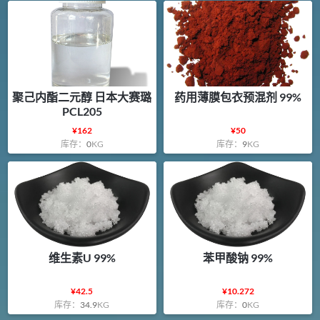
聚己内酯二元醇 日本大赛璐
药用薄膜包衣预混剂 99%
PCL205
¥
162
¥
50
库存：
0
KG
库存：
9
KG
维生素U 99%
苯甲酸钠 99%
¥
42.5
¥
10.272
库存：
34.9
KG
库存：
0
KG