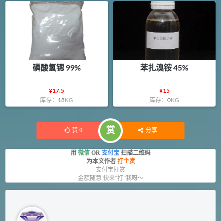
磷酸氢锶 99%
苯扎溴铵 45%
¥
17.5
¥
15
库存：
18
KG
库存：
0
KG
赏
赞
0
分享
用
微信
OR
支付宝
扫描二维码
为本文作者
打个赏
支付宝打赏
金额随意 快来“打”我呀～