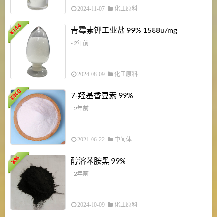
2024-11-07
化工原料
6
144
青霉素钾工业盐 99% 1588u/mg
¥
¥
- 2年前
2024-08-09
化工原料
960
7-羟基香豆素 99%
¥
- 2年前
2021-06-22
中间体
1
36
醇溶苯胺黑 99%
¥
¥
- 2年前
2024-10-09
化工原料