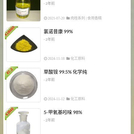
- 2年前
2021-07-20
肉桂系列
|
食用香精
18000
1
氯诺昔康 99%
¥
- 2年前
2024-11-18
化工原料
7.2
草酸铵 99.5% 化学纯
¥
- 2年前
2024-11-12
化工原料
3840
5-甲氧基吲哚 98%
¥
- 2年前