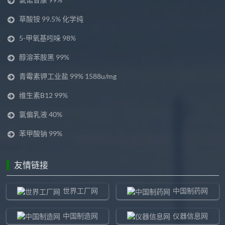
草酸铵 99.5% 化学纯
5-甲氧基吲哚 98%
醇溶苯胺黑 99%
青霉素钾工业盐 99% 1588u/mg
维生素B12 99%
氯偏乳液 40%
苯甲酸钠 99%
友情链接
世界工厂网
中国制药网
中国制造网
仪器信息网