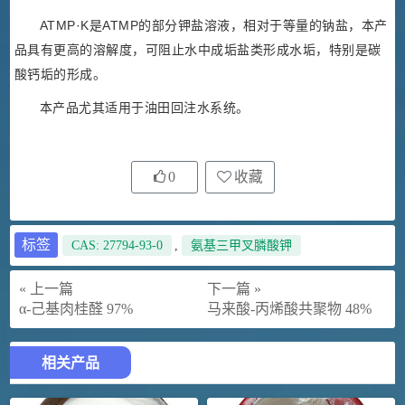
ATMP·K是ATMP的部分钾盐溶液，相对于等量的钠盐，本产
品具有更高的溶解度，可阻止水中成垢盐类形成水垢，特别是碳
酸钙垢的形成。
本产品尤其适用于油田回注水系统。
0
收藏
标签
CAS: 27794-93-0
,
氨基三甲叉膦酸钾
« 上一篇
下一篇 »
α-己基肉桂醛 97%
马来酸-丙烯酸共聚物 48%
相关产品