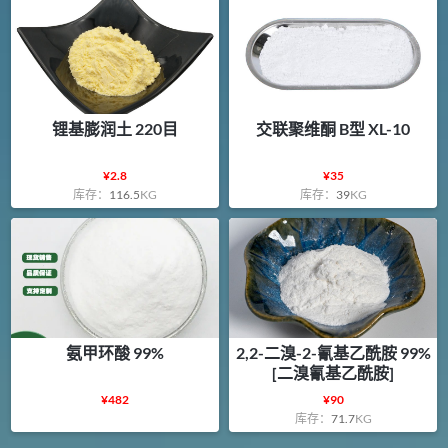
锂基膨润土 220目
交联聚维酮 B型 XL-10
¥
2.8
¥
35
库存：
116.5
KG
库存：
39
KG
氨甲环酸 99%
2,2-二溴-2-氰基乙酰胺 99%
[二溴氰基乙酰胺]
¥
482
¥
90
库存：
71.7
KG