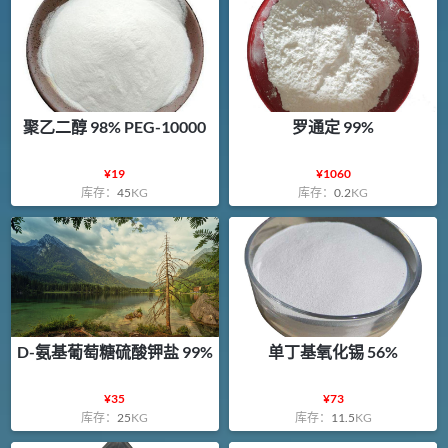
聚乙二醇 98% PEG-10000
罗通定 99%
¥
19
¥
1060
库存：
45
KG
库存：
0.2
KG
D-氨基葡萄糖硫酸钾盐 99%
单丁基氧化锡 56%
¥
35
¥
73
库存：
25
KG
库存：
11.5
KG