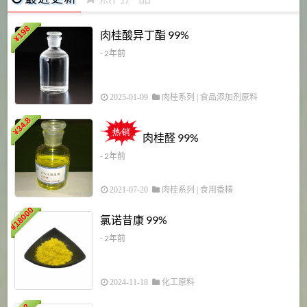
198
肉桂酸异丁酯 99%
¥
- 2年前
2025-01-09
肉桂系列
|
食品添加剂原料
34.8
2
¥
肉桂醛 99%
- 2年前
2021-07-20
肉桂系列
|
食用香精
18000
1
氯诺昔康 99%
¥
- 2年前
2024-11-18
化工原料