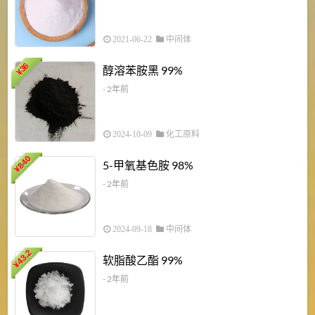
2021-06-22
中间体
1
36
醇溶苯胺黑 99%
¥
¥
- 2年前
2024-10-09
化工原料
840
4
5-甲氧基色胺 98%
¥
- 2年前
2024-09-18
中间体
43.2
3
软脂酸乙酯 99%
¥
¥
- 2年前