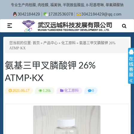
专业生产肉桂酸, 肉桂醛, 福美钠, 半胱胺盐酸盐, 8-羟基喹啉, 单氟磷酸钠
3042184429
17282536078
3042184429@qq.com
TOGGLE
NAVIGATION
您当前的位置:
首页
»
产品中心
»
化工原料
»
氨基三甲叉膦酸钾 26%
ATMP·KX
氨基三甲叉膦酸钾 26%
ATMP·KX
2021-06-17
1.26k
化工原料
0