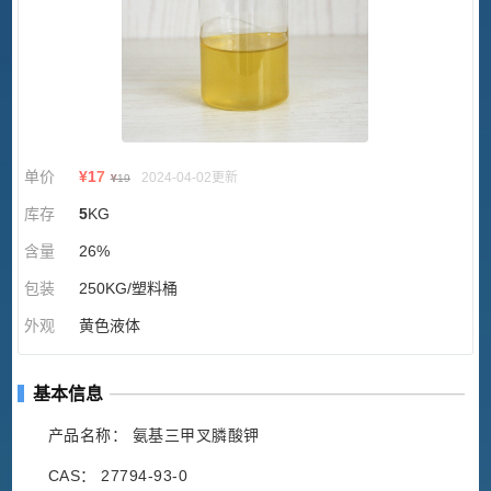
单价
¥
17
2024-04-02更新
¥
19
库存
5
KG
含量
26%
包装
250KG/塑料桶
外观
黄色液体
基本信息
产品名称： 氨基三甲叉膦酸钾
CAS： 27794-93-0