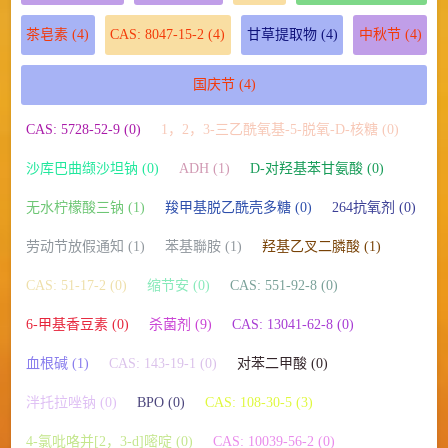
茶皂素
(4)
CAS: 8047-15-2
(4)
甘草提取物
(4)
中秋节
(4)
国庆节
(4)
CAS: 5728-52-9 (0)
1，2，3-三乙酰氧基-5-脱氧-D-核糖 (0)
沙库巴曲缬沙坦钠 (0)
ADH (1)
D-对羟基苯甘氨酸 (0)
无水柠檬酸三钠 (1)
羧甲基脱乙酰壳多糖 (0)
264抗氧剂 (0)
劳动节放假通知 (1)
苯基聯胺 (1)
羟基乙叉二膦酸 (1)
CAS: 51-17-2 (0)
缩节安 (0)
CAS: 551-92-8 (0)
6-甲基香豆素 (0)
杀菌剂 (9)
CAS: 13041-62-8 (0)
血根碱 (1)
CAS: 143-19-1 (0)
对苯二甲酸 (0)
泮托拉唑钠 (0)
BPO (0)
CAS: 108-30-5 (3)
4-氯吡咯并[2，3-d]嘧啶 (0)
CAS: 10039-56-2 (0)