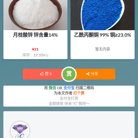
月桂酸锌 锌含量14%
乙酰丙酮铜 99% 铜≥23.0%
¥
21
暂无内容
库存：
17.55
KG
赏
赞
0
分享
用
微信
OR
支付宝
扫描二维码
为本文作者
打个赏
支付宝打赏
金额随意 快来“打”我呀～