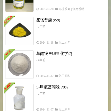
2021-07-20
肉桂系列
|
食用香精
18000
1
氯诺昔康 99%
¥
- 2年前
2024-11-18
化工原料
7.2
草酸铵 99.5% 化学纯
¥
- 2年前
2024-11-12
化工原料
3840
5-甲氧基吲哚 98%
¥
- 2年前
2024-11-07
化工原料