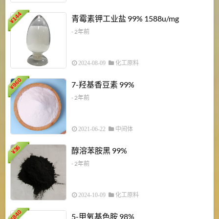
6
144
青霉素钾工业盐 99% 1588u/mg
¥
¥
- 2年前
2024-08-09
化工原料
960
7-羟基香豆素 99%
¥
- 2年前
2021-06-22
中间体
1
36
醇溶苯胺黑 99%
¥
¥
- 2年前
2024-10-09
化工原料
840
4
5-甲氧基色胺 98%