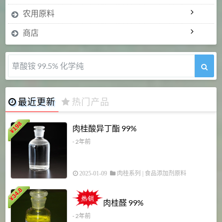
农用原料
商店
草酸铵 99.5% 化学纯
最近更新
热门产品
198
肉桂酸异丁酯 99%
¥
- 2年前
2025-01-09
肉桂系列
|
食品添加剂原料
34.8
2
¥
肉桂醛 99%
- 2年前