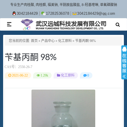
专业生产肉桂酸, 肉桂醛, 福美钠, 半胱胺盐酸盐, 8-羟基喹啉, 单氟磷酸钠
3042184429
17282536078
3042184429@qq.com
TOGGLE
NAVIGATION
您当前的位置:
首页
»
产品中心
»
化工原料
»
苄基丙酮 98%
苄基丙酮 98%
CAS号：
2550-26-7
2021-06-22
1.29k
化工原料
0