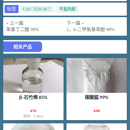
标签
CAS: 2550-26-7
,
苄基丙酮
« 上一篇
下一篇 »
苯基丁二酸 99%
2，6-二甲氧基苯酚 98%
相关产品
β-石竹烯 85%
碳酸胍 99%
¥
78
¥
48
库存：
7.5
KG