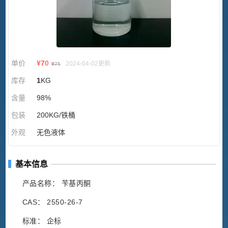
单价
¥
70
2024-04-02更新
¥
75
库存
1
KG
含量
98%
包装
200KG/铁桶
外观
无色液体
基本信息
产品名称： 苄基丙酮
CAS： 2550-26-7
标准： 企标