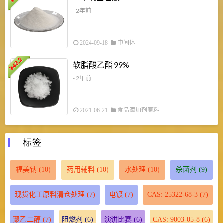
¥
- 2年前
2024-09-18
中间体
43.2
3
软脂酸乙酯 99%
¥
¥
- 2年前
2021-06-21
食品添加剂原料
标签
福美钠
(10)
药用辅料
(10)
水处理
(10)
杀菌剂
(9)
现货化工原料清仓处理
(7)
电镀
(7)
CAS: 25322-68-3
(7)
聚乙二醇
(7)
阻燃剂
(6)
演讲比赛
(6)
CAS: 9003-05-8
(6)