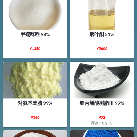
甲巯咪唑 98%
烟叶酮 51%
¥
1350
¥
5600
对氨基苯腈 99%
聚丙烯酸树脂Ⅲ 99%
¥
360
¥
52
库存：
0.2
KG