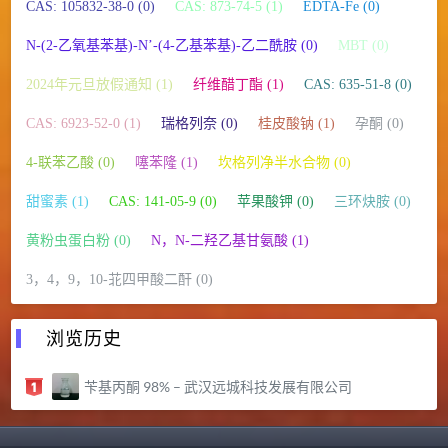
CAS: 105832-38-0 (0)
CAS: 873-74-5 (1)
EDTA-Fe (0)
N-(2-乙氧基苯基)-N’-(4-乙基苯基)-乙二酰胺 (0)
MBT (0)
2024年元旦放假通知 (1)
纤维醋丁酯 (1)
CAS: 635-51-8 (0)
CAS: 6923-52-0 (1)
瑞格列奈 (0)
桂皮酸钠 (1)
孕酮 (0)
4-联苯乙酸 (0)
噻苯隆 (1)
坎格列净半水合物 (0)
甜蜜素 (1)
CAS: 141-05-9 (0)
苹果酸钾 (0)
三环炔胺 (0)
黄粉虫蛋白粉 (0)
N，N-二羟乙基甘氨酸 (1)
3，4，9，10-苝四甲酸二酐 (0)
浏览历史
苄基丙酮 98% – 武汉远城科技发展有限公司