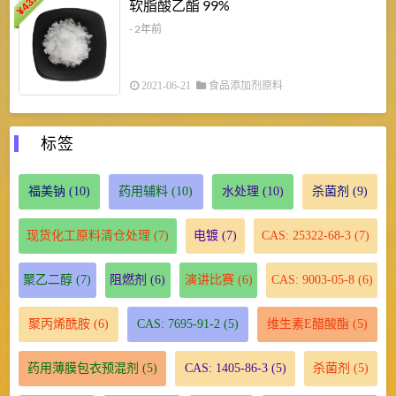
43.2
3
软脂酸乙酯 99%
¥
¥
- 2年前
2021-06-21
食品添加剂原料
标签
福美钠
(10)
药用辅料
(10)
水处理
(10)
杀菌剂
(9)
现货化工原料清仓处理
(7)
电镀
(7)
CAS: 25322-68-3
(7)
聚乙二醇
(7)
阻燃剂
(6)
演讲比赛
(6)
CAS: 9003-05-8
(6)
聚丙烯酰胺
(6)
CAS: 7695-91-2
(5)
维生素E醋酸酯
(5)
药用薄膜包衣预混剂
(5)
CAS: 1405-86-3
(5)
杀菌剂
(5)