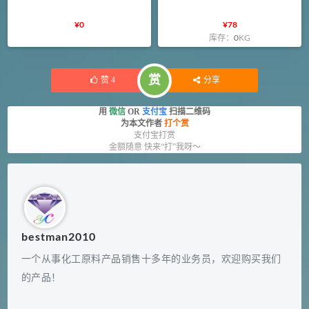
¥
0
¥
78
库存：
0
KG
赏
赞
4
分享
用
微信
OR
支付宝
扫描二维码
为本文作者
打个赏
支付宝打赏
金额随意 快来“打”我呀～
bestman2010
一个从事化工原料产品销售十多年的业务员，欢迎购买我们
的产品！