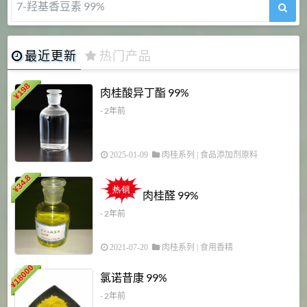
7-羟基香豆素 99%
最近更新
热门产品
198
肉桂酸异丁酯 99%
¥
- 2年前
2025-01-09
肉桂系列
|
食品添加剂原料
34.8
2
¥
肉桂醛 99%
- 2年前
2021-07-20
肉桂系列
|
食用香精
18000
1
氯诺昔康 99%
¥
- 2年前