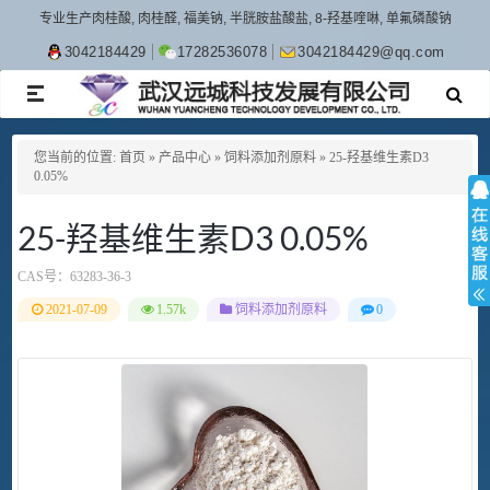
专业生产肉桂酸, 肉桂醛, 福美钠, 半胱胺盐酸盐, 8-羟基喹啉, 单氟磷酸钠
3042184429
17282536078
3042184429@qq.com
TOGGLE
NAVIGATION
您当前的位置:
首页
»
产品中心
»
饲料添加剂原料
»
25-羟基维生素D3
0.05%
25-羟基维生素D3 0.05%
CAS号：
63283-36-3
2021-07-09
1.57k
饲料添加剂原料
0