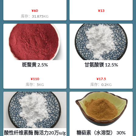
¥
60
¥
13
库存：
31.875
KG
斑蝥黄 2.5%
甘氨酸镁 12.5%
¥
110
¥
17.5
库存：
5
KG
库存：
0.2
KG
酸性纤维素酶 酶活力20万u/g
糖萜素（水溶型） 30%