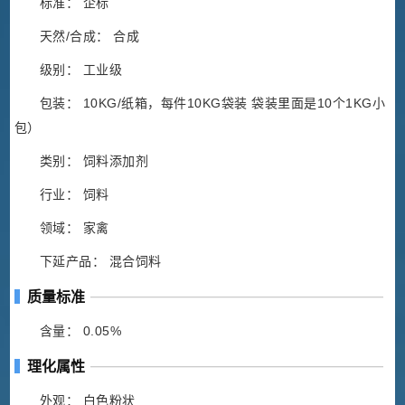
标准： 企标
天然/合成： 合成
级别： 工业级
包装： 10KG/纸箱，每件10KG袋装 袋装里面是10个1KG小
包）
类别： 饲料添加剂
行业： 饲料
领域： 家禽
下延产品： 混合饲料
质量标准
含量： 0.05%
理化属性
外观： 白色粉状