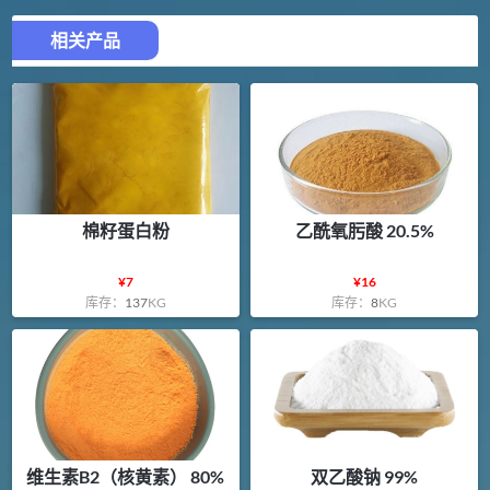
相关产品
棉籽蛋白粉
乙酰氧肟酸 20.5%
¥
7
¥
16
库存：
137
KG
库存：
8
KG
维生素B2（核黄素） 80%
双乙酸钠 99%