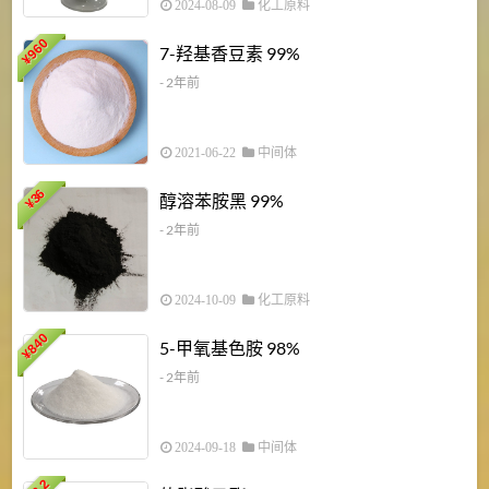
2024-08-09
化工原料
960
7-羟基香豆素 99%
¥
- 2年前
2021-06-22
中间体
1
36
醇溶苯胺黑 99%
¥
¥
- 2年前
2024-10-09
化工原料
840
4
5-甲氧基色胺 98%
¥
- 2年前
2024-09-18
中间体