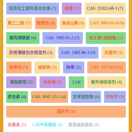
现货化工原料清仓处理
(7)
电镀
(7)
CAS: 25322-68-3
(7)
聚乙二醇
(7)
阻燃剂
(6)
演讲比赛
(6)
CAS: 9003-05-8
(6)
聚丙烯酰胺
(6)
CAS: 7695-91-2
(5)
维生素E醋酸酯
(5)
药用薄膜包衣预混剂
(5)
CAS: 1405-86-3
(5)
杀菌剂
(5)
除草剂
(5)
提取物
(5)
除草
(5)
CAS: 557-04-0
(5)
硬脂酸镁
(5)
水处理
(5)
2
(4)
紫外线吸收剂
(4)
茶皂素
(4)
CAS: 8047-15-2
(4)
甘草提取物
(4)
中秋节
(4)
国庆节
(4)
尿囊素 (1)
5-羟甲基糠醛 (0)
甜菜碱盐酸盐 (0)