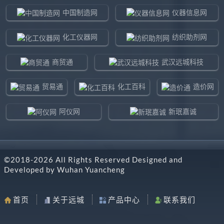
中国制造网
仪器信息网
化工仪器网
纺织助剂网
商贸通
武汉远城科技
贸易通
化工百科
造价网
阿仪网
新珉嘉诚
环球贸易网
960化工网
©2018-
2026
All Rights Reserved Designed and
东北制造网
药智通
Developed by
Wuhan Yuancheng
搜了网
八方资源网
首页
关于远城
产品中心
联系我们
马可波罗网
阿仪网远城科技