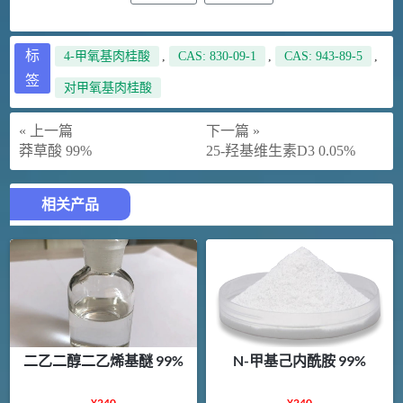
标
4-甲氧基肉桂酸
,
CAS: 830-09-1
,
CAS: 943-89-5
,
签
对甲氧基肉桂酸
« 上一篇
下一篇 »
莽草酸 99%
25-羟基维生素D3 0.05%
相关产品
二乙二醇二乙烯基醚 99%
N-甲基己内酰胺 99%
¥
240
¥
240