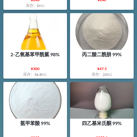
库存：
0
KG
2-乙氧基苯甲酰氯 98%
丙二酸二酰肼 99%
¥
300
¥
47.5
库存：
36.8
KG
库存：
22
KG
氨甲苯酸 99%
四乙基米氏酮 99%