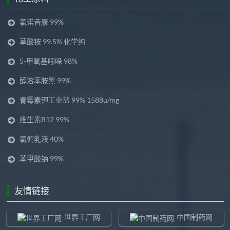
氯诺昔康 99%
草酸铵 99.5% 化学纯
5-甲氧基吲哚 98%
醇溶苯胺黑 99%
青霉素钾工业盐 99% 1588u/mg
维生素B12 99%
氯偏乳液 40%
苯甲酸钠 99%
友情链接
世界工厂网
中国制药网