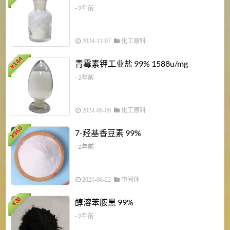
- 2年前
2024-11-07
化工原料
6
144
青霉素钾工业盐 99% 1588u/mg
¥
¥
- 2年前
2024-08-09
化工原料
960
7-羟基香豆素 99%
¥
- 2年前
2021-06-22
中间体
1
36
醇溶苯胺黑 99%
¥
¥
- 2年前