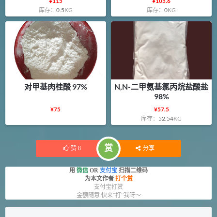
¥
115
¥
105.6
库存：
0.5
KG
库存：
0
KG
对甲基肉桂酸 97%
N,N-二甲氨基氯丙烷盐酸盐
98%
¥
75
¥
57.5
库存：
52.54
KG
赏
赞
8
分享
用
微信
OR
支付宝
扫描二维码
为本文作者
打个赏
支付宝打赏
金额随意 快来“打”我呀～