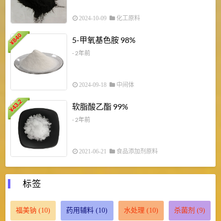
2024-10-09
化工原料
840
4
5-甲氧基色胺 98%
¥
- 2年前
2024-09-18
中间体
43.2
3
软脂酸乙酯 99%
¥
¥
- 2年前
2021-06-21
食品添加剂原料
标签
福美钠
(10)
药用辅料
(10)
水处理
(10)
杀菌剂
(9)