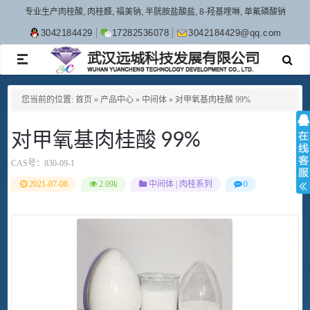
专业生产肉桂酸, 肉桂醛, 福美钠, 半胱胺盐酸盐, 8-羟基喹啉, 单氟磷酸钠
3042184429
17282536078
3042184429@qq.com
TOGGLE
NAVIGATION
您当前的位置:
首页
»
产品中心
»
中间体
»
对甲氧基肉桂酸 99%
对甲氧基肉桂酸 99%
CAS号：
830-09-1
2021-07-08
2.09k
中间体
|
肉桂系列
0