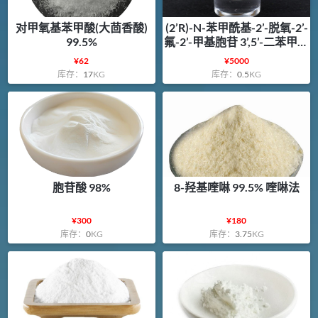
对甲氧基苯甲酸(大茴香酸)
(2’R)-N-苯甲酰基-2’-脱氧-2’-
99.5%
氟-2’-甲基胞苷 3’,5’-二苯甲酸
酯 99%
¥
62
¥
5000
库存：
17
KG
库存：
0.5
KG
胞苷酸 98%
8-羟基喹啉 99.5% 喹啉法
¥
300
¥
180
库存：
0
KG
库存：
3.75
KG