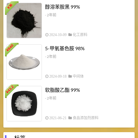
1
36
醇溶苯胺黑 99%
¥
¥
- 2年前
2024-10-09
化工原料
840
4
5-甲氧基色胺 98%
¥
- 2年前
2024-09-18
中间体
43.2
3
软脂酸乙酯 99%
¥
¥
- 2年前
2021-06-21
食品添加剂原料