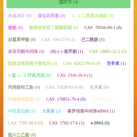
国庆节
(4)
合成冰片 (0)
溴化异丙基 (0)
1，4-二巯基苏糖醇 (0)
姜酮 (0)
胞嘧啶核苷二磷酸胆碱 (0)
CAS: 70356-09-1 (0)
对氯苯甲酸 (0)
CAS: 156-57-0 (1)
己二酰肼 (1)
米非司酮中间体 (0)
(R)-(-)-香芹酮 (1)
CAS: 14605-22-2 (1)
固体活性阳离子醚化剂 (0)
CAS: 42822-86-6 (0)
苦参素 (1)
3-氯-1，2-环氧丙烷 (0)
CAS: 2316-26-9 (1)
丙烯酸羟乙酯 (0)
CAS: 51828-93-4 (0)
天丰素 (0)
柠檬黄铝色淀 (0)
CAS: 170851-70-4 (0)
地喹氯铵 (0)
中性蛋白酶 (0)
大黄素 (2)
美罗培南中间体4BMA (1)
CAS: 7783-40-6 (0)
CAS: 1702-17-6 (1)
4-BMA (0)
氮川三乙酸 (0)