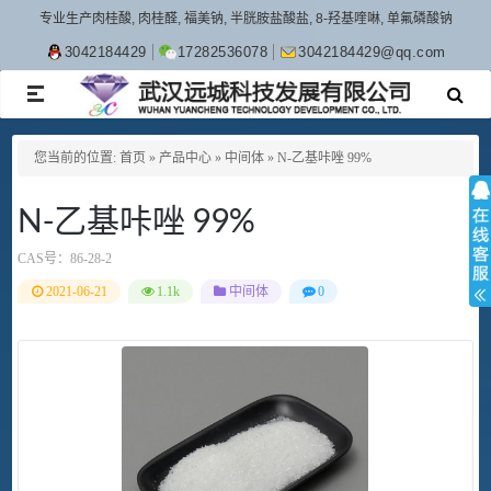
专业生产肉桂酸, 肉桂醛, 福美钠, 半胱胺盐酸盐, 8-羟基喹啉, 单氟磷酸钠
3042184429
17282536078
3042184429@qq.com
TOGGLE
NAVIGATION
您当前的位置:
首页
»
产品中心
»
中间体
»
N-乙基咔唑 99%
N-乙基咔唑 99%
CAS号：
86-28-2
2021-06-21
1.1k
中间体
0