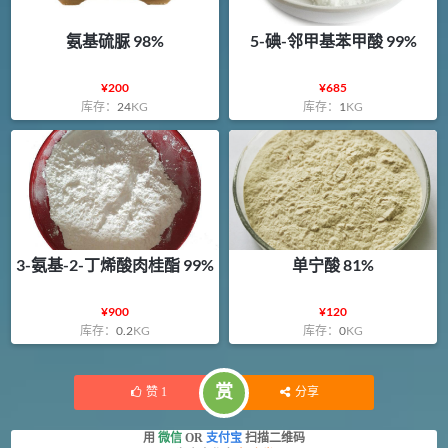
氨基硫脲 98%
5-碘-邻甲基苯甲酸 99%
¥
200
¥
685
库存：
24
KG
库存：
1
KG
3-氨基-2-丁烯酸肉桂酯 99%
单宁酸 81%
¥
900
¥
120
库存：
0.2
KG
库存：
0
KG
赏
赞
1
分享
用
微信
OR
支付宝
扫描二维码