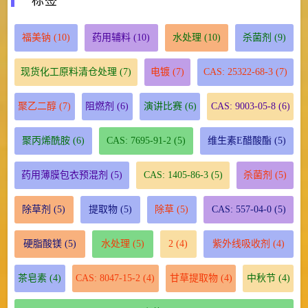
标签
福美钠
(10)
药用辅料
(10)
水处理
(10)
杀菌剂
(9)
现货化工原料清仓处理
(7)
电镀
(7)
CAS: 25322-68-3
(7)
聚乙二醇
(7)
阻燃剂
(6)
演讲比赛
(6)
CAS: 9003-05-8
(6)
聚丙烯酰胺
(6)
CAS: 7695-91-2
(5)
维生素E醋酸酯
(5)
药用薄膜包衣预混剂
(5)
CAS: 1405-86-3
(5)
杀菌剂
(5)
除草剂
(5)
提取物
(5)
除草
(5)
CAS: 557-04-0
(5)
硬脂酸镁
(5)
水处理
(5)
2
(4)
紫外线吸收剂
(4)
茶皂素
(4)
CAS: 8047-15-2
(4)
甘草提取物
(4)
中秋节
(4)