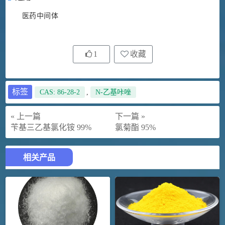
医药中间体
1
收藏
标签
CAS: 86-28-2
,
N-乙基咔唑
« 上一篇
下一篇 »
苄基三乙基氯化铵 99%
氯菊酯 95%
相关产品