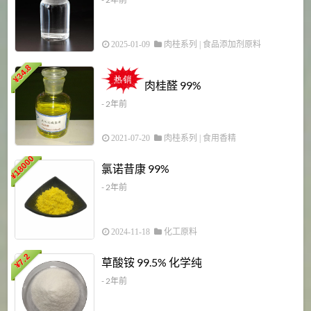
2025-01-09
肉桂系列
|
食品添加剂原料
34.8
2
¥
肉桂醛 99%
- 2年前
2021-07-20
肉桂系列
|
食用香精
18000
1
氯诺昔康 99%
¥
- 2年前
2024-11-18
化工原料
7.2
草酸铵 99.5% 化学纯
¥
- 2年前