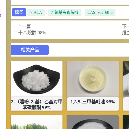
标签
7-ACA
,
7-氨基头孢烷酸
,
CAS: 957-68-6
)
« 上一篇
下一
二十八烷醇 98%
维
相关产品
2-（噻吩-2-基）乙基对甲
1,3,5-三甲基吡唑 98%
苯磺酸酯 99%
¥
400
暂无内容
库存：
13.8
KG