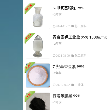
3840
5-甲氧基吲哚 98%
¥
- 2年前
2024-11-07
化工原料
144
青霉素钾工业盐 99% 1588u/mg
¥
- 2年前
2024-08-09
化工原料
960
7-羟基香豆素 99%
¥
- 2年前
2021-06-22
中间体
36
醇溶苯胺黑 99%
¥
- 2年前