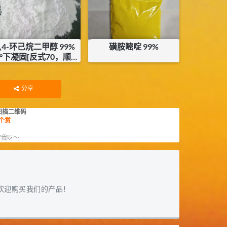
1,4-环己烷二甲醇 99%
磺胺嘧啶 99%
1°下凝固[反式70，顺式
30]
¥
140
暂无内容
分享
扫描二维码
个赏
赏
”我呀～
欢迎购买我们的产品！