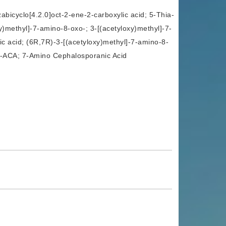
cyclo[4.2.0]oct-2-ene-2-carboxylic acid; 5-Thia-
xy)methyl]-7-amino-8-oxo-; 3-[(acetyloxy)methyl]-7-
ic acid; (6R,7R)-3-[(acetyloxy)methyl]-7-amino-8-
 7-ACA; 7-Amino Cephalosporanic Acid