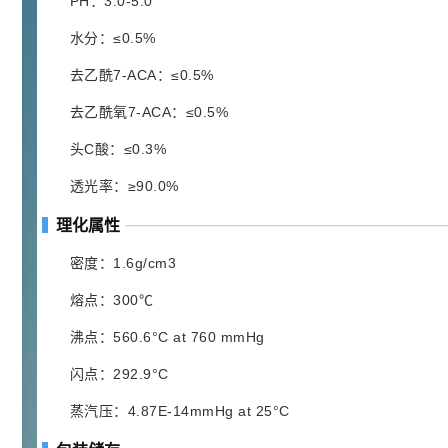
PH：3.0-5.0
92
对甲氧基苯甲醛（茴香醛）
5
¥
水分：≤0.5%
99.5%
去乙酰7-ACA：≤0.5%
浏览量 - 1.89w
2021-06-19
化工原料
去乙酰氧7-ACA：≤0.5%
69.6
头C酸：≤0.3%
S-羧甲基-L-半胱氨酸(羧甲司坦)
6
¥
98.5%
透光率：≥90.0%
浏览量 - 1.72w
理化属性
2021-05-30
化工原料
密度：1.6g/cm3
27
抗氧剂BHT 99.5%
7
¥
浏览量 - 1.64w
熔点：300℃
沸点：560.6°C at 760 mmHg
2021-05-25
食品添加剂原料
闪点：292.9°C
11.25
D-异抗坏血酸钠 98%
8
¥
蒸汽压：4.87E-14mmHg at 25°C
浏览量 - 1.55w