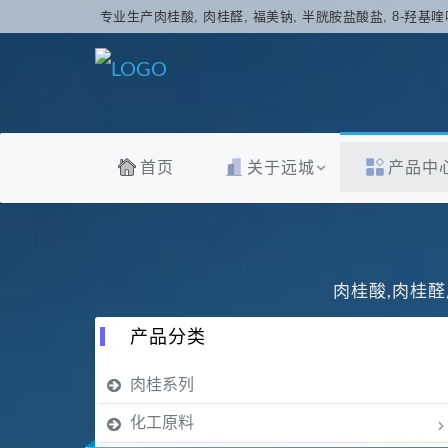
专业生产肉桂酸, 肉桂醛, 福美钠, 半胱胺盐酸盐, 8-羟基喹
首页
关于远城
产品中
肉桂酸,肉桂醛
产品分类
肉桂系列
化工原料