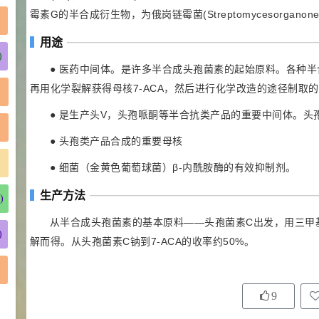
霉素G的半合成衍生物，为俄岗链霉菌(Streptomycesorgan
用途
)
● 医药中间体。是许多半合成头孢菌素的起始原料。各种
再用化学裂解获得母核7-ACA，然后进行化学改造的途径制取
● 是生产头V，头孢哌酮等半合抗类产品的重要中间体。
● 头孢类产品合成的重要母核
)
● 细菌（金黄色葡萄球菌）β-内酰胺酶的有效抑制剂。
生产方法
)
从半合成头孢菌素的基本原料——头孢菌素C出发，用三甲
)
解而得。从头孢菌素C钠到7-ACA的收率约50%。
9