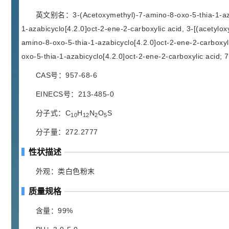
胍基乙酸 98%
1
¥
浏览量 - 10w+
英文别名：3-(Acetoxymethyl)-7-amino-8-oxo-5-thia-1-azabi
1-azabicyclo[4.2.0]oct-2-ene-2-carboxylic acid, 3-[(acetylo
2021-05-25
饲料添加剂原料
amino-8-oxo-5-thia-1-azabicyclo[4.2.0]oct-2-ene-2-carboxyl
oxo-5-thia-1-azabicyclo[4.2.0]oct-2-ene-2-carboxylic acid;
253
乙酸橙花酯 99%
2
¥
CAS号：957-68-6
浏览量 - 5.51w
EINECS号：213-485-0
2021-06-17
化工原料
分子式：C
H
N
O
S
10
12
2
5
145
多效唑 90%
3
¥
分子量：272.2777
浏览量 - 4.4w
性状描述
2021-07-07
植物生长调节剂
外观：类白色粉末
29
N-羟甲基丙烯酰胺 98% NMA
4
¥
质量规格
浏览量 - 1.98w
含量：99%
2021-06-22
化工原料