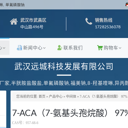
啉, 单氟磷酸钠
武汉市武昌区
销售热线
中山路496号
17282536078
心
新闻中心
联系我们
购物车
武汉远城科技发展有限公司
厂家,半胱胺盐酸盐,单氟磷酸钠,福美钠,8-羟基喹啉,异
您当前的位置:
首页
»
产品中心
»
中间体
»
7-ACA（7-氨基头孢烷酸） 97%
7-ACA（7-氨基头孢烷酸） 97
CAS号：
957-68-6