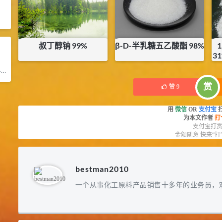
叔丁醇钠 99%
β-D-半乳糖五乙酸酯 98%
3
¥
30
¥
572
司
库存：
0.4
KG
库存：
9.4
KG
赏
赞
9
用
微信
OR
支付宝
为本文作者
打
支付宝打
金额随意 快来“打
bestman2010
一个从事化工原料产品销售十多年的业务员，