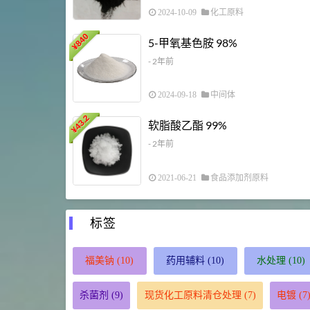
2024-10-09
化工原料
840
5-甲氧基色胺 98%
¥
- 2年前
2024-09-18
中间体
43.2
软脂酸乙酯 99%
¥
- 2年前
2021-06-21
食品添加剂原料
标签
福美钠
(10)
药用辅料
(10)
水处理
(10)
杀菌剂
(9)
现货化工原料清仓处理
(7)
电镀
(7