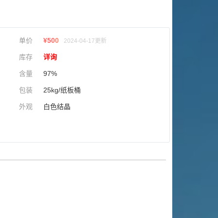
单价
¥
500
2024-04-17更新
库存
详询
含量
97%
包装
25kg/纸板桶
外观
白色结晶