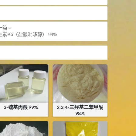
篇 »
生素B6（盐酸吡哆醇） 99%
3-巯基丙酸 99%
2,3,4-三羟基二苯甲酮
98%
¥
55
¥
220
库存：
0.3
KG