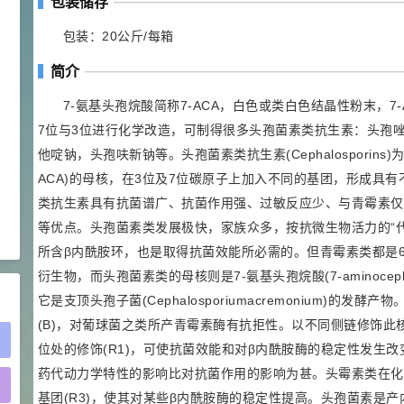
包装储存
2021-05-25
食品添加剂原料
包装：20公斤/每箱
475
硬脂富马酸钠 99%
9
¥
简介
浏览量 - 1.54w
7-氨基头孢烷酸简称7-ACA，白色或类白色结晶性粉末，
2021-06-19
化工原料
7位与3位进行化学改造，可制得很多头孢菌素类抗生素：头孢
他啶钠，头孢呋新钠等。头孢菌素类抗生素(Cephalosporin
34.8
DL-蛋氨酸 99%
10
¥
ACA)的母核，在3位及7位碳原子上加入不同的基团，形成具
浏览量 - 1.48w
类抗生素具有抗菌谱广、抗菌作用强、过敏反应少、与青霉素仅
等优点。头孢菌素类发展极快，家族众多，按抗微生物活力的“
2021-06-21
食品添加剂原料
所含β内酰胺环，也是取得抗菌效能所必需的。但青霉素类都是6-氨基青霉素烷酸
衍生物，而头孢菌素类的母核则是7-氨基头孢烷酸(7-aminocephal
它是支顶头孢子菌(Cephalosporiumacremonium)的发
(B)，对葡球菌之类所产青霉素酶有抗拒性。以不同侧链修饰此
位处的修饰(R1)，可使抗菌效能和对β内酰胺酶的稳定性发生改
药代动力学特性的影响比对抗菌作用的影响为甚。头霉素类在化学
)
基团(R3)，使其对某些β内酰胺酶的稳定性提高。头孢菌素是