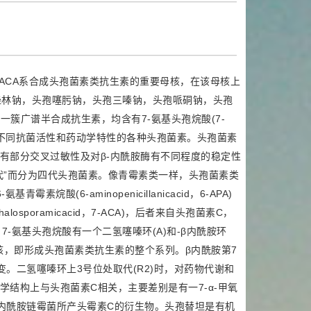
7-ACA系合成头孢菌素类抗生素的重要母核，在该母核上
唑林钠，头孢噻肟钠，头孢三嗪钠，头孢哌硐钠，头孢
s)为一簇广谱半合成抗生素，均含有7-氨基头孢烷酸(7-
有不同抗菌活性和药动学特性的各种头孢菌素。头孢菌素
有部分交叉过敏性及对β-内酰胺酶有不同程度的稳定性
代”而分为四代头孢菌素。像青霉素类一样，头孢菌素类
(6-aminopenicillanicacid，6-APA)
osporamicacid，7-ACA)，后者来自头孢菌素C，
酵产物。7-氨基头孢烷酸有一个二氢噻嗪环(A)和-β内酰胺环
核，即形成头孢菌素类抗生素的整个系列。β内酰胺第7
变。二氢噻嗪环上3号位处取代(R2)时，对药物代谢和
结构上与头孢菌素C相关，主要差别是有一7-α-甲氧
产内酰胺链霉菌所产头霉素C的衍生物。头孢替坦是有机