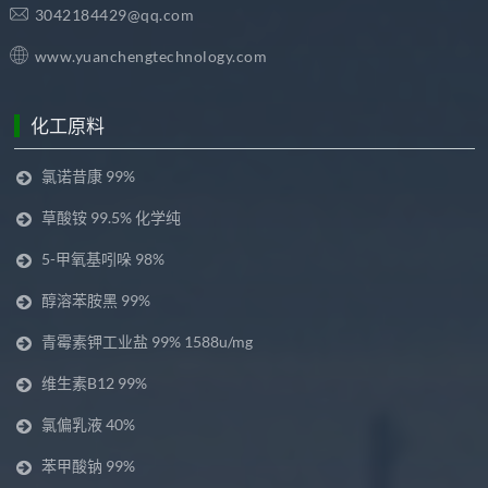
3042184429@qq.com
www.yuanchengtechnology.com
化工原料
氯诺昔康 99%
草酸铵 99.5% 化学纯
5-甲氧基吲哚 98%
醇溶苯胺黑 99%
青霉素钾工业盐 99% 1588u/mg
维生素B12 99%
氯偏乳液 40%
苯甲酸钠 99%