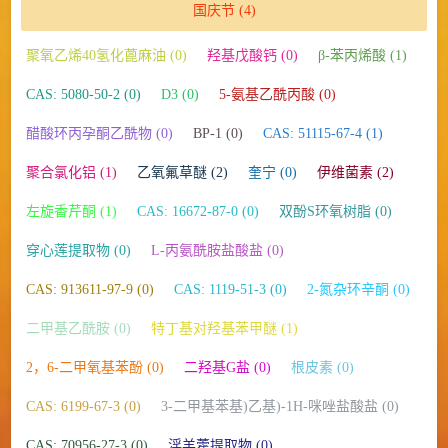
国庆节
(4)
聚氧乙烯40氢化蓖麻油 (0)
羟基戊酸钙 (0)
β-苯丙烯酸 (1)
CAS: 5080-50-2 (0)
D3 (0)
5-氨基乙酰丙酸 (0)
醋酸环丙孕酮乙酰物 (0)
BP-1 (0)
CAS: 51115-67-4 (1)
聚合氯化铝 (1)
乙氧氟草醚 (2)
奎宁 (0)
伊维菌素 (2)
左旋香芹酮 (1)
CAS: 16672-87-0 (0)
双酚S环氧树脂 (0)
穿心莲提取物 (0)
L-丙氨酰胺盐酸盐 (0)
CAS: 913611-97-9 (0)
CAS: 1119-51-3 (0)
2-氮杂环辛酮 (0)
二甲基乙酰胺 (0)
特丁基对羟基苯甲醚 (1)
2，6-二甲氧基苯酚 (0)
二羟基G盐 (0)
根皮素 (0)
CAS: 6199-67-3 (0)
3-二甲基苯基)乙基)-1H-咪唑盐酸盐 (0)
CAS: 70956-27-3 (0)
淫羊藿提取物 (0)