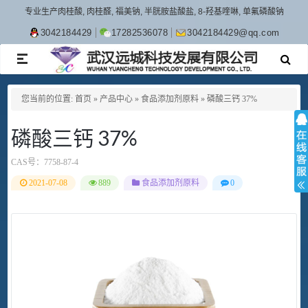
专业生产肉桂酸, 肉桂醛, 福美钠, 半胱胺盐酸盐, 8-羟基喹啉, 单氟磷酸钠
3042184429
17282536078
3042184429@qq.com
TOGGLE
NAVIGATION
您当前的位置:
首页
»
产品中心
»
食品添加剂原料
»
磷酸三钙 37%
磷酸三钙 37%
CAS号：
7758-87-4
2021-07-08
889
食品添加剂原料
0