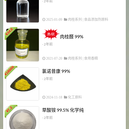
- 2年前
2025-01-09
肉桂系列
|
食品添加剂原料
34.8
2
¥
肉桂醛 99%
- 2年前
2021-07-20
肉桂系列
|
食用香精
18000
1
氯诺昔康 99%
¥
- 2年前
2024-11-18
化工原料
7.2
草酸铵 99.5% 化学纯
¥
- 2年前