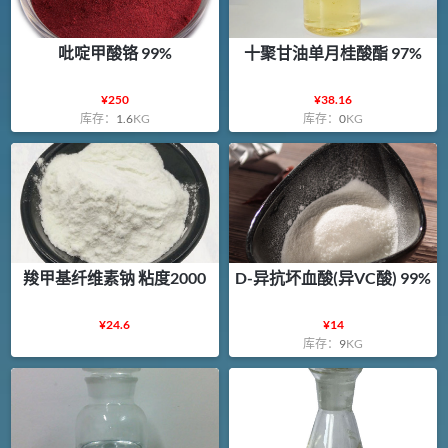
吡啶甲酸铬 99%
十聚甘油单月桂酸酯 97%
¥
250
¥
38.16
库存：
1.6
KG
库存：
0
KG
羧甲基纤维素钠 粘度2000
D-异抗坏血酸(异VC酸) 99%
¥
24.6
¥
14
库存：
9
KG