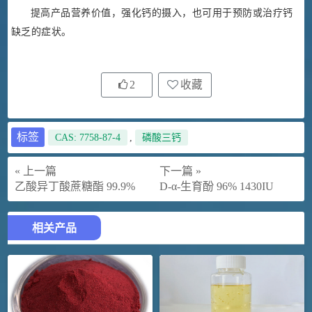
提高产品营养价值，强化钙的摄入，也可用于预防或治疗钙
缺乏的症状。
2
收藏
标签
CAS: 7758-87-4
,
磷酸三钙
« 上一篇
下一篇 »
乙酸异丁酸蔗糖酯 99.9%
D-α-生育酚 96% 1430IU
相关产品