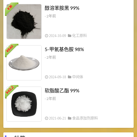
1
36
醇溶苯胺黑 99%
¥
¥
- 2年前
2024-10-09
化工原料
840
4
5-甲氧基色胺 98%
¥
- 2年前
2024-09-18
中间体
43.2
3
软脂酸乙酯 99%
¥
¥
- 2年前
2021-06-21
食品添加剂原料