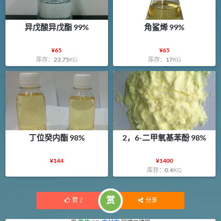
异戊酸异戊酯 99%
角鲨烯 99%
¥
65
¥
65
库存：
23.75
KG
库存：
17
KG
丁位癸内酯 98%
2，6-二甲氧基苯酚 98%
¥
144
¥
1400
库存：
0.4
KG
赏
赞
2
分享