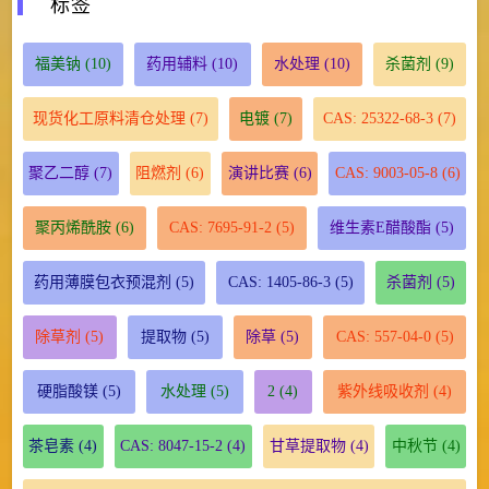
标签
福美钠
(10)
药用辅料
(10)
水处理
(10)
杀菌剂
(9)
现货化工原料清仓处理
(7)
电镀
(7)
CAS: 25322-68-3
(7)
聚乙二醇
(7)
阻燃剂
(6)
演讲比赛
(6)
CAS: 9003-05-8
(6)
聚丙烯酰胺
(6)
CAS: 7695-91-2
(5)
维生素E醋酸酯
(5)
药用薄膜包衣预混剂
(5)
CAS: 1405-86-3
(5)
杀菌剂
(5)
除草剂
(5)
提取物
(5)
除草
(5)
CAS: 557-04-0
(5)
硬脂酸镁
(5)
水处理
(5)
2
(4)
紫外线吸收剂
(4)
茶皂素
(4)
CAS: 8047-15-2
(4)
甘草提取物
(4)
中秋节
(4)