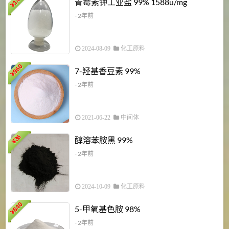
青霉素钾工业盐 99% 1588u/mg
¥
¥
- 2年前
2024-08-09
化工原料
960
7-羟基香豆素 99%
¥
- 2年前
2021-06-22
中间体
1
36
醇溶苯胺黑 99%
¥
¥
- 2年前
2024-10-09
化工原料
840
4
5-甲氧基色胺 98%
¥
- 2年前