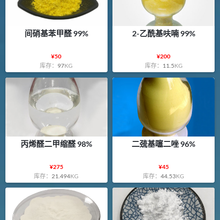
间硝基苯甲醛 99%
2-乙酰基呋喃 99%
¥
50
¥
200
库存：
97
KG
库存：
11.5
KG
丙烯醛二甲缩醛 98%
二巯基噻二唑 96%
¥
275
¥
45
库存：
21.494
KG
库存：
44.53
KG