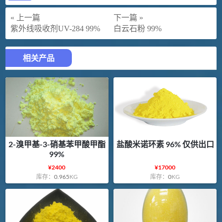
« 上一篇
下一篇 »
紫外线吸收剂UV-284 99%
白云石粉 99%
相关产品
2-溴甲基-3-硝基苯甲酸甲酯
盐酸米诺环素 96% 仅供出口
99%
¥
2400
¥
17000
库存：
0.965
KG
库存：
0
KG