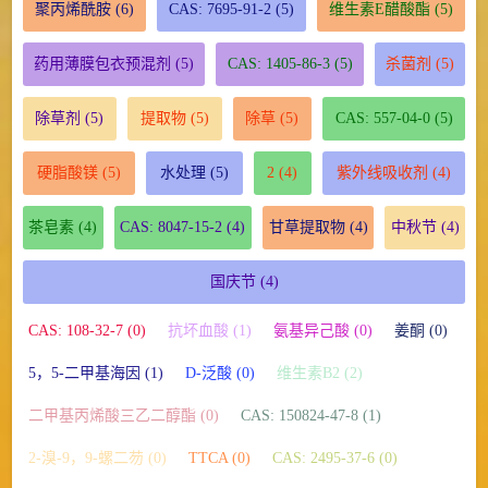
聚丙烯酰胺
(6)
CAS: 7695-91-2
(5)
维生素E醋酸酯
(5)
药用薄膜包衣预混剂
(5)
CAS: 1405-86-3
(5)
杀菌剂
(5)
除草剂
(5)
提取物
(5)
除草
(5)
CAS: 557-04-0
(5)
硬脂酸镁
(5)
水处理
(5)
2
(4)
紫外线吸收剂
(4)
茶皂素
(4)
CAS: 8047-15-2
(4)
甘草提取物
(4)
中秋节
(4)
国庆节
(4)
CAS: 108-32-7 (0)
抗坏血酸 (1)
氨基异己酸 (0)
姜酮 (0)
5，5-二甲基海因 (1)
D-泛酸 (0)
维生素B2 (2)
二甲基丙烯酸三乙二醇酯 (0)
CAS: 150824-47-8 (1)
2-溴-9，9-螺二芴 (0)
TTCA (0)
CAS: 2495-37-6 (0)