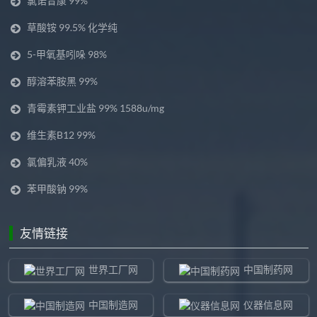
氯诺昔康 99%
草酸铵 99.5% 化学纯
5-甲氧基吲哚 98%
醇溶苯胺黑 99%
青霉素钾工业盐 99% 1588u/mg
维生素B12 99%
氯偏乳液 40%
苯甲酸钠 99%
友情链接
世界工厂网
中国制药网
中国制造网
仪器信息网