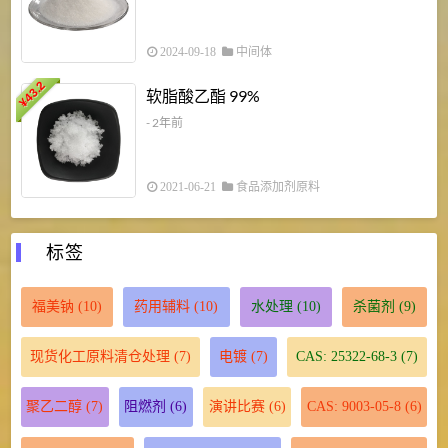
2024-09-18
中间体
43.2
3
软脂酸乙酯 99%
¥
¥
- 2年前
2021-06-21
食品添加剂原料
标签
福美钠
(10)
药用辅料
(10)
水处理
(10)
杀菌剂
(9)
现货化工原料清仓处理
(7)
电镀
(7)
CAS: 25322-68-3
(7)
聚乙二醇
(7)
阻燃剂
(6)
演讲比赛
(6)
CAS: 9003-05-8
(6)