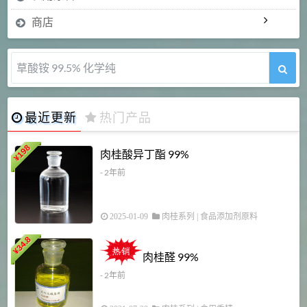
商店
草酸铵 99.5% 化学纯
最近更新
热门产品
198
肉桂酸异丁酯 99%
¥
- 2年前
2025-01-09
肉桂系列
|
食品添加剂原料
34.8
2
¥
肉桂醛 99%
- 2年前