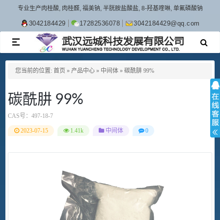
专业生产肉桂酸, 肉桂醛, 福美钠, 半胱胺盐酸盐, 8-羟基喹啉, 单氟磷酸钠
3042184429
17282536078
3042184429@qq.com
TOGGLE
NAVIGATION
您当前的位置:
首页
»
产品中心
»
中间体
»
碳酰肼 99%
碳酰肼 99%
CAS号：
497-18-7
2023-07-15
1.41k
中间体
0