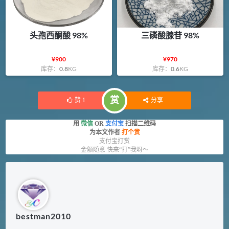
头孢西酮酸 98%
三磷酸腺苷 98%
¥
900
¥
970
库存：
0.8
KG
库存：
0.6
KG
赏
赞
1
分享
用
微信
OR
支付宝
扫描二维码
为本文作者
打个赏
支付宝打赏
金额随意 快来“打”我呀～
bestman2010