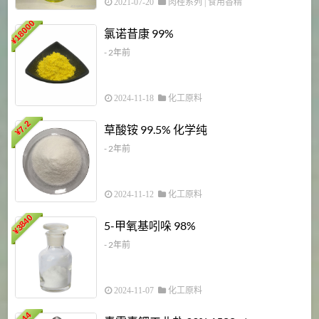
2021-07-20
肉桂系列
|
食用香精
18000
1
氯诺昔康 99%
¥
- 2年前
2024-11-18
化工原料
7.2
草酸铵 99.5% 化学纯
¥
- 2年前
2024-11-12
化工原料
3840
5-甲氧基吲哚 98%
¥
- 2年前
2024-11-07
化工原料
6
144