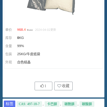
单价
¥
68.4
2024-04-02更新
¥
133
库存
0
KG
含量
99%
包装
25KG/牛皮纸袋
外观
白色结晶
1
收藏
标签
CAS: 497-18-7
,
卡巴肼
,
碳酰肼
,
碳酸肼