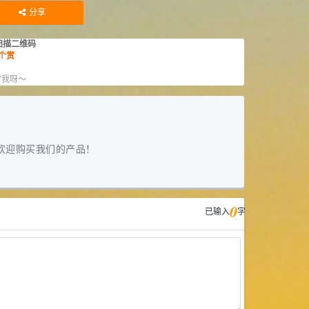
库存：
1.1
KG
库存：
0.4
KG
分享
扫描二维码
个赏
赏
”我呀～
欢迎购买我们的产品！
0
已输入
字