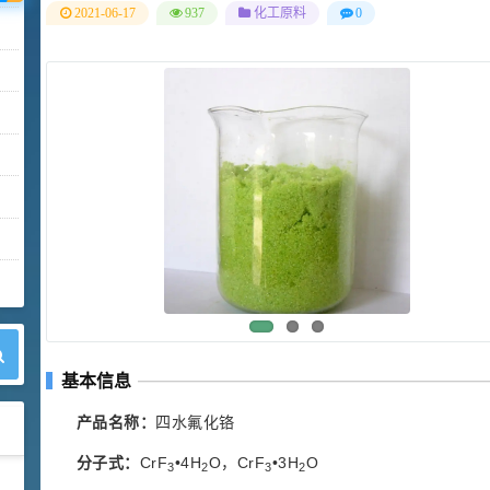
2021-06-17
937
化工原料
0
基本信息
产品名称：
四水氟化铬
分子式：
CrF
•4H
O，CrF
•3H
O
3
2
3
2
42