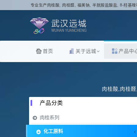
专业生产肉桂酸, 肉桂醛, 福美钠, 半胱胺盐酸盐, 8-羟基喹
首页
关于远城
产品中
肉桂酸,肉桂醛
产品分类
肉桂系列
化工原料