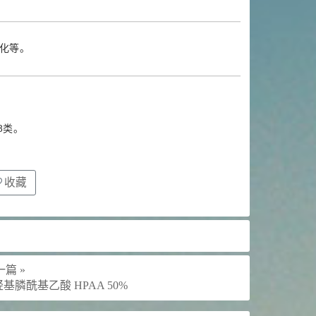
化等。
8类。
收藏
篇 »
羟基膦酰基乙酸 HPAA 50%