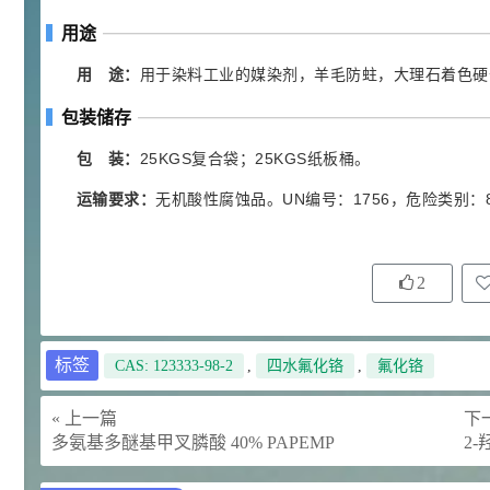
92
用途
对甲氧基苯甲醛（茴香醛）
5
¥
99.5%
用 途：
用于染料工业的媒染剂，羊毛防蛀，大理石着色硬
浏览量 - 1.89w
包装储存
2021-06-19
化工原料
69.6
包 装：
25KGS复合袋；25KGS纸板桶。
S-羧甲基-L-半胱氨酸(羧甲司坦)
6
¥
98.5%
运输要求：
无机酸性腐蚀品。UN编号：1756，危险类别：
浏览量 - 1.72w
2021-05-30
化工原料
2
27
抗氧剂BHT 99.5%
7
¥
浏览量 - 1.64w
标签
CAS: 123333-98-2
,
四水氟化铬
,
氟化铬
2021-05-25
食品添加剂原料
11.25
« 上一篇
下一
D-异抗坏血酸钠 98%
8
¥
多氨基多醚基甲叉膦酸 40% PAPEMP
2-
浏览量 - 1.55w