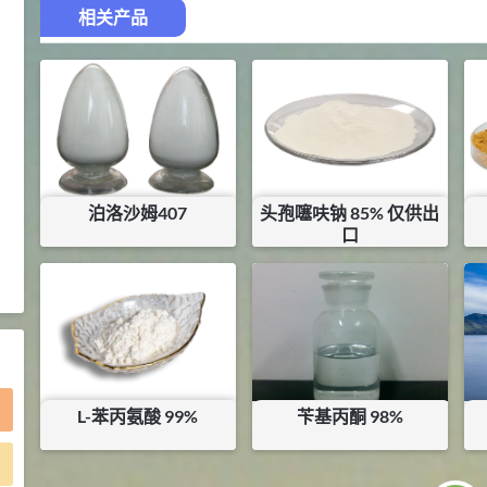
相关产品
2021-05-25
食品添加剂原料
475
硬脂富马酸钠 99%
9
¥
浏览量 - 1.54w
2021-06-19
化工原料
34.8
DL-蛋氨酸 99%
10
¥
泊洛沙姆407
头孢噻呋钠 85% 仅供出
浏览量 - 1.48w
口
¥
64
¥
775
2021-06-21
食品添加剂原料
库存：
20
KG
库存：
0.9
KG
L-苯丙氨酸 99%
苄基丙酮 98%
)
¥
27.5
¥
70