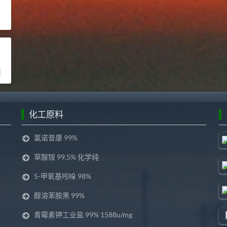
司
化工原料
氯诺昔康 99%
草酸铵 99.5% 化学纯
5-甲氧基吲哚 98%
醇溶苯胺黑 99%
青霉素钾工业盐 99% 1588u/mg