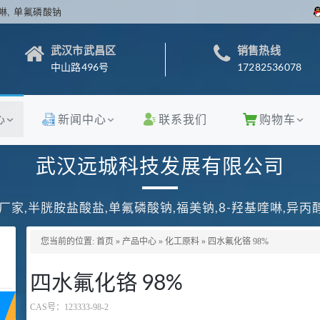
啉, 单氟磷酸钠
武汉市武昌区
销售热线
中山路496号
17282536078
心
新闻中心
联系我们
购物车
武汉远城科技发展有限公司
厂家,半胱胺盐酸盐,单氟磷酸钠,福美钠,8-羟基喹啉,异
您当前的位置:
首页
»
产品中心
»
化工原料
»
四水氟化铬 98%
四水氟化铬 98%
CAS号：
123333-98-2