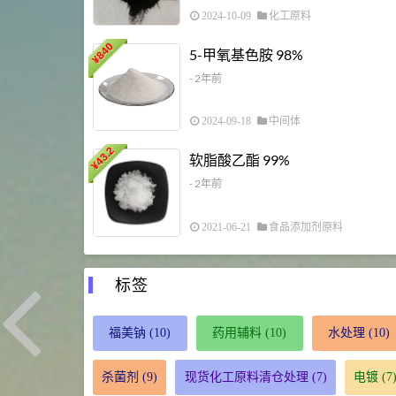
2024-10-09
化工原料
840
5-甲氧基色胺 98%
¥
- 2年前
2024-09-18
中间体
43.2
软脂酸乙酯 99%
¥
- 2年前
2021-06-21
食品添加剂原料
标签
福美钠
(10)
药用辅料
(10)
水处理
(10)
杀菌剂
(9)
现货化工原料清仓处理
(7)
电镀
(7