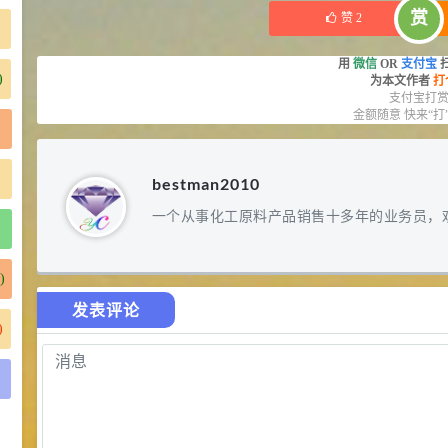
库存：
11
KG
库存：
1
KG
赏
赞
2
用
微信
OR
支付宝
)
为本文作者
打
支付宝打
金额随意 快来“打
bestman2010
一个从事化工原料产品销售十多年的业务员，
)
)
发表评论
)