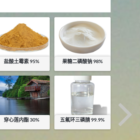
盐酸土霉素 95%
果糖二磷酸钠 98%
¥
120
¥
75
库存：
10.5
KG
穿心莲内酯 30%
五氟环三磷腈 99.9%
¥
155
¥
1000