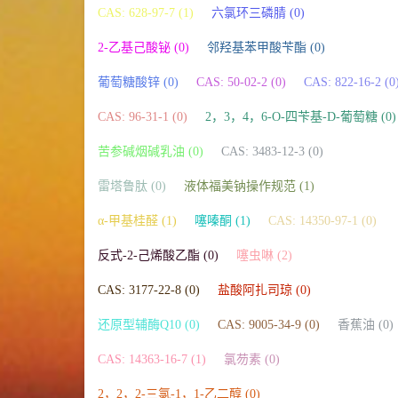
CAS: 628-97-7 (1)
六氯环三磷腈 (0)
2-乙基己酸铋 (0)
邻羟基苯甲酸苄酯 (0)
葡萄糖酸锌 (0)
CAS: 50-02-2 (0)
CAS: 822-16-2 (0
CAS: 96-31-1 (0)
2，3，4，6-O-四苄基-D-葡萄糖 (0)
苦参碱烟碱乳油 (0)
CAS: 3483-12-3 (0)
雷塔鲁肽 (0)
液体福美钠操作规范 (1)
α-甲基桂醛 (1)
噻嗪酮 (1)
CAS: 14350-97-1 (0)
反式-2-己烯酸乙酯 (0)
噻虫啉 (2)
CAS: 3177-22-8 (0)
盐酸阿扎司琼 (0)
还原型辅酶Q10 (0)
CAS: 9005-34-9 (0)
香蕉油 (0)
CAS: 14363-16-7 (1)
氯芴素 (0)
2，2，2-三氯-1，1-乙二醇 (0)