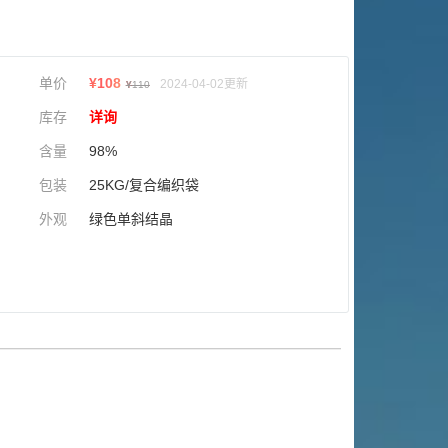
单价
¥
108
2024-04-02更新
¥
110
库存
详询
含量
98%
包装
25KG/复合编织袋
外观
绿色单斜结晶