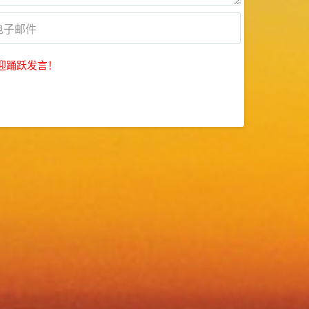
迎踊跃发言！