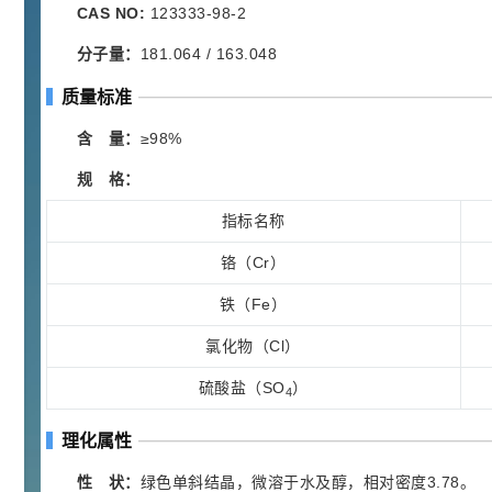
胍基乙酸 98%
1
¥
CAS NO:
123333-98-2
浏览量 - 10w+
分子量：
181.064 / 163.048
2021-05-25
饲料添加剂原料
质量标准
253
乙酸橙花酯 99%
2
含 量：
≥98%
¥
浏览量 - 5.51w
规 格：
2021-06-17
化工原料
指标名称
145
多效唑 90%
铬（Cr）
3
¥
浏览量 - 4.4w
铁（Fe）
氯化物（Cl）
2021-07-07
植物生长调节剂
硫酸盐（SO
）
29
N-羟甲基丙烯酰胺 98% NMA
4
4
¥
浏览量 - 1.98w
理化属性
2021-06-22
化工原料
性 状：
绿色单斜结晶，微溶于水及醇，相对密度3.78。